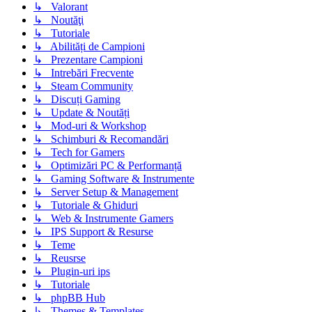
↳ Valorant
↳ Noutăţi
↳ Tutoriale
↳ Abilități de Campioni
↳ Prezentare Campioni
↳ Intrebări Frecvente
↳ Steam Community
↳ Discuți Gaming
↳ Update & Noutăți
↳ Mod-uri & Workshop
↳ Schimburi & Recomandări
↳ Tech for Gamers
↳ Optimizări PC & Performanță
↳ Gaming Software & Instrumente
↳ Server Setup & Management
↳ Tutoriale & Ghiduri
↳ Web & Instrumente Gamers
↳ IPS Support & Resurse
↳ Teme
↳ Reusrse
↳ Plugin-uri ips
↳ Tutoriale
↳ phpBB Hub
↳ Themes & Templates