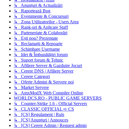
↳ Anunțuri & Actualizări
↳ Raportează Bug
↳ Evenimente & Concursuri
↳ Zona Utilizatorilor - Users Area
↳ Rank-uri & Aplicare Staff
↳ Parteneriate & Colaborări
↳ Ești nou? Prezentate
↳ Reclamații & Repoarte
↳ Schimbare Username
↳ Idei & Îmbunătățiri forum
↳ Suport forum & Tehnic
↳ Afiliere Server & Gazduire Jocuri
↳ Cerere DNS | Afiliere Server
↳ Cerere Categori
↳ Oferte Admini & Servere noi
↳ Market Servere
↳ AmxModX Web Compiler Online
WORLDCS.RO - PUBLIC GAME SERVERS
↳ Counter-Strike 1.6 - Official Servers
↳ CLASSIC OFFICIAL ➪ CS
↳ [CS] Regulament | Ruls
↳ [CS] Anunțuri | Annouces
↳ [CS] Cerere Admin | Request admin