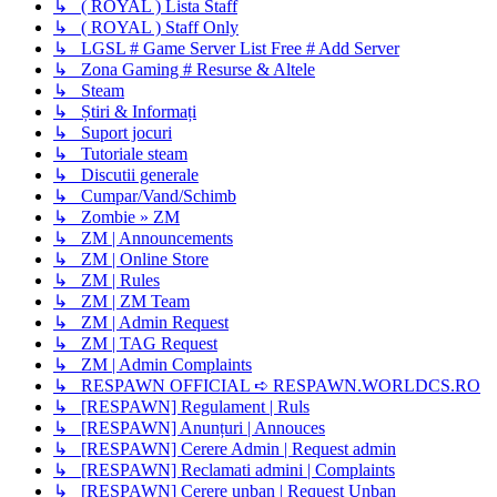
↳ ( ROYAL ) Lista Staff
↳ ( ROYAL ) Staff Only
↳ LGSL # Game Server List Free # Add Server
↳ Zona Gaming # Resurse & Altele
↳ Steam
↳ Știri & Informați
↳ Suport jocuri
↳ Tutoriale steam
↳ Discutii generale
↳ Cumpar/Vand/Schimb
↳ Zombie » ZM
↳ ZM | Announcements
↳ ZM | Online Store
↳ ZM | Rules
↳ ZM | ZM Team
↳ ZM | Admin Request
↳ ZM | TAG Request
↳ ZM | Admin Complaints
↳ RESPAWN OFFICIAL ➪ RESPAWN.WORLDCS.RO
↳ [RESPAWN] Regulament | Ruls
↳ [RESPAWN] Anunțuri | Annouces
↳ [RESPAWN] Cerere Admin | Request admin
↳ [RESPAWN] Reclamati admini | Complaints
↳ [RESPAWN] Cerere unban | Request Unban