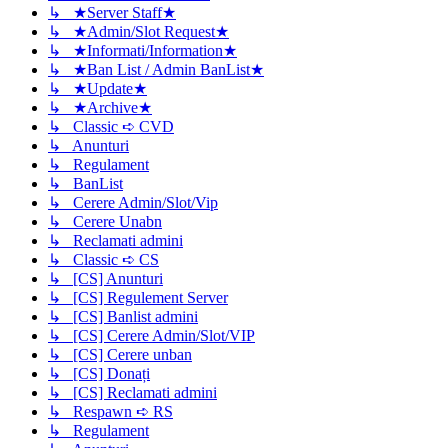
↳ ★Server Staff★
↳ ★Admin/Slot Request★
↳ ★Informati/Information★
↳ ★Ban List / Admin BanList★
↳ ★Update★
↳ ★Archive★
↳ Classic ➪ CVD
↳ Anunturi
↳ Regulament
↳ BanList
↳ Cerere Admin/Slot/Vip
↳ Cerere Unabn
↳ Reclamati admini
↳ Classic ➪ CS
↳ [CS] Anunturi
↳ [CS] Regulement Server
↳ [CS] Banlist admini
↳ [CS] Cerere Admin/Slot/VIP
↳ [CS] Cerere unban
↳ [CS] Donați
↳ [CS] Reclamati admini
↳ Respawn ➪ RS
↳ Regulament