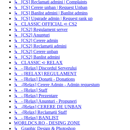
↳ [CS] Reclamati admini | Complaints
↳ [CS] Cerere unban | Request Unban
↳ [CS] Banlist admini | Banlist admins
↳ [CS] Upgrade admin | Request rank up
↳ CLASSIC OFFICIAL ➪ CS2
↳ [CS2] Regulament server
↳ [CS2] Anunțuri
↳ [CS2] Cerere admin
↳ [CS2] Reclamații admini
↳ [CS2] Cerere unban
↳ [CS2] Banlist admini
↳ CLASSIC ➪ RELAX
↳ - [Relax] Discordul Serverului
↳ - [RELAX] REGULAMENT
↳ - [Relax] Donații - Donations
↳ -[Relax] Cerere Admin - Admin requestum
↳ - [Relax] Staff
↳ - [Relax] Prezentare
↳ - [Relax] Anunturi - Propuneri
↳ -[Relax] CERERE DE UNBAN
↳ -[Relax] Reclamații Staff
↳ - [Relax] BANLIST
WORLDCS.RO - DESING ZONE
↳ Graphic Design & Photoshop