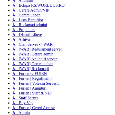
↳ Anunturi
↳ Echipa RS.WORLDCS.RO
↳ Cerere Admin/VIP
↳ Cerere unban
↳ Lista Banurilor
↳ Reclamati admini
↳ Propuneri
↳ Discuti Libere
↳ Arhiva
↳ Clan Server ➪ WAR
↳ [WAR] Regulament server
↳ [WAR] Cerere admin
↳ [WAR] Anunțuri server
↳ [WAR] Cerere unban
↳ [WAR] Reclamații
↳ Furien ➪ FUIEN
↳ Furien | Regulament
↳ Furien | Voteaza Serverul
↳ Furien | Anunturi
↳ Furien | Staff & VIP
↳ Staff Server
↳ Buy Vip
↳ Furien | Cereri Accese
↳ Admin