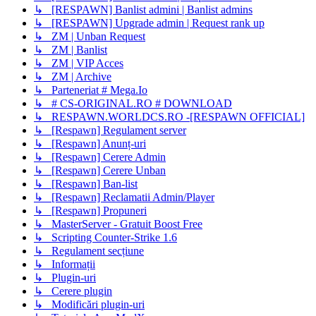
↳ [RESPAWN] Banlist admini | Banlist admins
↳ [RESPAWN] Upgrade admin | Request rank up
↳ ZM | Unban Request
↳ ZM | Banlist
↳ ZM | VIP Acces
↳ ZM | Archive
↳ Parteneriat # Mega.Io
↳ # CS-ORIGINAL.RO # DOWNLOAD
↳ RESPAWN.WORLDCS.RO -[RESPAWN OFFICIAL]
↳ [Respawn] Regulament server
↳ [Respawn] Anunț-uri
↳ [Respawn] Cerere Admin
↳ [Respawn] Cerere Unban
↳ [Respawn] Ban-list
↳ [Respawn] Reclamatii Admin/Player
↳ [Respawn] Propuneri
↳ MasterServer - Gratuit Boost Free
↳ Scripting Counter-Strike 1.6
↳ Regulament secțiune
↳ Informații
↳ Plugin-uri
↳ Cerere plugin
↳ Modificări plugin-uri