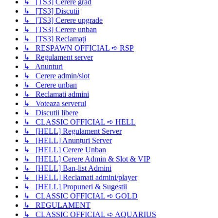
↳ [TS3] Cerere grad
↳ [TS3] Discutii
↳ [TS3] Cerere upgrade
↳ [TS3] Cerere unban
↳ [TS3] Reclamați
↳ RESPAWN OFFICIAL ➪ RSP
↳ Regulament server
↳ Anunturi
↳ Cerere admin/slot
↳ Cerere unban
↳ Reclamati admini
↳ Voteaza serverul
↳ Discutii libere
↳ CLASSIC OFFICIAL ➪ HELL
↳ [HELL] Regulament Server
↳ [HELL] Anunțuri Server
↳ [HELL] Cerere Unban
↳ [HELL] Cerere Admin & Slot & VIP
↳ [HELL] Ban-list Admini
↳ [HELL] Reclamati admini/player
↳ [HELL] Propuneri & Sugestii
↳ CLASSIC OFFICIAL ➪ GOLD
↳ REGULAMENT
↳ CLASSIC OFFICIAL ➪ AQUARIUS