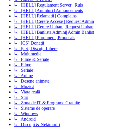
↳ [HELL] Regulament Server | Ruls
↳ [HELL] Anunturi | Annoucements
↳ [HELL] Relamatii | Complains
↳ [HELL] Cerere Accese | Request Admin
↳ [HELL] Cerere Unban | Request Unban
↳ [HELL] Banlista Admini| Admin Banlist
↳ [HELL] Propuneri | Proposals
↳ [CS] Donații
↳ [CS] Discuții Libere
↳ Multimedia
↳ Filme & Seriale
↳ Filme
↳ Seriale
↳ Anime
↳ Desene animate
↳ Muzică
↳ Viața reală
↳ Știri
↳ Zona de IT & Programe Gratuite
↳ Sisteme de operare
↳ Windows
↳ Android
↳ Discuții & Nelămuriri