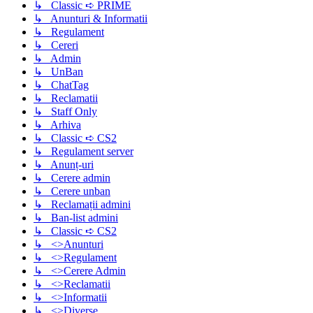
↳ Classic ➪ PRIME
↳ Anunturi & Informatii
↳ Regulament
↳ Cereri
↳ Admin
↳ UnBan
↳ ChatTag
↳ Reclamatii
↳ Staff Only
↳ Arhiva
↳ Classic ➪ CS2
↳ Regulament server
↳ Anunț-uri
↳ Cerere admin
↳ Cerere unban
↳ Reclamații admini
↳ Ban-list admini
↳ Classic ➪ CS2
↳ <>Anunturi
↳ <>Regulament
↳ <>Cerere Admin
↳ <>Reclamatii
↳ <>Informatii
↳ <>Diverse