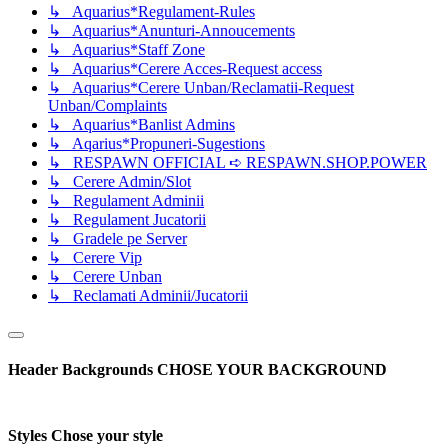
↳ Aquarius*Regulament-Rules
↳ Aquarius*Anunturi-Annoucements
↳ Aquarius*Staff Zone
↳ Aquarius*Cerere Acces-Request access
↳ Aquarius*Cerere Unban/Reclamatii-Request
Unban/Complaints
↳ Aquarius*Banlist Admins
↳ Aqarius*Propuneri-Sugestions
↳ RESPAWN OFFICIAL ➪ RESPAWN.SHOP.POWER
↳ Cerere Admin/Slot
↳ Regulament Adminii
↳ Regulament Jucatorii
↳ Gradele pe Server
↳ Cerere Vip
↳ Cerere Unban
↳ Reclamati Adminii/Jucatorii
Header Backgrounds
CHOSE YOUR BACKGROUND
Styles
Chose your style