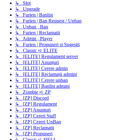
↳ Slot
↳ Upgrade
↳ Furien | Banlist
↳ Furien | Ban Request / Unban
↳ Unban , Ban
↳ Furien | Reclamatii
↳ Admin , Player
↳ Furien | Propuneri si Sugestii
↳ Classic ➪ ELITE
↳ [ELITE] Regulament server
↳ [ELITE] Anunțuri
↳ [ELITE] Cerere admin
↳ [ELITE] Reclamații admini
↳ [ELITE] Cerere unban
↳ [ELITE] Banlist admini
↳ Zombie ➪ ZP
↳ [ZP] Discord
↳ [ZP] Regulament
↳ [ZP] Anunturi
↳ [ZP] Cereri Staff
↳ [ZP] Cereri UnBan
↳ [ZP] Reclamatii
↳ [ZP] Propuneri
↳ Classic ➪ HELL