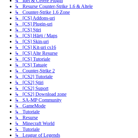
↳ Idei & Cerere Plugin
↳ Resurse Counter-Strike 1.6 & Altele
↳ Counter-Strike 1.6 Zone
↳ [CS] Addons-uri
↳ [CS] Plugin-uri
↳ [CS] Știri
↳ [CS] Hărți / Maps
↳ [CS] Skin-uri
↳ [CS] Kit-uri cs16
↳ [CS] Alte Resurse
↳ [CS] Tutoriale
↳ [CS] Tatuaje
↳ Counter-Strike 2
↳ [CS2] Tutoriale
↳ [CS2] Știri
↳ [CS2] Suport
↳ [CS2] Download zone
↳ SA-MP Community
↳ GameMode
↳ Tutoriale
↳ Resurse
↳ Minecraft World
↳ Tutoriale
↳ League of Legends