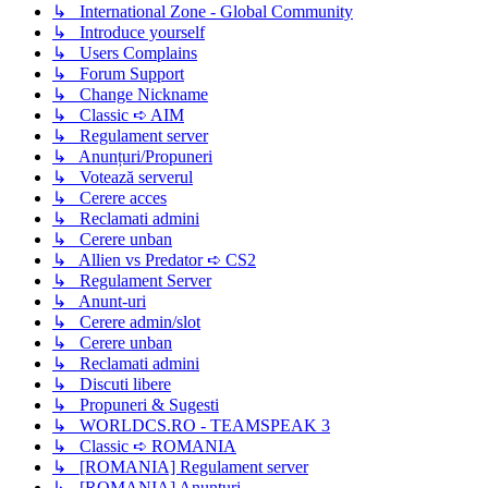
↳ International Zone - Global Community
↳ Introduce yourself
↳ Users Complains
↳ Forum Support
↳ Change Nickname
↳ Classic ➪ AIM
↳ Regulament server
↳ Anunțuri/Propuneri
↳ Votează serverul
↳ Cerere acces
↳ Reclamati admini
↳ Cerere unban
↳ Allien vs Predator ➪ CS2
↳ Regulament Server
↳ Anunt-uri
↳ Cerere admin/slot
↳ Cerere unban
↳ Reclamati admini
↳ Discuti libere
↳ Propuneri & Sugesti
↳ WORLDCS.RO - TEAMSPEAK 3
↳ Classic ➪ ROMANIA
↳ [ROMANIA] Regulament server
↳ [ROMANIA] Anunțuri