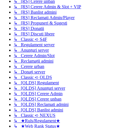
↳ [RS] Cerere unban
↳ [RS] Cerere Admin & Slot + VIP
↳ [RS] Banlist admini
↳ [RS] Reclamati Admin/Player
↳ [RS] Propuneri & Sugesti
↳ [RS] Donatii
↳ [RS] Discuti libere
↳ Classic ➪ S4F
↳ Regulament server
↳ Anunțuri server
↳ Cerere Admin/Slot
↳ Reclamații admini
↳ Cerere urban
↳ Donați server
↳ Classic ➪ OLDS
↳ [OLDS] Regulament
↳ [OLDS] Anunțuri server
↳ [OLDS] Cerere Admin
↳ [OLDS] Cerere unban
↳ [OLDS] Reclamati admini
↳ [OLDS] Banlist admini
↳ Classic ➪ NEXUS
↳ ★Ruls/Regulament★
↳ ★Web Rank Status★