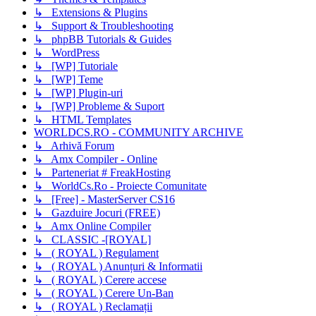
↳ Extensions & Plugins
↳ Support & Troubleshooting
↳ phpBB Tutorials & Guides
↳ WordPress
↳ [WP] Tutoriale
↳ [WP] Teme
↳ [WP] Plugin-uri
↳ [WP] Probleme & Suport
↳ HTML Templates
WORLDCS.RO - COMMUNITY ARCHIVE
↳ Arhivă Forum
↳ Amx Compiler - Online
↳ Parteneriat # FreakHosting
↳ WorldCs.Ro - Proiecte Comunitate
↳ [Free] - MasterServer CS16
↳ Gazduire Jocuri (FREE)
↳ Amx Online Compiler
↳ CLASSIC -[ROYAL]
↳ ( ROYAL ) Regulament
↳ ( ROYAL ) Anunțuri & Informatii
↳ ( ROYAL ) Cerere accese
↳ ( ROYAL ) Cerere Un-Ban
↳ ( ROYAL ) Reclamații