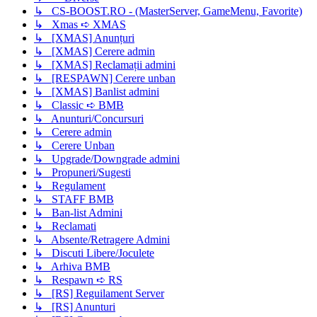
↳ CS-BOOST.RO - (MasterServer, GameMenu, Favorite)
↳ Xmas ➪ XMAS
↳ [XMAS] Anunțuri
↳ [XMAS] Cerere admin
↳ [XMAS] Reclamații admini
↳ [RESPAWN] Cerere unban
↳ [XMAS] Banlist admini
↳ Classic ➪ BMB
↳ Anunturi/Concursuri
↳ Cerere admin
↳ Cerere Unban
↳ Upgrade/Downgrade admini
↳ Propuneri/Sugesti
↳ Regulament
↳ STAFF BMB
↳ Ban-list Admini
↳ Reclamati
↳ Absente/Retragere Admini
↳ Discuti Libere/Joculete
↳ Arhiva BMB
↳ Respawn ➪ RS
↳ [RS] Reguilament Server
↳ [RS] Anunturi