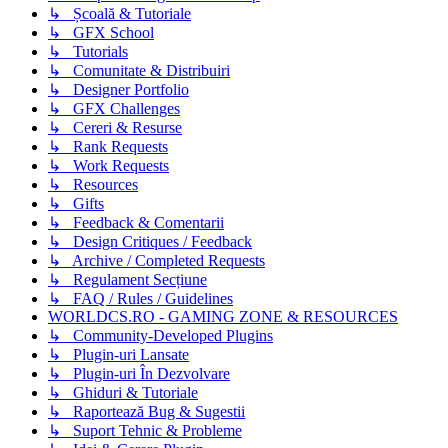
↳ Școală & Tutoriale
↳ GFX School
↳ Tutorials
↳ Comunitate & Distribuiri
↳ Designer Portfolio
↳ GFX Challenges
↳ Cereri & Resurse
↳ Rank Requests
↳ Work Requests
↳ Resources
↳ Gifts
↳ Feedback & Comentarii
↳ Design Critiques / Feedback
↳ Archive / Completed Requests
↳ Regulament Secțiune
↳ FAQ / Rules / Guidelines
WORLDCS.RO - GAMING ZONE & RESOURCES
↳ Community-Developed Plugins
↳ Plugin-uri Lansate
↳ Plugin-uri În Dezvolvare
↳ Ghiduri & Tutoriale
↳ Raportează Bug & Sugestii
↳ Suport Tehnic & Probleme