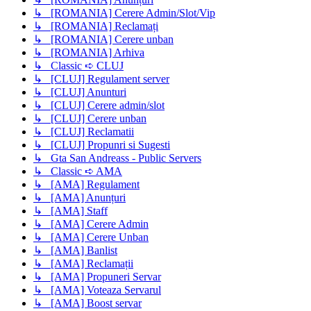
↳ [ROMANIA] Cerere Admin/Slot/Vip
↳ [ROMANIA] Reclamați
↳ [ROMANIA] Cerere unban
↳ [ROMANIA] Arhiva
↳ Classic ➪ CLUJ
↳ [CLUJ] Regulament server
↳ [CLUJ] Anunturi
↳ [CLUJ] Cerere admin/slot
↳ [CLUJ] Cerere unban
↳ [CLUJ] Reclamatii
↳ [CLUJ] Propunri si Sugesti
↳ Gta San Andreass - Public Servers
↳ Classic ➪ AMA
↳ [AMA] Regulament
↳ [AMA] Anunțuri
↳ [AMA] Staff
↳ [AMA] Cerere Admin
↳ [AMA] Cerere Unban
↳ [AMA] Banlist
↳ [AMA] Reclamații
↳ [AMA] Propuneri Servar
↳ [AMA] Voteaza Servarul
↳ [AMA] Boost servar