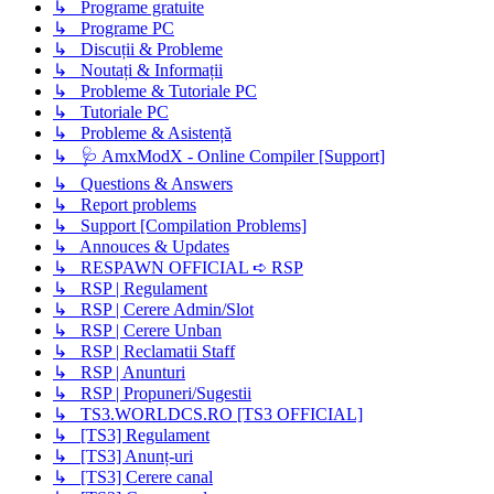
↳ Programe gratuite
↳ Programe PC
↳ Discuții & Probleme
↳ Noutați & Informații
↳ Probleme & Tutoriale PC
↳ Tutoriale PC
↳ Probleme & Asistență
↳ 🩺 AmxModX - Online Compiler [Support]
↳ Questions & Answers
↳ Report problems
↳ Support [Compilation Problems]
↳ Annouces & Updates
↳ RESPAWN OFFICIAL ➪ RSP
↳ RSP | Regulament
↳ RSP | Cerere Admin/Slot
↳ RSP | Cerere Unban
↳ RSP | Reclamatii Staff
↳ RSP | Anunturi
↳ RSP | Propuneri/Sugestii
↳ TS3.WORLDCS.RO [TS3 OFFICIAL]
↳ [TS3] Regulament
↳ [TS3] Anunț-uri
↳ [TS3] Cerere canal