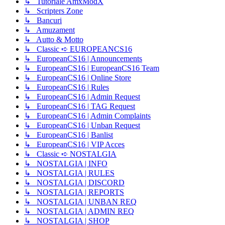
↳ Tutoriale AmxModX
↳ Scripters Zone
↳ Bancuri
↳ Amuzament
↳ Autto & Motto
↳ Classic ➪ EUROPEANCS16
↳ EuropeanCS16 | Announcements
↳ EuropeanCS16 | EuropeanCS16 Team
↳ EuropeanCS16 | Online Store
↳ EuropeanCS16 | Rules
↳ EuropeanCS16 | Admin Request
↳ EuropeanCS16 | TAG Request
↳ EuropeanCS16 | Admin Complaints
↳ EuropeanCS16 | Unban Request
↳ EuropeanCS16 | Banlist
↳ EuropeanCS16 | VIP Acces
↳ Classic ➪ NOSTALGIA
↳ NOSTALGIA | INFO
↳ NOSTALGIA | RULES
↳ NOSTALGIA | DISCORD
↳ NOSTALGIA | REPORTS
↳ NOSTALGIA | UNBAN REQ
↳ NOSTALGIA | ADMIN REQ
↳ NOSTALGIA | SHOP