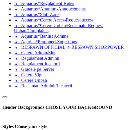
↳ Aquarius*Regulament-Rules
↳ Aquarius*Anunturi-Annoucements
↳ Aquarius*Staff Zone
↳ Aquarius*Cerere Acces-Request access
↳ Aquarius*Cerere Unban/Reclamatii-Request
Unban/Complaints
↳ Aquarius*Banlist Admins
↳ Aqarius*Propuneri-Sugestions
↳ RESPAWN OFFICIAL ➪ RESPAWN.SHOP.POWER
↳ Cerere Admin/Slot
↳ Regulament Adminii
↳ Regulament Jucatorii
↳ Gradele pe Server
↳ Cerere Vip
↳ Cerere Unban
↳ Reclamati Adminii/Jucatorii
Header Backgrounds
CHOSE YOUR BACKGROUND
Styles
Chose your style