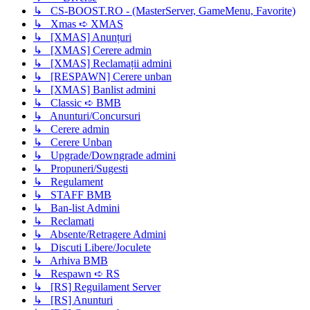
↳ CS-BOOST.RO - (MasterServer, GameMenu, Favorite)
↳ Xmas ➪ XMAS
↳ [XMAS] Anunțuri
↳ [XMAS] Cerere admin
↳ [XMAS] Reclamații admini
↳ [RESPAWN] Cerere unban
↳ [XMAS] Banlist admini
↳ Classic ➪ BMB
↳ Anunturi/Concursuri
↳ Cerere admin
↳ Cerere Unban
↳ Upgrade/Downgrade admini
↳ Propuneri/Sugesti
↳ Regulament
↳ STAFF BMB
↳ Ban-list Admini
↳ Reclamati
↳ Absente/Retragere Admini
↳ Discuti Libere/Joculete
↳ Arhiva BMB
↳ Respawn ➪ RS
↳ [RS] Reguilament Server
↳ [RS] Anunturi