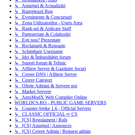
↳ Anunțuri & Actualizări
↳ Raportează Bug
↳ Evenimente & Concursuri
↳ Zona Utilizatorilor - Users Area
↳ Rank-uri & Aplicare Staff
↳ Parteneriate & Colaborări
↳ Ești nou? Prezentate
↳ Reclamații & Repoarte
↳ Schimbare Username
↳ Idei & Îmbunătățiri forum
↳ Suport forum & Tehnic
↳ Afiliere Server & Gazduire Jocuri
↳ Cerere DNS | Afiliere Server
↳ Cerere Categori
↳ Oferte Admini & Servere noi
↳ Market Servere
↳ AmxModX Web Compiler Online
WORLDCS.RO - PUBLIC GAME SERVERS
↳ Counter-Strike 1.6 - Official Servers
↳ CLASSIC OFFICIAL ➪ CS
↳ [CS] Regulament | Ruls
↳ [CS] Anunțuri | Annouces
↳ [CS] Cerere Admin | Request admin