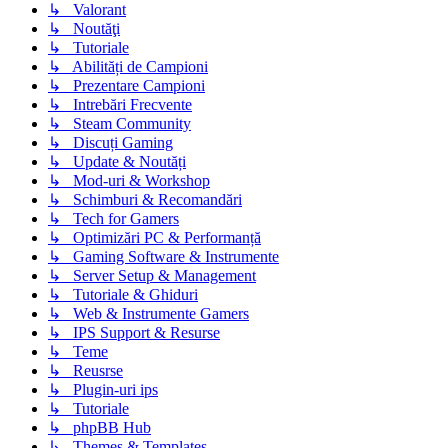
↳ Valorant
↳ Noutăţi
↳ Tutoriale
↳ Abilități de Campioni
↳ Prezentare Campioni
↳ Intrebări Frecvente
↳ Steam Community
↳ Discuți Gaming
↳ Update & Noutăți
↳ Mod-uri & Workshop
↳ Schimburi & Recomandări
↳ Tech for Gamers
↳ Optimizări PC & Performanță
↳ Gaming Software & Instrumente
↳ Server Setup & Management
↳ Tutoriale & Ghiduri
↳ Web & Instrumente Gamers
↳ IPS Support & Resurse
↳ Teme
↳ Reusrse
↳ Plugin-uri ips
↳ Tutoriale
↳ phpBB Hub
↳ Themes & Templates