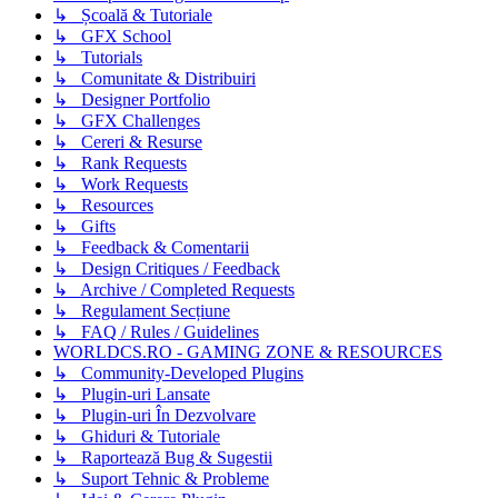
↳ Școală & Tutoriale
↳ GFX School
↳ Tutorials
↳ Comunitate & Distribuiri
↳ Designer Portfolio
↳ GFX Challenges
↳ Cereri & Resurse
↳ Rank Requests
↳ Work Requests
↳ Resources
↳ Gifts
↳ Feedback & Comentarii
↳ Design Critiques / Feedback
↳ Archive / Completed Requests
↳ Regulament Secțiune
↳ FAQ / Rules / Guidelines
WORLDCS.RO - GAMING ZONE & RESOURCES
↳ Community-Developed Plugins
↳ Plugin-uri Lansate
↳ Plugin-uri În Dezvolvare
↳ Ghiduri & Tutoriale
↳ Raportează Bug & Sugestii
↳ Suport Tehnic & Probleme