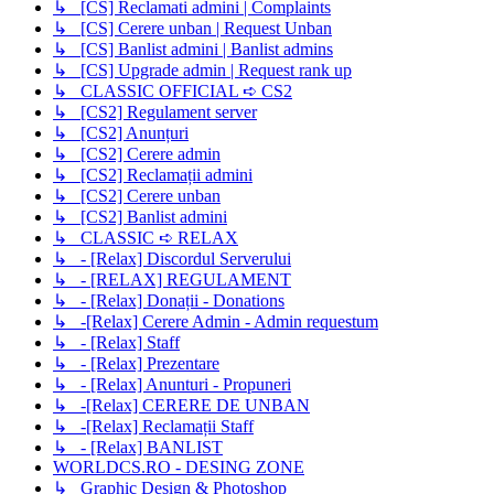
↳ [CS] Reclamati admini | Complaints
↳ [CS] Cerere unban | Request Unban
↳ [CS] Banlist admini | Banlist admins
↳ [CS] Upgrade admin | Request rank up
↳ CLASSIC OFFICIAL ➪ CS2
↳ [CS2] Regulament server
↳ [CS2] Anunțuri
↳ [CS2] Cerere admin
↳ [CS2] Reclamații admini
↳ [CS2] Cerere unban
↳ [CS2] Banlist admini
↳ CLASSIC ➪ RELAX
↳ - [Relax] Discordul Serverului
↳ - [RELAX] REGULAMENT
↳ - [Relax] Donații - Donations
↳ -[Relax] Cerere Admin - Admin requestum
↳ - [Relax] Staff
↳ - [Relax] Prezentare
↳ - [Relax] Anunturi - Propuneri
↳ -[Relax] CERERE DE UNBAN
↳ -[Relax] Reclamații Staff
↳ - [Relax] BANLIST
WORLDCS.RO - DESING ZONE
↳ Graphic Design & Photoshop