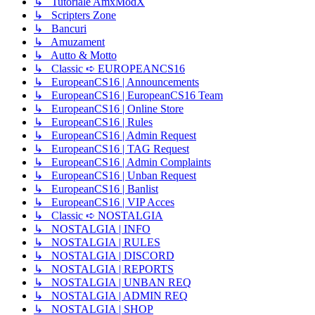
↳ Tutoriale AmxModX
↳ Scripters Zone
↳ Bancuri
↳ Amuzament
↳ Autto & Motto
↳ Classic ➪ EUROPEANCS16
↳ EuropeanCS16 | Announcements
↳ EuropeanCS16 | EuropeanCS16 Team
↳ EuropeanCS16 | Online Store
↳ EuropeanCS16 | Rules
↳ EuropeanCS16 | Admin Request
↳ EuropeanCS16 | TAG Request
↳ EuropeanCS16 | Admin Complaints
↳ EuropeanCS16 | Unban Request
↳ EuropeanCS16 | Banlist
↳ EuropeanCS16 | VIP Acces
↳ Classic ➪ NOSTALGIA
↳ NOSTALGIA | INFO
↳ NOSTALGIA | RULES
↳ NOSTALGIA | DISCORD
↳ NOSTALGIA | REPORTS
↳ NOSTALGIA | UNBAN REQ
↳ NOSTALGIA | ADMIN REQ
↳ NOSTALGIA | SHOP