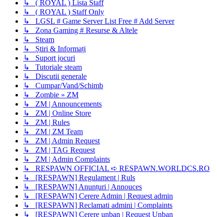
↳ ( ROYAL ) Lista Staff
↳ ( ROYAL ) Staff Only
↳ LGSL # Game Server List Free # Add Server
↳ Zona Gaming # Resurse & Altele
↳ Steam
↳ Știri & Informați
↳ Suport jocuri
↳ Tutoriale steam
↳ Discutii generale
↳ Cumpar/Vand/Schimb
↳ Zombie » ZM
↳ ZM | Announcements
↳ ZM | Online Store
↳ ZM | Rules
↳ ZM | ZM Team
↳ ZM | Admin Request
↳ ZM | TAG Request
↳ ZM | Admin Complaints
↳ RESPAWN OFFICIAL ➪ RESPAWN.WORLDCS.RO
↳ [RESPAWN] Regulament | Ruls
↳ [RESPAWN] Anunțuri | Annouces
↳ [RESPAWN] Cerere Admin | Request admin
↳ [RESPAWN] Reclamati admini | Complaints
↳ [RESPAWN] Cerere unban | Request Unban