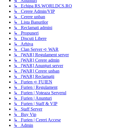
↳ Anunturi
↳ Echipa RS.WORLDCS.RO
↳ Cerere Admin/VIP
↳ Cerere unban
↳ Lista Banurilor
↳ Reclamati admini
↳ Propuneri
↳ Discuti Libere
↳ Arhiva
↳ Clan Server ➪ WAR
↳ [WAR] Regulament server
↳ [WAR] Cerere admin
↳ [WAR] Anunțuri server
↳ [WAR] Cerere unban
↳ [WAR] Reclamații
↳ Furien ➪ FUIEN
↳ Furien | Regulament
↳ Furien | Voteaza Serverul
↳ Furien | Anunturi
↳ Furien | Staff & VIP
↳ Staff Server
↳ Buy Vip
↳ Furien | Cereri Accese
↳ Admin