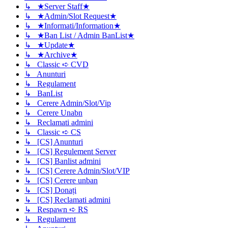
↳ ★Server Staff★
↳ ★Admin/Slot Request★
↳ ★Informati/Information★
↳ ★Ban List / Admin BanList★
↳ ★Update★
↳ ★Archive★
↳ Classic ➪ CVD
↳ Anunturi
↳ Regulament
↳ BanList
↳ Cerere Admin/Slot/Vip
↳ Cerere Unabn
↳ Reclamati admini
↳ Classic ➪ CS
↳ [CS] Anunturi
↳ [CS] Regulement Server
↳ [CS] Banlist admini
↳ [CS] Cerere Admin/Slot/VIP
↳ [CS] Cerere unban
↳ [CS] Donați
↳ [CS] Reclamati admini
↳ Respawn ➪ RS
↳ Regulament