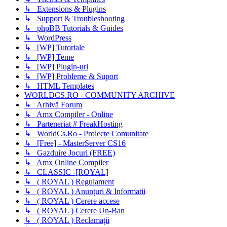
↳ Extensions & Plugins
↳ Support & Troubleshooting
↳ phpBB Tutorials & Guides
↳ WordPress
↳ [WP] Tutoriale
↳ [WP] Teme
↳ [WP] Plugin-uri
↳ [WP] Probleme & Suport
↳ HTML Templates
WORLDCS.RO - COMMUNITY ARCHIVE
↳ Arhivă Forum
↳ Amx Compiler - Online
↳ Parteneriat # FreakHosting
↳ WorldCs.Ro - Proiecte Comunitate
↳ [Free] - MasterServer CS16
↳ Gazduire Jocuri (FREE)
↳ Amx Online Compiler
↳ CLASSIC -[ROYAL]
↳ ( ROYAL ) Regulament
↳ ( ROYAL ) Anunțuri & Informatii
↳ ( ROYAL ) Cerere accese
↳ ( ROYAL ) Cerere Un-Ban
↳ ( ROYAL ) Reclamații