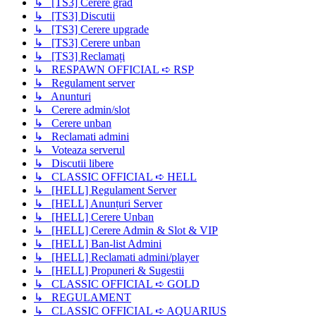
↳ [TS3] Cerere grad
↳ [TS3] Discutii
↳ [TS3] Cerere upgrade
↳ [TS3] Cerere unban
↳ [TS3] Reclamați
↳ RESPAWN OFFICIAL ➪ RSP
↳ Regulament server
↳ Anunturi
↳ Cerere admin/slot
↳ Cerere unban
↳ Reclamati admini
↳ Voteaza serverul
↳ Discutii libere
↳ CLASSIC OFFICIAL ➪ HELL
↳ [HELL] Regulament Server
↳ [HELL] Anunțuri Server
↳ [HELL] Cerere Unban
↳ [HELL] Cerere Admin & Slot & VIP
↳ [HELL] Ban-list Admini
↳ [HELL] Reclamati admini/player
↳ [HELL] Propuneri & Sugestii
↳ CLASSIC OFFICIAL ➪ GOLD
↳ REGULAMENT
↳ CLASSIC OFFICIAL ➪ AQUARIUS