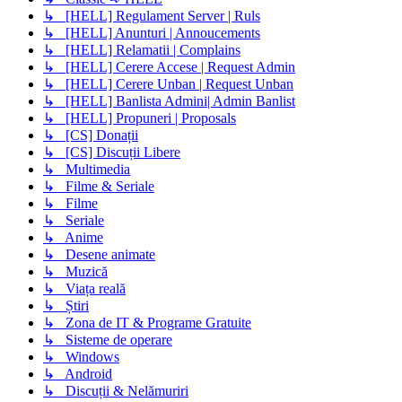
↳ [HELL] Regulament Server | Ruls
↳ [HELL] Anunturi | Annoucements
↳ [HELL] Relamatii | Complains
↳ [HELL] Cerere Accese | Request Admin
↳ [HELL] Cerere Unban | Request Unban
↳ [HELL] Banlista Admini| Admin Banlist
↳ [HELL] Propuneri | Proposals
↳ [CS] Donații
↳ [CS] Discuții Libere
↳ Multimedia
↳ Filme & Seriale
↳ Filme
↳ Seriale
↳ Anime
↳ Desene animate
↳ Muzică
↳ Viața reală
↳ Știri
↳ Zona de IT & Programe Gratuite
↳ Sisteme de operare
↳ Windows
↳ Android
↳ Discuții & Nelămuriri