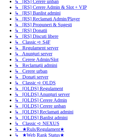
↳ [RS] Cerere unban
↳ [RS] Cerere Admin & Slot + VIP
↳ [RS] Banlist admini
↳ [RS] Reclamati Admin/Player
↳ [RS] Propuneri & Sugesti
↳ [RS] Donatii
↳ [RS] Discuti libere
↳ Classic ➪ S4F
↳ Regulament server
↳ Anunțuri server
↳ Cerere Admin/Slot
↳ Reclamații admini
↳ Cerere urban
↳ Donați server
↳ Classic ➪ OLDS
↳ [OLDS] Regulament
↳ [OLDS] Anunțuri server
↳ [OLDS] Cerere Admin
↳ [OLDS] Cerere unban
↳ [OLDS] Reclamati admini
↳ [OLDS] Banlist admini
↳ Classic ➪ NEXUS
↳ ★Ruls/Regulament★
↳ ★Web Rank Status★