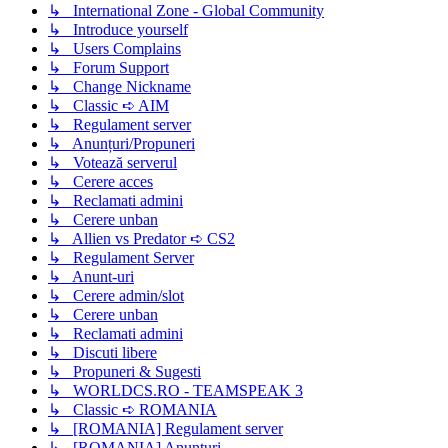
↳ International Zone - Global Community
↳ Introduce yourself
↳ Users Complains
↳ Forum Support
↳ Change Nickname
↳ Classic ➪ AIM
↳ Regulament server
↳ Anunțuri/Propuneri
↳ Votează serverul
↳ Cerere acces
↳ Reclamati admini
↳ Cerere unban
↳ Allien vs Predator ➪ CS2
↳ Regulament Server
↳ Anunt-uri
↳ Cerere admin/slot
↳ Cerere unban
↳ Reclamati admini
↳ Discuti libere
↳ Propuneri & Sugesti
↳ WORLDCS.RO - TEAMSPEAK 3
↳ Classic ➪ ROMANIA
↳ [ROMANIA] Regulament server
↳ [ROMANIA] Anunțuri