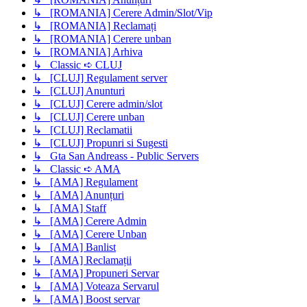
↳ [ROMANIA] Cerere Admin/Slot/Vip
↳ [ROMANIA] Reclamați
↳ [ROMANIA] Cerere unban
↳ [ROMANIA] Arhiva
↳ Classic ➪ CLUJ
↳ [CLUJ] Regulament server
↳ [CLUJ] Anunturi
↳ [CLUJ] Cerere admin/slot
↳ [CLUJ] Cerere unban
↳ [CLUJ] Reclamatii
↳ [CLUJ] Propunri si Sugesti
↳ Gta San Andreass - Public Servers
↳ Classic ➪ AMA
↳ [AMA] Regulament
↳ [AMA] Anunțuri
↳ [AMA] Staff
↳ [AMA] Cerere Admin
↳ [AMA] Cerere Unban
↳ [AMA] Banlist
↳ [AMA] Reclamații
↳ [AMA] Propuneri Servar
↳ [AMA] Voteaza Servarul
↳ [AMA] Boost servar