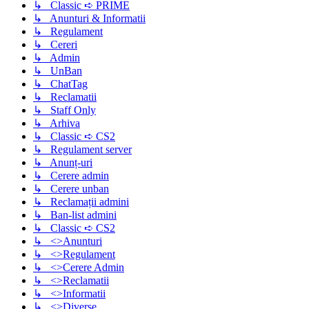
↳ Classic ➪ PRIME
↳ Anunturi & Informatii
↳ Regulament
↳ Cereri
↳ Admin
↳ UnBan
↳ ChatTag
↳ Reclamatii
↳ Staff Only
↳ Arhiva
↳ Classic ➪ CS2
↳ Regulament server
↳ Anunț-uri
↳ Cerere admin
↳ Cerere unban
↳ Reclamații admini
↳ Ban-list admini
↳ Classic ➪ CS2
↳ <>Anunturi
↳ <>Regulament
↳ <>Cerere Admin
↳ <>Reclamatii
↳ <>Informatii
↳ <>Diverse