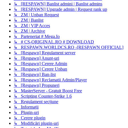
↳ [RESPAWN] Banlist admini | Banlist admins
↳ [RESPAWN] Upgrade admin | Request rank up
↳ ZM | Unban Request
↳ ZM | Banlist
↳ ZM | VIP Acces
↳ ZM | Archive
↳ Parteneriat # Mega.Io
↳ # CS-ORIGINAL.RO # DOWNLOAD
↳ RESPAWN.WORLDCS.RO -[RESPAWN OFFICIAL]
↳ [Respawn] Regulament server
↳ [Respawn] Anunț-uri
↳ [Respawn] Cerere Admin
↳ [Respawn] Cerere Unban
↳ [Respawn] Ban-list
↳ [Respawn] Reclamatii Admin/Player
↳ [Respawn] Propuneri
↳ MasterServer - Gratuit Boost Free
↳ Scripting Counter-Strike 1.6
↳ Regulament secțiune
↳ Informații
↳ Plugin-uri
↳ Cerere plugin
↳ Modificări plugin-uri