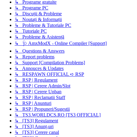
↳ Programe gratuite
↳ Programe PC
↳ Discuții & Probleme
↳ Noutați & Informații
↳ Probleme & Tutoriale PC
↳ Tutoriale PC
↳ Probleme & Asistență
↳ 🩺 AmxModX - Online Compiler [Support]
↳ Questions & Answers
↳ Report problems
↳ Support [Compilation Problems]
↳ Annouces & Updates
↳ RESPAWN OFFICIAL ➪ RSP
↳ RSP | Regulament
↳ RSP | Cerere Admin/Slot
↳ RSP | Cerere Unban
↳ RSP | Reclamatii Staff
↳ RSP | Anunturi
↳ RSP | Propuneri/Sugestii
↳ TS3.WORLDCS.RO [TS3 OFFICIAL]
↳ [TS3] Regulament
↳ [TS3] Anunț-uri
↳ [TS3] Cerere canal