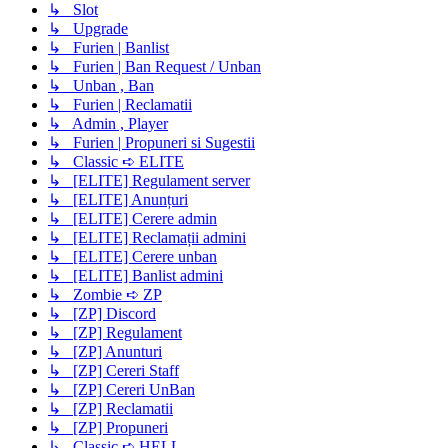
↳ Slot
↳ Upgrade
↳ Furien | Banlist
↳ Furien | Ban Request / Unban
↳ Unban , Ban
↳ Furien | Reclamatii
↳ Admin , Player
↳ Furien | Propuneri si Sugestii
↳ Classic ➪ ELITE
↳ [ELITE] Regulament server
↳ [ELITE] Anunțuri
↳ [ELITE] Cerere admin
↳ [ELITE] Reclamații admini
↳ [ELITE] Cerere unban
↳ [ELITE] Banlist admini
↳ Zombie ➪ ZP
↳ [ZP] Discord
↳ [ZP] Regulament
↳ [ZP] Anunturi
↳ [ZP] Cereri Staff
↳ [ZP] Cereri UnBan
↳ [ZP] Reclamatii
↳ [ZP] Propuneri
↳ Classic ➪ HELL