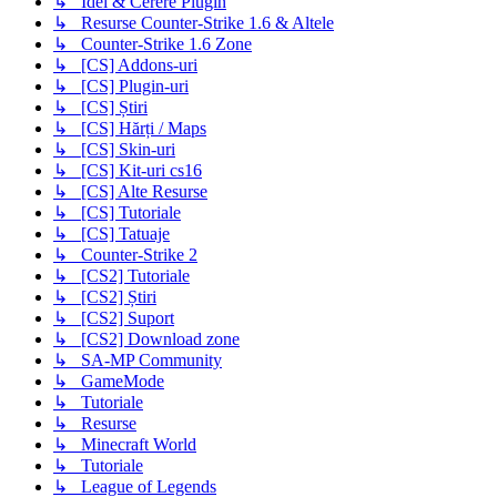
↳ Idei & Cerere Plugin
↳ Resurse Counter-Strike 1.6 & Altele
↳ Counter-Strike 1.6 Zone
↳ [CS] Addons-uri
↳ [CS] Plugin-uri
↳ [CS] Știri
↳ [CS] Hărți / Maps
↳ [CS] Skin-uri
↳ [CS] Kit-uri cs16
↳ [CS] Alte Resurse
↳ [CS] Tutoriale
↳ [CS] Tatuaje
↳ Counter-Strike 2
↳ [CS2] Tutoriale
↳ [CS2] Știri
↳ [CS2] Suport
↳ [CS2] Download zone
↳ SA-MP Community
↳ GameMode
↳ Tutoriale
↳ Resurse
↳ Minecraft World
↳ Tutoriale
↳ League of Legends