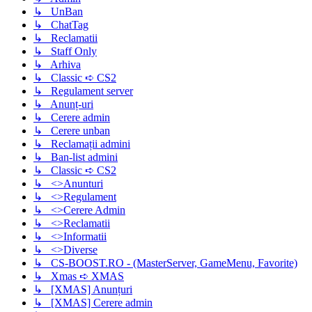
↳ UnBan
↳ ChatTag
↳ Reclamatii
↳ Staff Only
↳ Arhiva
↳ Classic ➪ CS2
↳ Regulament server
↳ Anunț-uri
↳ Cerere admin
↳ Cerere unban
↳ Reclamații admini
↳ Ban-list admini
↳ Classic ➪ CS2
↳ <>Anunturi
↳ <>Regulament
↳ <>Cerere Admin
↳ <>Reclamatii
↳ <>Informatii
↳ <>Diverse
↳ CS-BOOST.RO - (MasterServer, GameMenu, Favorite)
↳ Xmas ➪ XMAS
↳ [XMAS] Anunțuri
↳ [XMAS] Cerere admin