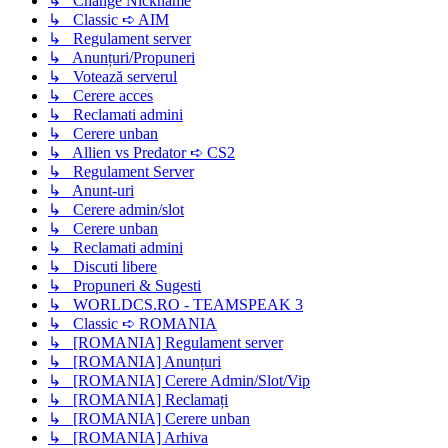
↳ Change Nickname
↳ Classic ➪ AIM
↳ Regulament server
↳ Anunțuri/Propuneri
↳ Votează serverul
↳ Cerere acces
↳ Reclamati admini
↳ Cerere unban
↳ Allien vs Predator ➪ CS2
↳ Regulament Server
↳ Anunt-uri
↳ Cerere admin/slot
↳ Cerere unban
↳ Reclamati admini
↳ Discuti libere
↳ Propuneri & Sugesti
↳ WORLDCS.RO - TEAMSPEAK 3
↳ Classic ➪ ROMANIA
↳ [ROMANIA] Regulament server
↳ [ROMANIA] Anunțuri
↳ [ROMANIA] Cerere Admin/Slot/Vip
↳ [ROMANIA] Reclamați
↳ [ROMANIA] Cerere unban
↳ [ROMANIA] Arhiva