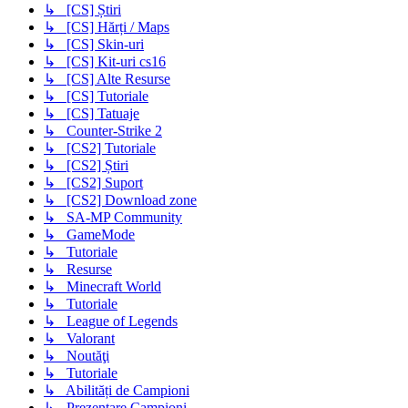
↳ [CS] Știri
↳ [CS] Hărți / Maps
↳ [CS] Skin-uri
↳ [CS] Kit-uri cs16
↳ [CS] Alte Resurse
↳ [CS] Tutoriale
↳ [CS] Tatuaje
↳ Counter-Strike 2
↳ [CS2] Tutoriale
↳ [CS2] Știri
↳ [CS2] Suport
↳ [CS2] Download zone
↳ SA-MP Community
↳ GameMode
↳ Tutoriale
↳ Resurse
↳ Minecraft World
↳ Tutoriale
↳ League of Legends
↳ Valorant
↳ Noutăţi
↳ Tutoriale
↳ Abilități de Campioni
↳ Prezentare Campioni