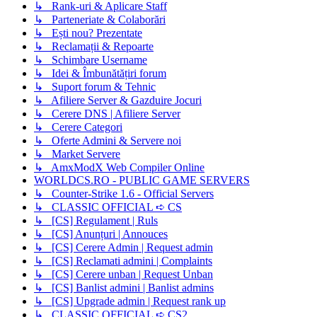
↳ Rank-uri & Aplicare Staff
↳ Parteneriate & Colaborări
↳ Ești nou? Prezentate
↳ Reclamații & Repoarte
↳ Schimbare Username
↳ Idei & Îmbunătățiri forum
↳ Suport forum & Tehnic
↳ Afiliere Server & Gazduire Jocuri
↳ Cerere DNS | Afiliere Server
↳ Cerere Categori
↳ Oferte Admini & Servere noi
↳ Market Servere
↳ AmxModX Web Compiler Online
WORLDCS.RO - PUBLIC GAME SERVERS
↳ Counter-Strike 1.6 - Official Servers
↳ CLASSIC OFFICIAL ➪ CS
↳ [CS] Regulament | Ruls
↳ [CS] Anunțuri | Annouces
↳ [CS] Cerere Admin | Request admin
↳ [CS] Reclamati admini | Complaints
↳ [CS] Cerere unban | Request Unban
↳ [CS] Banlist admini | Banlist admins
↳ [CS] Upgrade admin | Request rank up
↳ CLASSIC OFFICIAL ➪ CS2