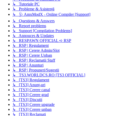
↳ Tutoriale PC
↳ Probleme & Asistență
↳ 🩺 AmxModX - Online Compiler [Support]
↳ Questions & Answers
↳ Report problems
↳ Support [Compilation Problems]
↳ Annouces & Updates
↳ RESPAWN OFFICIAL ➪ RSP
↳ RSP | Regulament
↳ RSP | Cerere Admin/Slot
↳ RSP | Cerere Unban
↳ RSP | Reclamatii Staff
↳ RSP | Anunturi
↳ RSP | Propuneri/Sugestii
↳ TS3.WORLDCS.RO [TS3 OFFICIAL]
↳ [TS3] Regulament
↳ [TS3] Anunț-uri
↳ [TS3] Cerere canal
↳ [TS3] Cerere grad
↳ [TS3] Discutii
↳ [TS3] Cerere upgrade
↳ [TS3] Cerere unban
↳ [TS3] Reclamați