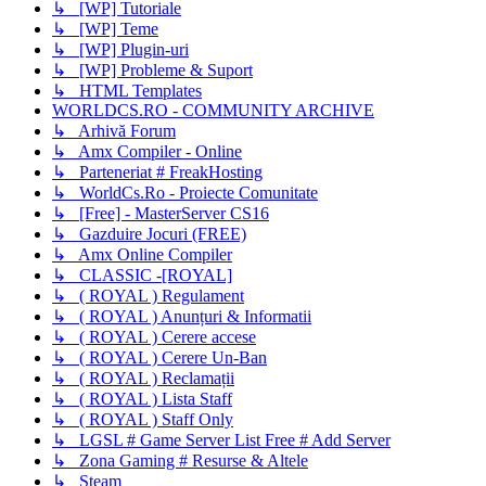
↳ [WP] Tutoriale
↳ [WP] Teme
↳ [WP] Plugin-uri
↳ [WP] Probleme & Suport
↳ HTML Templates
WORLDCS.RO - COMMUNITY ARCHIVE
↳ Arhivă Forum
↳ Amx Compiler - Online
↳ Parteneriat # FreakHosting
↳ WorldCs.Ro - Proiecte Comunitate
↳ [Free] - MasterServer CS16
↳ Gazduire Jocuri (FREE)
↳ Amx Online Compiler
↳ CLASSIC -[ROYAL]
↳ ( ROYAL ) Regulament
↳ ( ROYAL ) Anunțuri & Informatii
↳ ( ROYAL ) Cerere accese
↳ ( ROYAL ) Cerere Un-Ban
↳ ( ROYAL ) Reclamații
↳ ( ROYAL ) Lista Staff
↳ ( ROYAL ) Staff Only
↳ LGSL # Game Server List Free # Add Server
↳ Zona Gaming # Resurse & Altele
↳ Steam