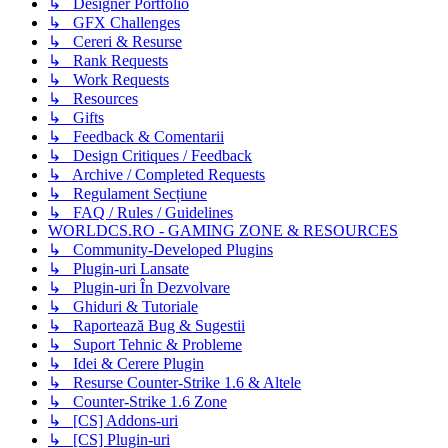
↳ Designer Portfolio
↳ GFX Challenges
↳ Cereri & Resurse
↳ Rank Requests
↳ Work Requests
↳ Resources
↳ Gifts
↳ Feedback & Comentarii
↳ Design Critiques / Feedback
↳ Archive / Completed Requests
↳ Regulament Secțiune
↳ FAQ / Rules / Guidelines
WORLDCS.RO - GAMING ZONE & RESOURCES
↳ Community-Developed Plugins
↳ Plugin-uri Lansate
↳ Plugin-uri În Dezvolvare
↳ Ghiduri & Tutoriale
↳ Raportează Bug & Sugestii
↳ Suport Tehnic & Probleme
↳ Idei & Cerere Plugin
↳ Resurse Counter-Strike 1.6 & Altele
↳ Counter-Strike 1.6 Zone
↳ [CS] Addons-uri
↳ [CS] Plugin-uri