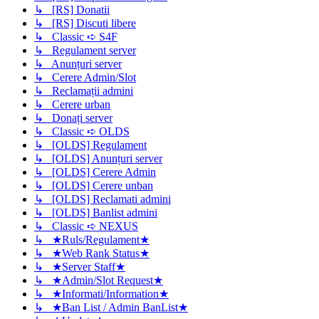
↳ [RS] Donatii
↳ [RS] Discuti libere
↳ Classic ➪ S4F
↳ Regulament server
↳ Anunțuri server
↳ Cerere Admin/Slot
↳ Reclamații admini
↳ Cerere urban
↳ Donați server
↳ Classic ➪ OLDS
↳ [OLDS] Regulament
↳ [OLDS] Anunțuri server
↳ [OLDS] Cerere Admin
↳ [OLDS] Cerere unban
↳ [OLDS] Reclamati admini
↳ [OLDS] Banlist admini
↳ Classic ➪ NEXUS
↳ ★Ruls/Regulament★
↳ ★Web Rank Status★
↳ ★Server Staff★
↳ ★Admin/Slot Request★
↳ ★Informati/Information★
↳ ★Ban List / Admin BanList★