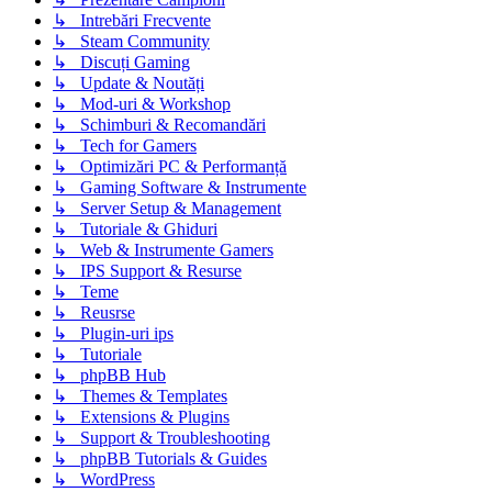
↳ Intrebări Frecvente
↳ Steam Community
↳ Discuți Gaming
↳ Update & Noutăți
↳ Mod-uri & Workshop
↳ Schimburi & Recomandări
↳ Tech for Gamers
↳ Optimizări PC & Performanță
↳ Gaming Software & Instrumente
↳ Server Setup & Management
↳ Tutoriale & Ghiduri
↳ Web & Instrumente Gamers
↳ IPS Support & Resurse
↳ Teme
↳ Reusrse
↳ Plugin-uri ips
↳ Tutoriale
↳ phpBB Hub
↳ Themes & Templates
↳ Extensions & Plugins
↳ Support & Troubleshooting
↳ phpBB Tutorials & Guides
↳ WordPress