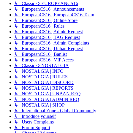
↳ Classic ➪ EUROPEANCS16
↳ EuropeanCS16 | Announcements
↳ EuropeanCS16 | EuropeanCS16 Team
↳ EuropeanCS16 | Online Store
↳ EuropeanCS16 | Rules
↳ EuropeanCS16 | Admin Request
↳ EuropeanCS16 | TAG Request
↳ EuropeanCS16 | Admin Complaints
↳ EuropeanCS16 | Unban Request
↳ EuropeanCS16 | Banlist
↳ EuropeanCS16 | VIP Acces
↳ Classic ➪ NOSTALGIA
↳ NOSTALGIA | INFO
↳ NOSTALGIA | RULES
↳ NOSTALGIA | DISCORD
↳ NOSTALGIA | REPORTS
↳ NOSTALGIA | UNBAN REQ
↳ NOSTALGIA | ADMIN REQ
↳ NOSTALGIA | SHOP
↳ International Zone - Global Community
↳ Introduce yourself
↳ Users Complains
↳ Forum Support