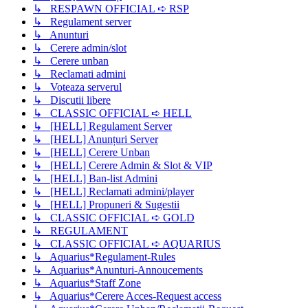
↳ RESPAWN OFFICIAL ➪ RSP
↳ Regulament server
↳ Anunturi
↳ Cerere admin/slot
↳ Cerere unban
↳ Reclamati admini
↳ Voteaza serverul
↳ Discutii libere
↳ CLASSIC OFFICIAL ➪ HELL
↳ [HELL] Regulament Server
↳ [HELL] Anunțuri Server
↳ [HELL] Cerere Unban
↳ [HELL] Cerere Admin & Slot & VIP
↳ [HELL] Ban-list Admini
↳ [HELL] Reclamati admini/player
↳ [HELL] Propuneri & Sugestii
↳ CLASSIC OFFICIAL ➪ GOLD
↳ REGULAMENT
↳ CLASSIC OFFICIAL ➪ AQUARIUS
↳ Aquarius*Regulament-Rules
↳ Aquarius*Anunturi-Annoucements
↳ Aquarius*Staff Zone
↳ Aquarius*Cerere Acces-Request access