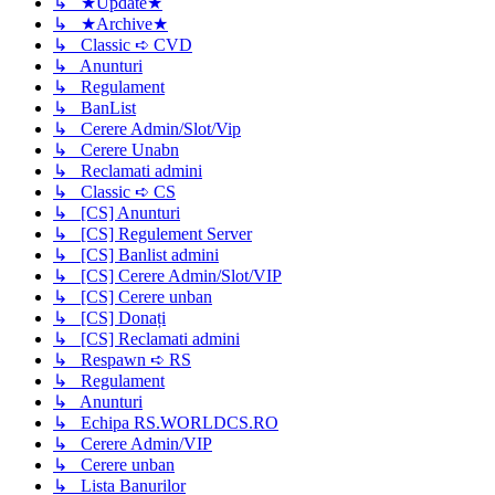
↳ ★Update★
↳ ★Archive★
↳ Classic ➪ CVD
↳ Anunturi
↳ Regulament
↳ BanList
↳ Cerere Admin/Slot/Vip
↳ Cerere Unabn
↳ Reclamati admini
↳ Classic ➪ CS
↳ [CS] Anunturi
↳ [CS] Regulement Server
↳ [CS] Banlist admini
↳ [CS] Cerere Admin/Slot/VIP
↳ [CS] Cerere unban
↳ [CS] Donați
↳ [CS] Reclamati admini
↳ Respawn ➪ RS
↳ Regulament
↳ Anunturi
↳ Echipa RS.WORLDCS.RO
↳ Cerere Admin/VIP
↳ Cerere unban
↳ Lista Banurilor