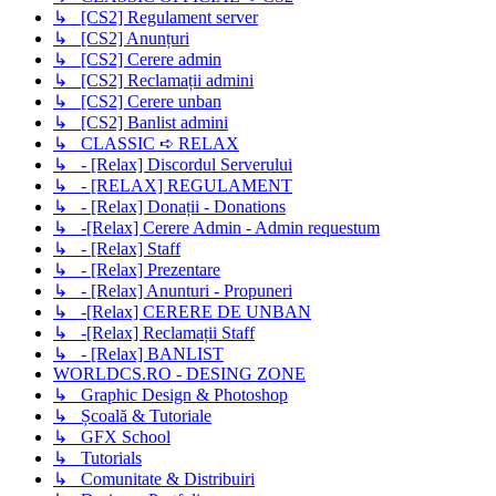
↳ [CS2] Regulament server
↳ [CS2] Anunțuri
↳ [CS2] Cerere admin
↳ [CS2] Reclamații admini
↳ [CS2] Cerere unban
↳ [CS2] Banlist admini
↳ CLASSIC ➪ RELAX
↳ - [Relax] Discordul Serverului
↳ - [RELAX] REGULAMENT
↳ - [Relax] Donații - Donations
↳ -[Relax] Cerere Admin - Admin requestum
↳ - [Relax] Staff
↳ - [Relax] Prezentare
↳ - [Relax] Anunturi - Propuneri
↳ -[Relax] CERERE DE UNBAN
↳ -[Relax] Reclamații Staff
↳ - [Relax] BANLIST
WORLDCS.RO - DESING ZONE
↳ Graphic Design & Photoshop
↳ Școală & Tutoriale
↳ GFX School
↳ Tutorials
↳ Comunitate & Distribuiri