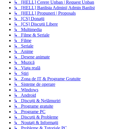
↳ [HELL] Cerere Unban | Request Unban
↳ [HELL] Banlista Admini| Admin Banlist
↳ [HELL] Propuneri | Proposals
↳ [CS] Donații
↳ [CS] Discuții Libere
↳ Multimedia
↳ Filme & Seriale
↳ Filme
↳ Seriale
↳ Anime
↳ Desene animate
↳ Muzică
↳ Viața reală
↳ Știri
↳ Zona de IT & Programe Gratuite
↳ Sisteme de operare
↳ Windows
↳ Android
↳ Discuții & Nelămuriri
↳ Programe gratuite
↳ Programe PC
↳ Discuții & Probleme
↳ Noutați & Informații
↳ Probleme & Tutoriale PC