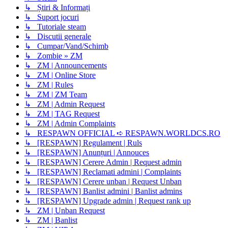
↳ Știri & Informați
↳ Suport jocuri
↳ Tutoriale steam
↳ Discutii generale
↳ Cumpar/Vand/Schimb
↳ Zombie » ZM
↳ ZM | Announcements
↳ ZM | Online Store
↳ ZM | Rules
↳ ZM | ZM Team
↳ ZM | Admin Request
↳ ZM | TAG Request
↳ ZM | Admin Complaints
↳ RESPAWN OFFICIAL ➪ RESPAWN.WORLDCS.RO
↳ [RESPAWN] Regulament | Ruls
↳ [RESPAWN] Anunțuri | Annouces
↳ [RESPAWN] Cerere Admin | Request admin
↳ [RESPAWN] Reclamati admini | Complaints
↳ [RESPAWN] Cerere unban | Request Unban
↳ [RESPAWN] Banlist admini | Banlist admins
↳ [RESPAWN] Upgrade admin | Request rank up
↳ ZM | Unban Request
↳ ZM | Banlist