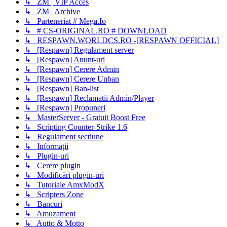
↳ ZM | VIP Acces
↳ ZM | Archive
↳ Parteneriat # Mega.Io
↳ # CS-ORIGINAL.RO # DOWNLOAD
↳ RESPAWN.WORLDCS.RO -[RESPAWN OFFICIAL]
↳ [Respawn] Regulament server
↳ [Respawn] Anunț-uri
↳ [Respawn] Cerere Admin
↳ [Respawn] Cerere Unban
↳ [Respawn] Ban-list
↳ [Respawn] Reclamatii Admin/Player
↳ [Respawn] Propuneri
↳ MasterServer - Gratuit Boost Free
↳ Scripting Counter-Strike 1.6
↳ Regulament secțiune
↳ Informații
↳ Plugin-uri
↳ Cerere plugin
↳ Modificări plugin-uri
↳ Tutoriale AmxModX
↳ Scripters Zone
↳ Bancuri
↳ Amuzament
↳ Autto & Motto