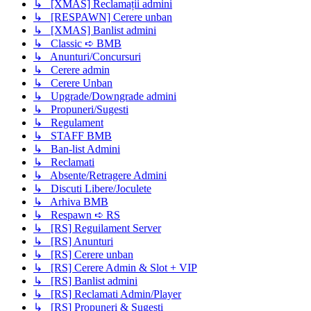
↳ [XMAS] Reclamații admini
↳ [RESPAWN] Cerere unban
↳ [XMAS] Banlist admini
↳ Classic ➪ BMB
↳ Anunturi/Concursuri
↳ Cerere admin
↳ Cerere Unban
↳ Upgrade/Downgrade admini
↳ Propuneri/Sugesti
↳ Regulament
↳ STAFF BMB
↳ Ban-list Admini
↳ Reclamati
↳ Absente/Retragere Admini
↳ Discuti Libere/Joculete
↳ Arhiva BMB
↳ Respawn ➪ RS
↳ [RS] Reguilament Server
↳ [RS] Anunturi
↳ [RS] Cerere unban
↳ [RS] Cerere Admin & Slot + VIP
↳ [RS] Banlist admini
↳ [RS] Reclamati Admin/Player
↳ [RS] Propuneri & Sugesti