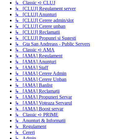
↳ Classic ➪ CLUJ
↳ [CLUJ] Regulament server
↳ [CLUJ] Anunturi
↳ [CLUJ] Cerere admin/slot
↳ [CLUJ] Cerere unban
↳ [CLUJ] Reclamatii
↳ [CLUJ] Propunri si Sugesti
↳ Gta San Andreass - Public Servers
↳ Classic ➪ AMA
↳ [AMA] Regulament
↳ [AMA] Anunțuri
↳ [AMA] Staff
↳ [AMA] Cerere Admin
↳ [AMA] Cerere Unban
↳ [AMA] Banlist
↳ [AMA] Reclamații
↳ [AMA] Propuneri Servar
↳ [AMA] Voteaza Servarul
↳ [AMA] Boost servar
↳ Classic ➪ PRIME
↳ Anunturi & Informatii
↳ Regulament
↳ Cereri
↳ Admin