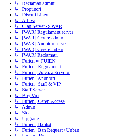
↳ Reclamati admini
↳ Propuneri
↳ Discuti Libere
↳ Arhiva
↳ Clan Server ➪ WAR
↳ [WAR] Regulament server
↳ [WAR] Cerere admin
↳ [WAR] Anunțuri server
↳ [WAR] Cerere unban
↳ [WAR] Reclamații
↳ Furien ➪ FUIEN
↳ Furien | Regulament
↳ Furien | Voteaza Serverul
↳ Furien | Anunturi
↳ Furien | Staff & VIP
↳ Staff Server
↳ Buy Vip
↳ Furien | Cereri Accese
↳ Admin
↳ Slot
↳ Upgrade
↳ Furien | Banlist
↳ Furien | Ban Request / Unban
↳ Unban , Ban