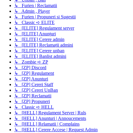
↳ Furien | Reclamatii
↳ Admin , Player
↳ Furien | Propuneri si Sugestii
↳ Classic ➪ ELITE
↳ [ELITE] Regulament server
↳ [ELITE] Anunțuri
↳ [ELITE] Cerere admin
↳ [ELITE] Reclamații admini
↳ [ELITE] Cerere unban
↳ [ELITE] Banlist admini
↳ Zombie ➪ ZP
↳ [ZP] Discord
↳ [ZP] Regulament
↳ [ZP] Anunturi
↳ [ZP] Cereri Staff
↳ [ZP] Cereri UnBan
↳ [ZP] Reclamatii
↳ [ZP] Propuneri
↳ Classic ➪ HELL
↳ [HELL] Regulament Server | Ruls
↳ [HELL] Anunturi | Annoucements
↳ [HELL] Relamatii | Complains
↳ [HELL] Cerere Accese | Request Admin