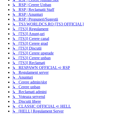
↳ RSP | Cerere Unban
↳ RSP | Reclamatii Staff
↳ RSP | Anunturi
↳ RSP | Propuneri/Sugestii
↳ TS3.WORLDCS.RO [TS3 OFFICIAL]
↳ [TS3] Regulament
↳ [TS3] Anunț-uri
↳ [TS3] Cerere canal
↳ [TS3] Cerere grad
↳ [TS3] Discutii
↳ [TS3] Cerere upgrade
↳ [TS3] Cerere unban
↳ [TS3] Reclamați
↳ RESPAWN OFFICIAL ➪ RSP
↳ Regulament server
↳ Anunturi
↳ Cerere admin/slot
↳ Cerere unban
↳ Reclamati admini
↳ Voteaza serverul
↳ Discutii libere
↳ CLASSIC OFFICIAL ➪ HELL
↳ [HELL] Regulament Server