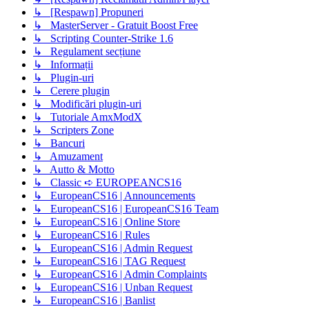
↳ [Respawn] Propuneri
↳ MasterServer - Gratuit Boost Free
↳ Scripting Counter-Strike 1.6
↳ Regulament secțiune
↳ Informații
↳ Plugin-uri
↳ Cerere plugin
↳ Modificări plugin-uri
↳ Tutoriale AmxModX
↳ Scripters Zone
↳ Bancuri
↳ Amuzament
↳ Autto & Motto
↳ Classic ➪ EUROPEANCS16
↳ EuropeanCS16 | Announcements
↳ EuropeanCS16 | EuropeanCS16 Team
↳ EuropeanCS16 | Online Store
↳ EuropeanCS16 | Rules
↳ EuropeanCS16 | Admin Request
↳ EuropeanCS16 | TAG Request
↳ EuropeanCS16 | Admin Complaints
↳ EuropeanCS16 | Unban Request
↳ EuropeanCS16 | Banlist