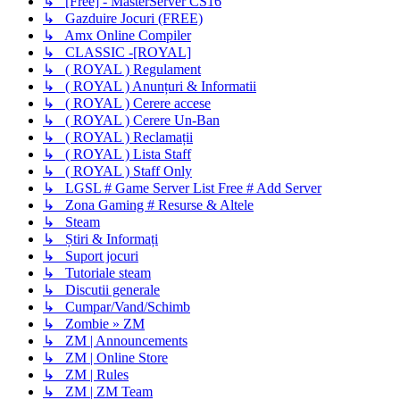
↳ [Free] - MasterServer CS16
↳ Gazduire Jocuri (FREE)
↳ Amx Online Compiler
↳ CLASSIC -[ROYAL]
↳ ( ROYAL ) Regulament
↳ ( ROYAL ) Anunțuri & Informatii
↳ ( ROYAL ) Cerere accese
↳ ( ROYAL ) Cerere Un-Ban
↳ ( ROYAL ) Reclamații
↳ ( ROYAL ) Lista Staff
↳ ( ROYAL ) Staff Only
↳ LGSL # Game Server List Free # Add Server
↳ Zona Gaming # Resurse & Altele
↳ Steam
↳ Știri & Informați
↳ Suport jocuri
↳ Tutoriale steam
↳ Discutii generale
↳ Cumpar/Vand/Schimb
↳ Zombie » ZM
↳ ZM | Announcements
↳ ZM | Online Store
↳ ZM | Rules
↳ ZM | ZM Team