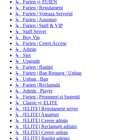
↳ Furien ➪ FUIEN
↳ Furien | Regulament
↳ Furien | Voteaza Serverul
↳ Furien | Anunturi
↳ Furien | Staff & VIP
↳ Staff Server
↳ Buy Vip
↳ Furien | Cereri Accese
↳ Admin
↳ Slot
↳ Upgrade
↳ Furien | Banlist
↳ Furien | Ban Request / Unban
↳ Unban , Ban
↳ Furien | Reclamatii
↳ Admin , Player
↳ Furien | Propuneri si Sugestii
↳ Classic ➪ ELITE
↳ [ELITE] Regulament server
↳ [ELITE] Anunțuri
↳ [ELITE] Cerere admin
↳ [ELITE] Reclamații admini
↳ [ELITE] Cerere unban
↳ [ELITE] Banlist admini