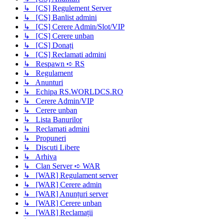
↳ [CS] Regulement Server
↳ [CS] Banlist admini
↳ [CS] Cerere Admin/Slot/VIP
↳ [CS] Cerere unban
↳ [CS] Donați
↳ [CS] Reclamati admini
↳ Respawn ➪ RS
↳ Regulament
↳ Anunturi
↳ Echipa RS.WORLDCS.RO
↳ Cerere Admin/VIP
↳ Cerere unban
↳ Lista Banurilor
↳ Reclamati admini
↳ Propuneri
↳ Discuti Libere
↳ Arhiva
↳ Clan Server ➪ WAR
↳ [WAR] Regulament server
↳ [WAR] Cerere admin
↳ [WAR] Anunțuri server
↳ [WAR] Cerere unban
↳ [WAR] Reclamații