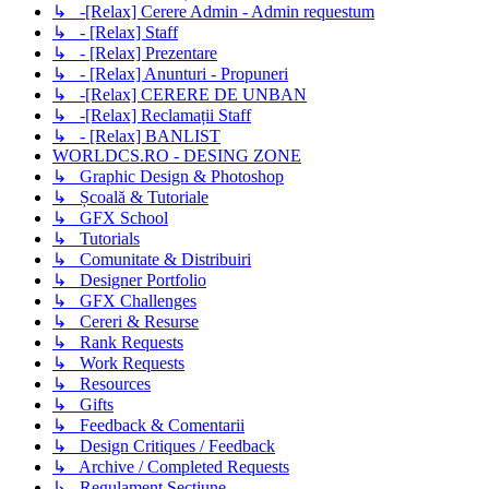
↳ -[Relax] Cerere Admin - Admin requestum
↳ - [Relax] Staff
↳ - [Relax] Prezentare
↳ - [Relax] Anunturi - Propuneri
↳ -[Relax] CERERE DE UNBAN
↳ -[Relax] Reclamații Staff
↳ - [Relax] BANLIST
WORLDCS.RO - DESING ZONE
↳ Graphic Design & Photoshop
↳ Școală & Tutoriale
↳ GFX School
↳ Tutorials
↳ Comunitate & Distribuiri
↳ Designer Portfolio
↳ GFX Challenges
↳ Cereri & Resurse
↳ Rank Requests
↳ Work Requests
↳ Resources
↳ Gifts
↳ Feedback & Comentarii
↳ Design Critiques / Feedback
↳ Archive / Completed Requests
↳ Regulament Secțiune