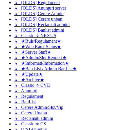
↳ [OLDS] Regulament
↳ [OLDS] Anunțuri server
↳ [OLDS] Cerere Admin
↳ [OLDS] Cerere unban
↳ [OLDS] Reclamati admini
↳ [OLDS] Banlist admini
↳ Classic ➪ NEXUS
↳ ★Ruls/Regulament★
↳ ★Web Rank Status★
↳ ★Server Staff★
↳ ★Admin/Slot Request★
↳ ★Informati/Information★
↳ ★Ban List / Admin BanList★
↳ ★Update★
↳ ★Archive★
↳ Classic ➪ CVD
↳ Anunturi
↳ Regulament
↳ BanList
↳ Cerere Admin/Slot/Vip
↳ Cerere Unabn
↳ Reclamati admini
↳ Classic ➪ CS
↳ [CS] Anunturi