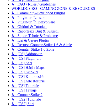
↳ FAQ / Rules / Guidelines
WORLDCS.RO - GAMING ZONE & RESOURCES
↳ Community-Developed Plugins
↳ Plugin-uri Lansate
↳ Plugin-uri În Dezvolvare
↳ Ghiduri & Tutoriale
↳ Raportează Bug & Sugestii
↳ Suport Tehnic & Probleme
↳ Idei & Cerere Plugin
↳ Resurse Counter-Strike 1.6 & Altele
↳ Counter-Strike 1.6 Zone
↳ [CS] Addons-uri
↳ [CS] Plugin-uri
↳ [CS] Știri
↳ [CS] Hărți / Maps
↳ [CS] Skin-uri
↳ [CS] Kit-uri cs16
↳ [CS] Alte Resurse
↳ [CS] Tutoriale
↳ [CS] Tatuaje
↳ Counter-Strike 2
↳ [CS2] Tutoriale
↳ [CS2] Știri