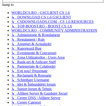
Jump to
WORLDCS.RO - GSCLIENT CS 1.6
↳ DOWNLOAD CS 1.6 GSCLIENT
↳ CSDOWNLOADS.COM - CS 1.6 RESOURCES
↳ TOP-BOOST.RO - BOOST CS 1.6
WORLDCS.RO - COMMUNITY ADMINISTRATION
↳ Administrație & Regulament
↳ Regulament | Ruls
↳ Anunțuri & Actualizări
↳ Raportează Bug
↳ Evenimente & Concursuri
↳ Zona Utilizatorilor - Users Area
↳ Rank-uri & Aplicare Staff
↳ Parteneriate & Colaborări
↳ Ești nou? Prezentate
↳ Reclamații & Repoarte
↳ Schimbare Username
↳ Idei & Îmbunătățiri forum
↳ Suport forum & Tehnic
↳ Afiliere Server & Gazduire Jocuri
↳ Cerere DNS | Afiliere Server
↳ Cerere Categori