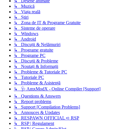
↳ Desene animate
↳ Muzică
↳ Viața reală
↳ Știri
↳ Zona de IT & Programe Gratuite
↳ Sisteme de operare
↳ Windows
↳ Android
↳ Discuții & Nelămuriri
↳ Programe gratuite
↳ Programe PC
↳ Discuții & Probleme
↳ Noutați & Informații
↳ Probleme & Tutoriale PC
↳ Tutoriale PC
↳ Probleme & Asistență
↳ 🩺 AmxModX - Online Compiler [Support]
↳ Questions & Answers
↳ Report problems
↳ Support [Compilation Problems]
↳ Annouces & Updates
↳ RESPAWN OFFICIAL ➪ RSP
↳ RSP | Regulament
↳ RSP | Cerere Admin/Slot