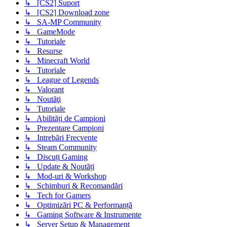
↳ [CS2] Suport
↳ [CS2] Download zone
↳ SA-MP Community
↳ GameMode
↳ Tutoriale
↳ Resurse
↳ Minecraft World
↳ Tutoriale
↳ League of Legends
↳ Valorant
↳ Noutăţi
↳ Tutoriale
↳ Abilități de Campioni
↳ Prezentare Campioni
↳ Intrebări Frecvente
↳ Steam Community
↳ Discuți Gaming
↳ Update & Noutăți
↳ Mod-uri & Workshop
↳ Schimburi & Recomandări
↳ Tech for Gamers
↳ Optimizări PC & Performanță
↳ Gaming Software & Instrumente
↳ Server Setup & Management