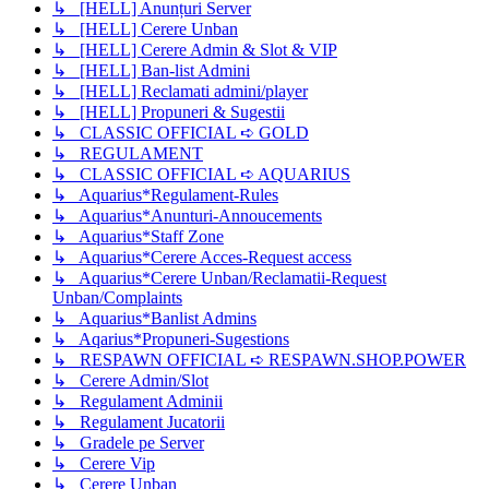
↳ [HELL] Anunțuri Server
↳ [HELL] Cerere Unban
↳ [HELL] Cerere Admin & Slot & VIP
↳ [HELL] Ban-list Admini
↳ [HELL] Reclamati admini/player
↳ [HELL] Propuneri & Sugestii
↳ CLASSIC OFFICIAL ➪ GOLD
↳ REGULAMENT
↳ CLASSIC OFFICIAL ➪ AQUARIUS
↳ Aquarius*Regulament-Rules
↳ Aquarius*Anunturi-Annoucements
↳ Aquarius*Staff Zone
↳ Aquarius*Cerere Acces-Request access
↳ Aquarius*Cerere Unban/Reclamatii-Request
Unban/Complaints
↳ Aquarius*Banlist Admins
↳ Aqarius*Propuneri-Sugestions
↳ RESPAWN OFFICIAL ➪ RESPAWN.SHOP.POWER
↳ Cerere Admin/Slot
↳ Regulament Adminii
↳ Regulament Jucatorii
↳ Gradele pe Server
↳ Cerere Vip
↳ Cerere Unban