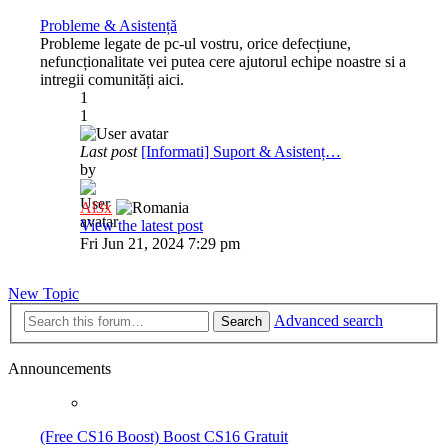
Probleme & Asistență
Probleme legate de pc-ul vostru, orice defecțiune,
nefuncționalitate vei putea cere ajutorul echipe noastre si a
intregii comunități aici.
1
1
Last post
[Informati] Suport & Asistenț…
by
Al3x
View the latest post
Fri Jun 21, 2024 7:29 pm
New Topic
Advanced search
Search
Announcements
(Free CS16 Boost) Boost CS16 Gratuit