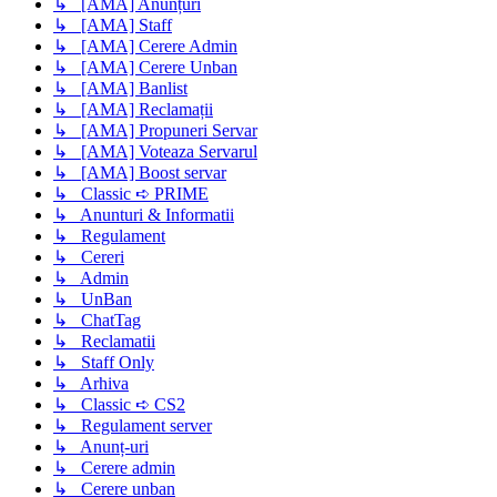
↳ [AMA] Anunțuri
↳ [AMA] Staff
↳ [AMA] Cerere Admin
↳ [AMA] Cerere Unban
↳ [AMA] Banlist
↳ [AMA] Reclamații
↳ [AMA] Propuneri Servar
↳ [AMA] Voteaza Servarul
↳ [AMA] Boost servar
↳ Classic ➪ PRIME
↳ Anunturi & Informatii
↳ Regulament
↳ Cereri
↳ Admin
↳ UnBan
↳ ChatTag
↳ Reclamatii
↳ Staff Only
↳ Arhiva
↳ Classic ➪ CS2
↳ Regulament server
↳ Anunț-uri
↳ Cerere admin
↳ Cerere unban