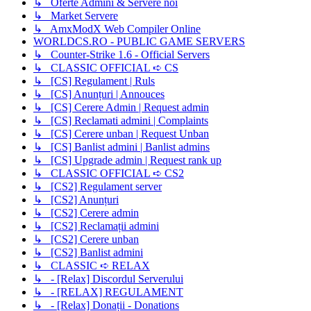
↳ Oferte Admini & Servere noi
↳ Market Servere
↳ AmxModX Web Compiler Online
WORLDCS.RO - PUBLIC GAME SERVERS
↳ Counter-Strike 1.6 - Official Servers
↳ CLASSIC OFFICIAL ➪ CS
↳ [CS] Regulament | Ruls
↳ [CS] Anunțuri | Annouces
↳ [CS] Cerere Admin | Request admin
↳ [CS] Reclamati admini | Complaints
↳ [CS] Cerere unban | Request Unban
↳ [CS] Banlist admini | Banlist admins
↳ [CS] Upgrade admin | Request rank up
↳ CLASSIC OFFICIAL ➪ CS2
↳ [CS2] Regulament server
↳ [CS2] Anunțuri
↳ [CS2] Cerere admin
↳ [CS2] Reclamații admini
↳ [CS2] Cerere unban
↳ [CS2] Banlist admini
↳ CLASSIC ➪ RELAX
↳ - [Relax] Discordul Serverului
↳ - [RELAX] REGULAMENT
↳ - [Relax] Donații - Donations