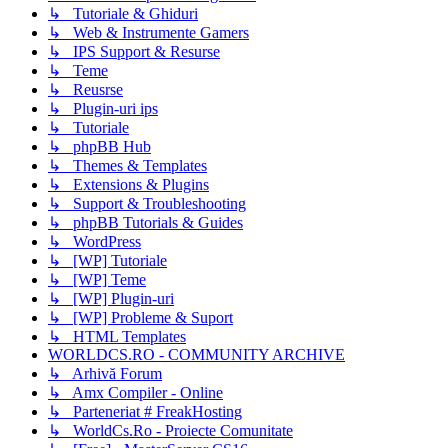
↳ Tutoriale & Ghiduri
↳ Web & Instrumente Gamers
↳ IPS Support & Resurse
↳ Teme
↳ Reusrse
↳ Plugin-uri ips
↳ Tutoriale
↳ phpBB Hub
↳ Themes & Templates
↳ Extensions & Plugins
↳ Support & Troubleshooting
↳ phpBB Tutorials & Guides
↳ WordPress
↳ [WP] Tutoriale
↳ [WP] Teme
↳ [WP] Plugin-uri
↳ [WP] Probleme & Suport
↳ HTML Templates
WORLDCS.RO - COMMUNITY ARCHIVE
↳ Arhivă Forum
↳ Amx Compiler - Online
↳ Parteneriat # FreakHosting
↳ WorldCs.Ro - Proiecte Comunitate