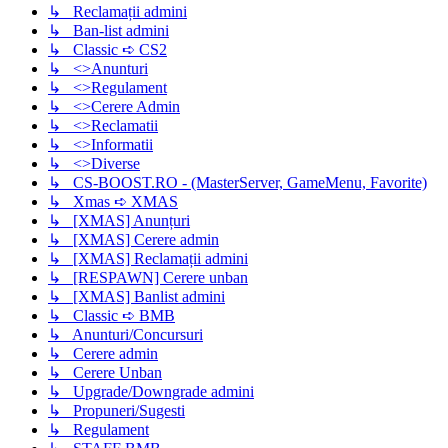
↳ Reclamații admini
↳ Ban-list admini
↳ Classic ➪ CS2
↳ <>Anunturi
↳ <>Regulament
↳ <>Cerere Admin
↳ <>Reclamatii
↳ <>Informatii
↳ <>Diverse
↳ CS-BOOST.RO - (MasterServer, GameMenu, Favorite)
↳ Xmas ➪ XMAS
↳ [XMAS] Anunțuri
↳ [XMAS] Cerere admin
↳ [XMAS] Reclamații admini
↳ [RESPAWN] Cerere unban
↳ [XMAS] Banlist admini
↳ Classic ➪ BMB
↳ Anunturi/Concursuri
↳ Cerere admin
↳ Cerere Unban
↳ Upgrade/Downgrade admini
↳ Propuneri/Sugesti
↳ Regulament