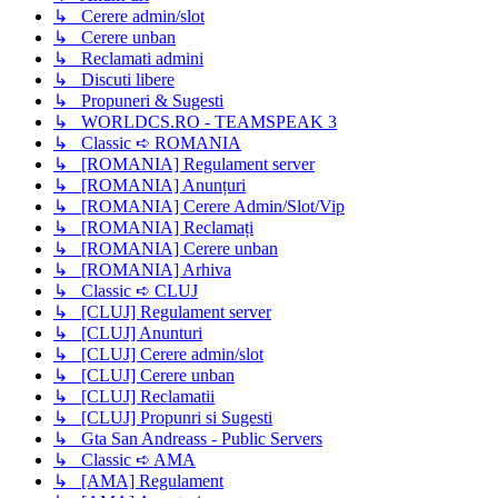
↳ Cerere admin/slot
↳ Cerere unban
↳ Reclamati admini
↳ Discuti libere
↳ Propuneri & Sugesti
↳ WORLDCS.RO - TEAMSPEAK 3
↳ Classic ➪ ROMANIA
↳ [ROMANIA] Regulament server
↳ [ROMANIA] Anunțuri
↳ [ROMANIA] Cerere Admin/Slot/Vip
↳ [ROMANIA] Reclamați
↳ [ROMANIA] Cerere unban
↳ [ROMANIA] Arhiva
↳ Classic ➪ CLUJ
↳ [CLUJ] Regulament server
↳ [CLUJ] Anunturi
↳ [CLUJ] Cerere admin/slot
↳ [CLUJ] Cerere unban
↳ [CLUJ] Reclamatii
↳ [CLUJ] Propunri si Sugesti
↳ Gta San Andreass - Public Servers
↳ Classic ➪ AMA
↳ [AMA] Regulament