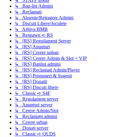
↳ STAFF BMB
↳ Ban-list Admini
↳ Reclamati
↳ Absente/Retragere Admini
↳ Discuti Libere/Joculete
↳ Arhiva BMB
↳ Respawn ➪ RS
↳ [RS] Reguilament Server
↳ [RS] Anunturi
↳ [RS] Cerere unban
↳ [RS] Cerere Admin & Slot + VIP
↳ [RS] Banlist admini
↳ [RS] Reclamati Admin/Player
↳ [RS] Propuneri & Sugesti
↳ [RS] Donatii
↳ [RS] Discuti libere
↳ Classic ➪ S4F
↳ Regulament server
↳ Anunțuri server
↳ Cerere Admin/Slot
↳ Reclamații admini
↳ Cerere urban
↳ Donați server
↳ Classic ➪ OLDS