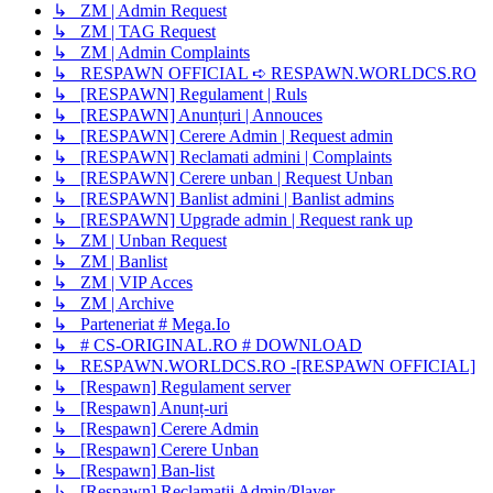
↳ ZM | Admin Request
↳ ZM | TAG Request
↳ ZM | Admin Complaints
↳ RESPAWN OFFICIAL ➪ RESPAWN.WORLDCS.RO
↳ [RESPAWN] Regulament | Ruls
↳ [RESPAWN] Anunțuri | Annouces
↳ [RESPAWN] Cerere Admin | Request admin
↳ [RESPAWN] Reclamati admini | Complaints
↳ [RESPAWN] Cerere unban | Request Unban
↳ [RESPAWN] Banlist admini | Banlist admins
↳ [RESPAWN] Upgrade admin | Request rank up
↳ ZM | Unban Request
↳ ZM | Banlist
↳ ZM | VIP Acces
↳ ZM | Archive
↳ Parteneriat # Mega.Io
↳ # CS-ORIGINAL.RO # DOWNLOAD
↳ RESPAWN.WORLDCS.RO -[RESPAWN OFFICIAL]
↳ [Respawn] Regulament server
↳ [Respawn] Anunț-uri
↳ [Respawn] Cerere Admin
↳ [Respawn] Cerere Unban
↳ [Respawn] Ban-list
↳ [Respawn] Reclamatii Admin/Player