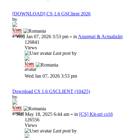
[DOWNLOAD] CS 1.6 GSClient 2026
by
Al3x
»
Wed Jan 07, 2026 3:53 pm
» in
Anunțuri & Actualizări
126841
Views
Last post
by
Al3x
Wed Jan 07, 2026 3:53 pm
Download CS 1.6 GSCLIENT (10425)
by
Al3x
»
Sun May 18, 2025 6:44 am
» in
[CS] Kit-uri cs16
126556
Views
Last post
by