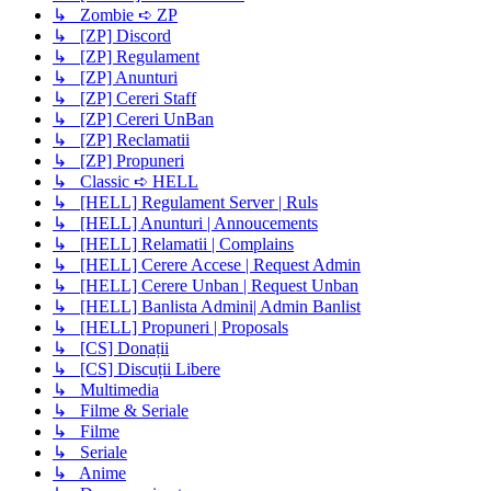
↳ Zombie ➪ ZP
↳ [ZP] Discord
↳ [ZP] Regulament
↳ [ZP] Anunturi
↳ [ZP] Cereri Staff
↳ [ZP] Cereri UnBan
↳ [ZP] Reclamatii
↳ [ZP] Propuneri
↳ Classic ➪ HELL
↳ [HELL] Regulament Server | Ruls
↳ [HELL] Anunturi | Annoucements
↳ [HELL] Relamatii | Complains
↳ [HELL] Cerere Accese | Request Admin
↳ [HELL] Cerere Unban | Request Unban
↳ [HELL] Banlista Admini| Admin Banlist
↳ [HELL] Propuneri | Proposals
↳ [CS] Donații
↳ [CS] Discuții Libere
↳ Multimedia
↳ Filme & Seriale
↳ Filme
↳ Seriale
↳ Anime