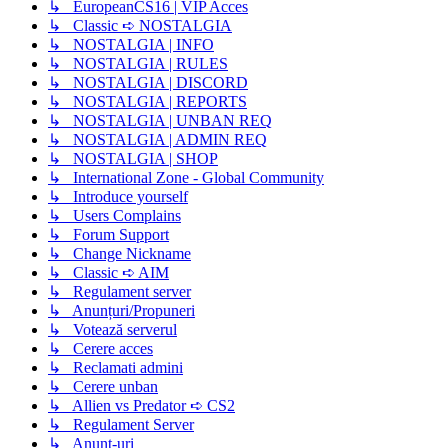
↳ EuropeanCS16 | VIP Acces
↳ Classic ➪ NOSTALGIA
↳ NOSTALGIA | INFO
↳ NOSTALGIA | RULES
↳ NOSTALGIA | DISCORD
↳ NOSTALGIA | REPORTS
↳ NOSTALGIA | UNBAN REQ
↳ NOSTALGIA | ADMIN REQ
↳ NOSTALGIA | SHOP
↳ International Zone - Global Community
↳ Introduce yourself
↳ Users Complains
↳ Forum Support
↳ Change Nickname
↳ Classic ➪ AIM
↳ Regulament server
↳ Anunțuri/Propuneri
↳ Votează serverul
↳ Cerere acces
↳ Reclamati admini
↳ Cerere unban
↳ Allien vs Predator ➪ CS2
↳ Regulament Server
↳ Anunt-uri