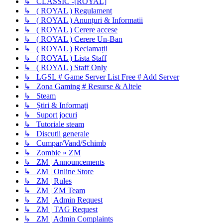
↳ CLASSIC -[ROYAL]
↳ ( ROYAL ) Regulament
↳ ( ROYAL ) Anunțuri & Informatii
↳ ( ROYAL ) Cerere accese
↳ ( ROYAL ) Cerere Un-Ban
↳ ( ROYAL ) Reclamații
↳ ( ROYAL ) Lista Staff
↳ ( ROYAL ) Staff Only
↳ LGSL # Game Server List Free # Add Server
↳ Zona Gaming # Resurse & Altele
↳ Steam
↳ Știri & Informați
↳ Suport jocuri
↳ Tutoriale steam
↳ Discutii generale
↳ Cumpar/Vand/Schimb
↳ Zombie » ZM
↳ ZM | Announcements
↳ ZM | Online Store
↳ ZM | Rules
↳ ZM | ZM Team
↳ ZM | Admin Request
↳ ZM | TAG Request
↳ ZM | Admin Complaints