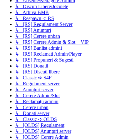
↳ Absente/Retragere Admini
↳ Discuti Libere/Joculete
↳ Arhiva BMB
↳ Respawn ➪ RS
↳ [RS] Reguilament Server
↳ [RS] Anunturi
↳ [RS] Cerere unban
↳ [RS] Cerere Admin & Slot + VIP
↳ [RS] Banlist admini
↳ [RS] Reclamati Admin/Player
↳ [RS] Propuneri & Sugesti
↳ [RS] Donatii
↳ [RS] Discuti libere
↳ Classic ➪ S4F
↳ Regulament server
↳ Anunțuri server
↳ Cerere Admin/Slot
↳ Reclamații admini
↳ Cerere urban
↳ Donați server
↳ Classic ➪ OLDS
↳ [OLDS] Regulament
↳ [OLDS] Anunțuri server
↳ [OLDS] Cerere Admin