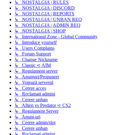
↳ NOSTALGIA | RULES
↳ NOSTALGIA | DISCORD
↳ NOSTALGIA | REPORTS
↳ NOSTALGIA | UNBAN REQ
↳ NOSTALGIA | ADMIN REQ
↳ NOSTALGIA | SHOP
↳ International Zone - Global Community
↳ Introduce yourself
↳ Users Complains
↳ Forum Support
↳ Change Nickname
↳ Classic ➪ AIM
↳ Regulament server
↳ Anunțuri/Propuneri
↳ Votează serverul
↳ Cerere acces
↳ Reclamati admini
↳ Cerere unban
↳ Allien vs Predator ➪ CS2
↳ Regulament Server
↳ Anunt-uri
↳ Cerere admin/slot
↳ Cerere unban
↳ Reclamati admini