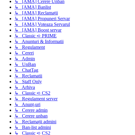
↳ [AMA] Cerere Unban
↳ [AMA] Banlist
↳ [AMA] Reclamații
↳ [AMA] Propuneri Servar
↳ [AMA] Voteaza Servarul
↳ [AMA] Boost servar
↳ Classic ➪ PRIME
↳ Anunturi & Informatii
↳ Regulament
↳ Cereri
↳ Admin
↳ UnBan
↳ ChatTag
↳ Reclamatii
↳ Staff Only
↳ Arhiva
↳ Classic ➪ CS2
↳ Regulament server
↳ Anunț-uri
↳ Cerere admin
↳ Cerere unban
↳ Reclamații admini
↳ Ban-list admini
↳ Classic ➪ CS2