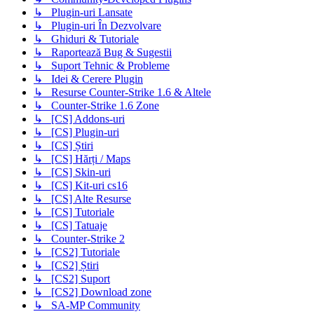
↳ Plugin-uri Lansate
↳ Plugin-uri În Dezvolvare
↳ Ghiduri & Tutoriale
↳ Raportează Bug & Sugestii
↳ Suport Tehnic & Probleme
↳ Idei & Cerere Plugin
↳ Resurse Counter-Strike 1.6 & Altele
↳ Counter-Strike 1.6 Zone
↳ [CS] Addons-uri
↳ [CS] Plugin-uri
↳ [CS] Știri
↳ [CS] Hărți / Maps
↳ [CS] Skin-uri
↳ [CS] Kit-uri cs16
↳ [CS] Alte Resurse
↳ [CS] Tutoriale
↳ [CS] Tatuaje
↳ Counter-Strike 2
↳ [CS2] Tutoriale
↳ [CS2] Știri
↳ [CS2] Suport
↳ [CS2] Download zone
↳ SA-MP Community