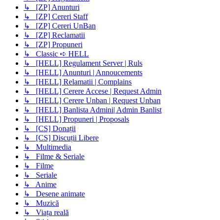
↳ [ZP] Anunturi
↳ [ZP] Cereri Staff
↳ [ZP] Cereri UnBan
↳ [ZP] Reclamatii
↳ [ZP] Propuneri
↳ Classic ➪ HELL
↳ [HELL] Regulament Server | Ruls
↳ [HELL] Anunturi | Annoucements
↳ [HELL] Relamatii | Complains
↳ [HELL] Cerere Accese | Request Admin
↳ [HELL] Cerere Unban | Request Unban
↳ [HELL] Banlista Admini| Admin Banlist
↳ [HELL] Propuneri | Proposals
↳ [CS] Donații
↳ [CS] Discuții Libere
↳ Multimedia
↳ Filme & Seriale
↳ Filme
↳ Seriale
↳ Anime
↳ Desene animate
↳ Muzică
↳ Viața reală