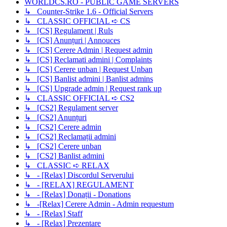
WORLDCS.RO - PUBLIC GAME SERVERS
↳ Counter-Strike 1.6 - Official Servers
↳ CLASSIC OFFICIAL ➪ CS
↳ [CS] Regulament | Ruls
↳ [CS] Anunțuri | Annouces
↳ [CS] Cerere Admin | Request admin
↳ [CS] Reclamati admini | Complaints
↳ [CS] Cerere unban | Request Unban
↳ [CS] Banlist admini | Banlist admins
↳ [CS] Upgrade admin | Request rank up
↳ CLASSIC OFFICIAL ➪ CS2
↳ [CS2] Regulament server
↳ [CS2] Anunțuri
↳ [CS2] Cerere admin
↳ [CS2] Reclamații admini
↳ [CS2] Cerere unban
↳ [CS2] Banlist admini
↳ CLASSIC ➪ RELAX
↳ - [Relax] Discordul Serverului
↳ - [RELAX] REGULAMENT
↳ - [Relax] Donații - Donations
↳ -[Relax] Cerere Admin - Admin requestum
↳ - [Relax] Staff
↳ - [Relax] Prezentare