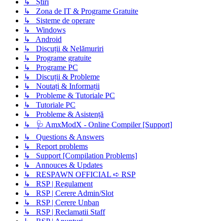
↳ Știri
↳ Zona de IT & Programe Gratuite
↳ Sisteme de operare
↳ Windows
↳ Android
↳ Discuții & Nelămuriri
↳ Programe gratuite
↳ Programe PC
↳ Discuții & Probleme
↳ Noutați & Informații
↳ Probleme & Tutoriale PC
↳ Tutoriale PC
↳ Probleme & Asistență
↳ 🩺 AmxModX - Online Compiler [Support]
↳ Questions & Answers
↳ Report problems
↳ Support [Compilation Problems]
↳ Annouces & Updates
↳ RESPAWN OFFICIAL ➪ RSP
↳ RSP | Regulament
↳ RSP | Cerere Admin/Slot
↳ RSP | Cerere Unban
↳ RSP | Reclamatii Staff