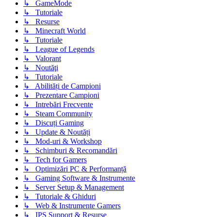
↳ GameMode
↳ Tutoriale
↳ Resurse
↳ Minecraft World
↳ Tutoriale
↳ League of Legends
↳ Valorant
↳ Noutăţi
↳ Tutoriale
↳ Abilități de Campioni
↳ Prezentare Campioni
↳ Intrebări Frecvente
↳ Steam Community
↳ Discuți Gaming
↳ Update & Noutăți
↳ Mod-uri & Workshop
↳ Schimburi & Recomandări
↳ Tech for Gamers
↳ Optimizări PC & Performanță
↳ Gaming Software & Instrumente
↳ Server Setup & Management
↳ Tutoriale & Ghiduri
↳ Web & Instrumente Gamers
↳ IPS Support & Resurse