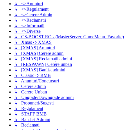
↳ <>Anunturi
↳ <>Regulament
↳ <>Cerere Admin
↳ <>Reclamatii
↳ <>Informatii
↳ <>Diverse
↳ CS-BOOST.RO - (MasterServer, GameMenu, Favorite)
↳ Xmas ➪ XMAS
↳ [XMAS] Anunțuri
↳ [XMAS] Cerere admin
↳ [XMAS] Reclamații admini
↳ [RESPAWN] Cerere unban
↳ [XMAS] Banlist admini
↳ Classic ➪ BMB
↳ Anunturi/Concursuri
↳ Cerere admin
↳ Cerere Unban
↳ Upgrade/Downgrade admini
↳ Propuneri/Sugesti
↳ Regulament
↳ STAFF BMB
↳ Ban-list Admini
↳ Reclamati