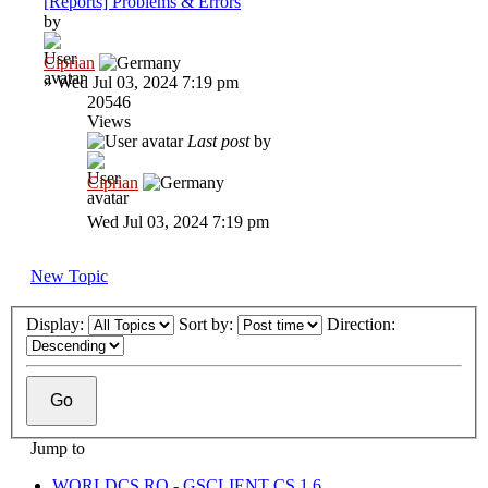
[Reports] Problems & Errors
by
Ciprian
»
Wed Jul 03, 2024 7:19 pm
20546
Views
Last post
by
Ciprian
Wed Jul 03, 2024 7:19 pm
New Topic
Display:
Sort by:
Direction:
Jump to
WORLDCS.RO - GSCLIENT CS 1.6