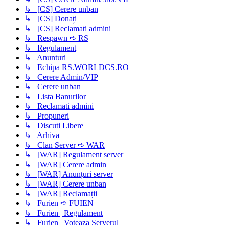
↳ [CS] Cerere unban
↳ [CS] Donați
↳ [CS] Reclamati admini
↳ Respawn ➪ RS
↳ Regulament
↳ Anunturi
↳ Echipa RS.WORLDCS.RO
↳ Cerere Admin/VIP
↳ Cerere unban
↳ Lista Banurilor
↳ Reclamati admini
↳ Propuneri
↳ Discuti Libere
↳ Arhiva
↳ Clan Server ➪ WAR
↳ [WAR] Regulament server
↳ [WAR] Cerere admin
↳ [WAR] Anunțuri server
↳ [WAR] Cerere unban
↳ [WAR] Reclamații
↳ Furien ➪ FUIEN
↳ Furien | Regulament
↳ Furien | Voteaza Serverul