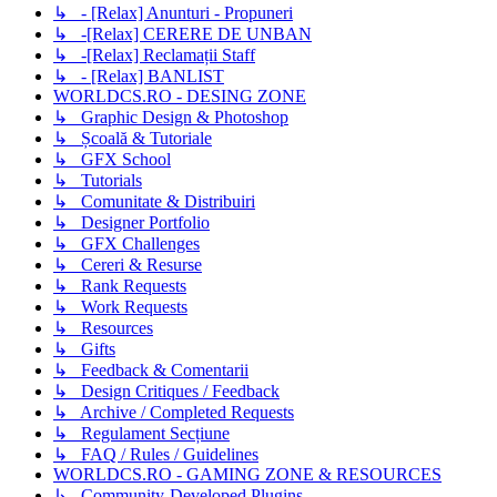
↳ - [Relax] Anunturi - Propuneri
↳ -[Relax] CERERE DE UNBAN
↳ -[Relax] Reclamații Staff
↳ - [Relax] BANLIST
WORLDCS.RO - DESING ZONE
↳ Graphic Design & Photoshop
↳ Școală & Tutoriale
↳ GFX School
↳ Tutorials
↳ Comunitate & Distribuiri
↳ Designer Portfolio
↳ GFX Challenges
↳ Cereri & Resurse
↳ Rank Requests
↳ Work Requests
↳ Resources
↳ Gifts
↳ Feedback & Comentarii
↳ Design Critiques / Feedback
↳ Archive / Completed Requests
↳ Regulament Secțiune
↳ FAQ / Rules / Guidelines
WORLDCS.RO - GAMING ZONE & RESOURCES
↳ Community-Developed Plugins