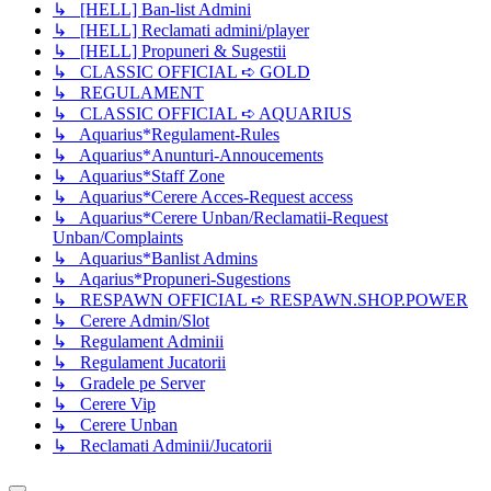
↳ [HELL] Ban-list Admini
↳ [HELL] Reclamati admini/player
↳ [HELL] Propuneri & Sugestii
↳ CLASSIC OFFICIAL ➪ GOLD
↳ REGULAMENT
↳ CLASSIC OFFICIAL ➪ AQUARIUS
↳ Aquarius*Regulament-Rules
↳ Aquarius*Anunturi-Annoucements
↳ Aquarius*Staff Zone
↳ Aquarius*Cerere Acces-Request access
↳ Aquarius*Cerere Unban/Reclamatii-Request
Unban/Complaints
↳ Aquarius*Banlist Admins
↳ Aqarius*Propuneri-Sugestions
↳ RESPAWN OFFICIAL ➪ RESPAWN.SHOP.POWER
↳ Cerere Admin/Slot
↳ Regulament Adminii
↳ Regulament Jucatorii
↳ Gradele pe Server
↳ Cerere Vip
↳ Cerere Unban
↳ Reclamati Adminii/Jucatorii