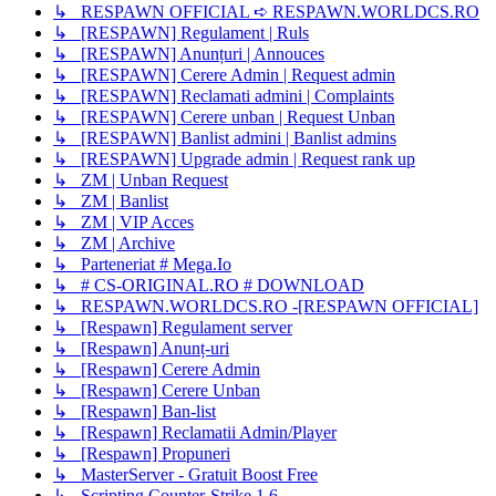
↳ RESPAWN OFFICIAL ➪ RESPAWN.WORLDCS.RO
↳ [RESPAWN] Regulament | Ruls
↳ [RESPAWN] Anunțuri | Annouces
↳ [RESPAWN] Cerere Admin | Request admin
↳ [RESPAWN] Reclamati admini | Complaints
↳ [RESPAWN] Cerere unban | Request Unban
↳ [RESPAWN] Banlist admini | Banlist admins
↳ [RESPAWN] Upgrade admin | Request rank up
↳ ZM | Unban Request
↳ ZM | Banlist
↳ ZM | VIP Acces
↳ ZM | Archive
↳ Parteneriat # Mega.Io
↳ # CS-ORIGINAL.RO # DOWNLOAD
↳ RESPAWN.WORLDCS.RO -[RESPAWN OFFICIAL]
↳ [Respawn] Regulament server
↳ [Respawn] Anunț-uri
↳ [Respawn] Cerere Admin
↳ [Respawn] Cerere Unban
↳ [Respawn] Ban-list
↳ [Respawn] Reclamatii Admin/Player
↳ [Respawn] Propuneri
↳ MasterServer - Gratuit Boost Free
↳ Scripting Counter-Strike 1.6