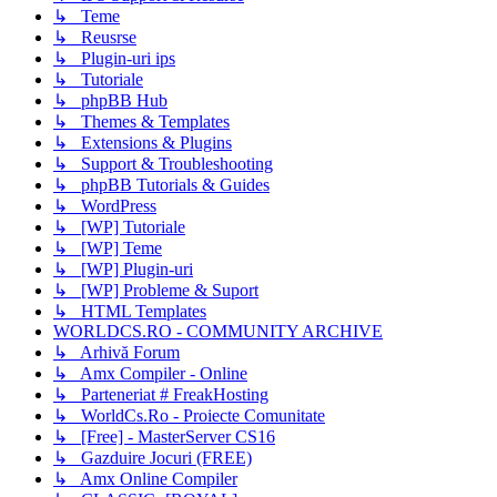
↳ Teme
↳ Reusrse
↳ Plugin-uri ips
↳ Tutoriale
↳ phpBB Hub
↳ Themes & Templates
↳ Extensions & Plugins
↳ Support & Troubleshooting
↳ phpBB Tutorials & Guides
↳ WordPress
↳ [WP] Tutoriale
↳ [WP] Teme
↳ [WP] Plugin-uri
↳ [WP] Probleme & Suport
↳ HTML Templates
WORLDCS.RO - COMMUNITY ARCHIVE
↳ Arhivă Forum
↳ Amx Compiler - Online
↳ Parteneriat # FreakHosting
↳ WorldCs.Ro - Proiecte Comunitate
↳ [Free] - MasterServer CS16
↳ Gazduire Jocuri (FREE)
↳ Amx Online Compiler