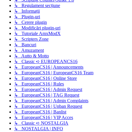
↳ Regulament secțiune
↳ Informații
↳ Plugin-uri
↳ Cerere plugin
↳ Modificări plugin-uri
↳ Tutoriale AmxModX
↳ Scripters Zone
↳ Bancuri
↳ Amuzament
↳ Autto & Motto
↳ Classic ➪ EUROPEANCS16
↳ EuropeanCS16 | Announcements
↳ EuropeanCS16 | EuropeanCS16 Team
↳ EuropeanCS16 | Online Store
↳ EuropeanCS16 | Rules
↳ EuropeanCS16 | Admin Request
↳ EuropeanCS16 | TAG Request
↳ EuropeanCS16 | Admin Complaints
↳ EuropeanCS16 | Unban Request
↳ EuropeanCS16 | Banlist
↳ EuropeanCS16 | VIP Acces
↳ Classic ➪ NOSTALGIA
↳ NOSTALGIA | INFO