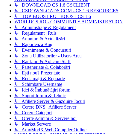
↳ DOWNLOAD CS 1.6 GSCLIENT
↳ CSDOWNLOADS.COM - CS 1.6 RESOURCES
↳ TOP-BOOST.RO - BOOST CS 1.6
WORLDCS.RO - COMMUNITY ADMINISTRATION
↳ Administrație & Regulament
↳ Regulament | Ruls
↳ Anunțuri & Actualizări
↳ Raportează Bug
↳ Evenimente & Concursuri
↳ Zona Utilizatorilor - Users Area
↳ Rank-uri & Aplicare Staff
↳ Parteneriate & Colaborări
↳ Ești nou? Prezentate
↳ Reclamații & Repoarte
↳ Schimbare Username
↳ Idei & Îmbunătățiri forum
↳ Suport forum & Tehnic
↳ Afiliere Server & Gazduire Jocuri
↳ Cerere DNS | Afiliere Server
↳ Cerere Categori
↳ Oferte Admini & Servere noi
↳ Market Servere
↳ AmxModX Web Compiler Online