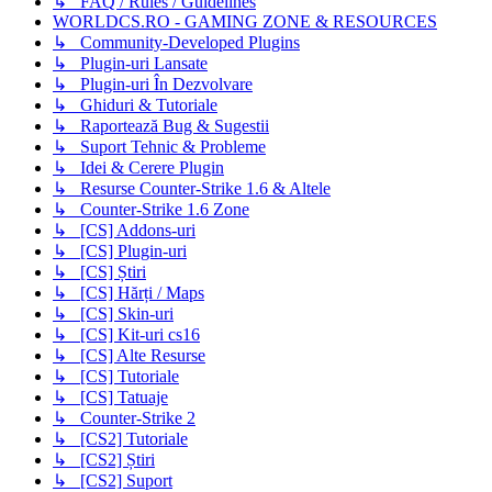
↳ FAQ / Rules / Guidelines
WORLDCS.RO - GAMING ZONE & RESOURCES
↳ Community-Developed Plugins
↳ Plugin-uri Lansate
↳ Plugin-uri În Dezvolvare
↳ Ghiduri & Tutoriale
↳ Raportează Bug & Sugestii
↳ Suport Tehnic & Probleme
↳ Idei & Cerere Plugin
↳ Resurse Counter-Strike 1.6 & Altele
↳ Counter-Strike 1.6 Zone
↳ [CS] Addons-uri
↳ [CS] Plugin-uri
↳ [CS] Știri
↳ [CS] Hărți / Maps
↳ [CS] Skin-uri
↳ [CS] Kit-uri cs16
↳ [CS] Alte Resurse
↳ [CS] Tutoriale
↳ [CS] Tatuaje
↳ Counter-Strike 2
↳ [CS2] Tutoriale
↳ [CS2] Știri
↳ [CS2] Suport