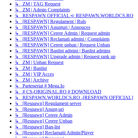
↳ ZM | TAG Request
↳ ZM | Admin Complaints
↳ RESPAWN OFFICIAL ➪ RESPAWN.WORLDCS.RO
↳ [RESPAWN] Regulament | Ruls
↳ [RESPAWN] Anunțuri | Annouces
↳ [RESPAWN] Cerere Admin | Request admin
↳ [RESPAWN] Reclamati admini | Complaints
↳ [RESPAWN] Cerere unban | Request Unban
↳ [RESPAWN] Banlist admini | Banlist admins
↳ [RESPAWN] Upgrade admin | Request rank up
↳ ZM | Unban Request
↳ ZM | Banlist
↳ ZM | VIP Acces
↳ ZM | Archive
↳ Parteneriat # Mega.Io
↳ # CS-ORIGINAL.RO # DOWNLOAD
↳ RESPAWN.WORLDCS.RO -[RESPAWN OFFICIAL]
↳ [Respawn] Regulament server
↳ [Respawn] Anunț-uri
↳ [Respawn] Cerere Admin
↳ [Respawn] Cerere Unban
↳ [Respawn] Ban-list
↳ [Respawn] Reclamatii Admin/Player