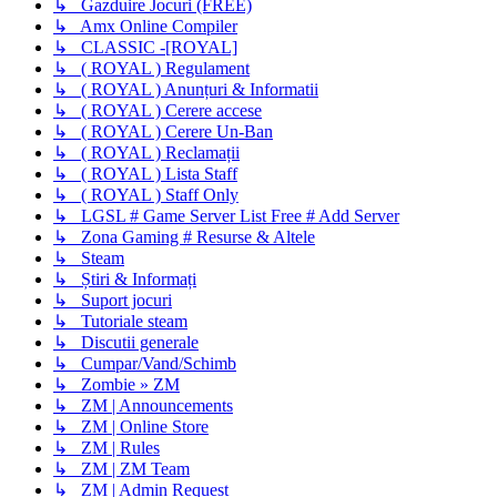
↳ Gazduire Jocuri (FREE)
↳ Amx Online Compiler
↳ CLASSIC -[ROYAL]
↳ ( ROYAL ) Regulament
↳ ( ROYAL ) Anunțuri & Informatii
↳ ( ROYAL ) Cerere accese
↳ ( ROYAL ) Cerere Un-Ban
↳ ( ROYAL ) Reclamații
↳ ( ROYAL ) Lista Staff
↳ ( ROYAL ) Staff Only
↳ LGSL # Game Server List Free # Add Server
↳ Zona Gaming # Resurse & Altele
↳ Steam
↳ Știri & Informați
↳ Suport jocuri
↳ Tutoriale steam
↳ Discutii generale
↳ Cumpar/Vand/Schimb
↳ Zombie » ZM
↳ ZM | Announcements
↳ ZM | Online Store
↳ ZM | Rules
↳ ZM | ZM Team
↳ ZM | Admin Request