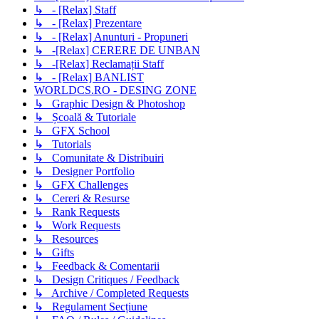
↳ - [Relax] Staff
↳ - [Relax] Prezentare
↳ - [Relax] Anunturi - Propuneri
↳ -[Relax] CERERE DE UNBAN
↳ -[Relax] Reclamații Staff
↳ - [Relax] BANLIST
WORLDCS.RO - DESING ZONE
↳ Graphic Design & Photoshop
↳ Școală & Tutoriale
↳ GFX School
↳ Tutorials
↳ Comunitate & Distribuiri
↳ Designer Portfolio
↳ GFX Challenges
↳ Cereri & Resurse
↳ Rank Requests
↳ Work Requests
↳ Resources
↳ Gifts
↳ Feedback & Comentarii
↳ Design Critiques / Feedback
↳ Archive / Completed Requests
↳ Regulament Secțiune