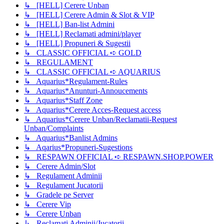
↳ [HELL] Cerere Unban
↳ [HELL] Cerere Admin & Slot & VIP
↳ [HELL] Ban-list Admini
↳ [HELL] Reclamati admini/player
↳ [HELL] Propuneri & Sugestii
↳ CLASSIC OFFICIAL ➪ GOLD
↳ REGULAMENT
↳ CLASSIC OFFICIAL ➪ AQUARIUS
↳ Aquarius*Regulament-Rules
↳ Aquarius*Anunturi-Annoucements
↳ Aquarius*Staff Zone
↳ Aquarius*Cerere Acces-Request access
↳ Aquarius*Cerere Unban/Reclamatii-Request
Unban/Complaints
↳ Aquarius*Banlist Admins
↳ Aqarius*Propuneri-Sugestions
↳ RESPAWN OFFICIAL ➪ RESPAWN.SHOP.POWER
↳ Cerere Admin/Slot
↳ Regulament Adminii
↳ Regulament Jucatorii
↳ Gradele pe Server
↳ Cerere Vip
↳ Cerere Unban
↳ Reclamati Adminii/Jucatorii