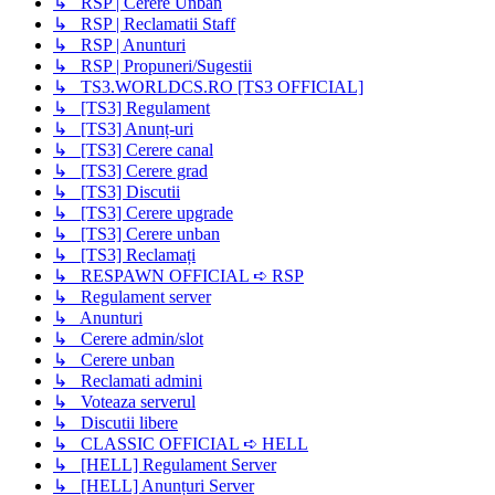
↳ RSP | Cerere Unban
↳ RSP | Reclamatii Staff
↳ RSP | Anunturi
↳ RSP | Propuneri/Sugestii
↳ TS3.WORLDCS.RO [TS3 OFFICIAL]
↳ [TS3] Regulament
↳ [TS3] Anunț-uri
↳ [TS3] Cerere canal
↳ [TS3] Cerere grad
↳ [TS3] Discutii
↳ [TS3] Cerere upgrade
↳ [TS3] Cerere unban
↳ [TS3] Reclamați
↳ RESPAWN OFFICIAL ➪ RSP
↳ Regulament server
↳ Anunturi
↳ Cerere admin/slot
↳ Cerere unban
↳ Reclamati admini
↳ Voteaza serverul
↳ Discutii libere
↳ CLASSIC OFFICIAL ➪ HELL
↳ [HELL] Regulament Server
↳ [HELL] Anunțuri Server