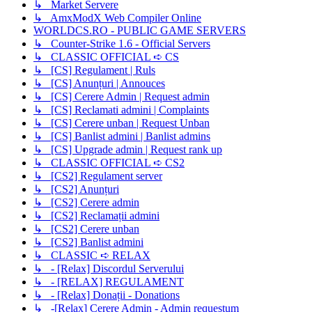
↳ Market Servere
↳ AmxModX Web Compiler Online
WORLDCS.RO - PUBLIC GAME SERVERS
↳ Counter-Strike 1.6 - Official Servers
↳ CLASSIC OFFICIAL ➪ CS
↳ [CS] Regulament | Ruls
↳ [CS] Anunțuri | Annouces
↳ [CS] Cerere Admin | Request admin
↳ [CS] Reclamati admini | Complaints
↳ [CS] Cerere unban | Request Unban
↳ [CS] Banlist admini | Banlist admins
↳ [CS] Upgrade admin | Request rank up
↳ CLASSIC OFFICIAL ➪ CS2
↳ [CS2] Regulament server
↳ [CS2] Anunțuri
↳ [CS2] Cerere admin
↳ [CS2] Reclamații admini
↳ [CS2] Cerere unban
↳ [CS2] Banlist admini
↳ CLASSIC ➪ RELAX
↳ - [Relax] Discordul Serverului
↳ - [RELAX] REGULAMENT
↳ - [Relax] Donații - Donations
↳ -[Relax] Cerere Admin - Admin requestum