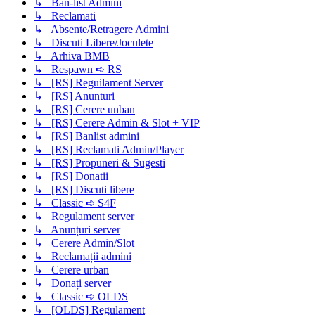
↳ Ban-list Admini
↳ Reclamati
↳ Absente/Retragere Admini
↳ Discuti Libere/Joculete
↳ Arhiva BMB
↳ Respawn ➪ RS
↳ [RS] Reguilament Server
↳ [RS] Anunturi
↳ [RS] Cerere unban
↳ [RS] Cerere Admin & Slot + VIP
↳ [RS] Banlist admini
↳ [RS] Reclamati Admin/Player
↳ [RS] Propuneri & Sugesti
↳ [RS] Donatii
↳ [RS] Discuti libere
↳ Classic ➪ S4F
↳ Regulament server
↳ Anunțuri server
↳ Cerere Admin/Slot
↳ Reclamații admini
↳ Cerere urban
↳ Donați server
↳ Classic ➪ OLDS
↳ [OLDS] Regulament