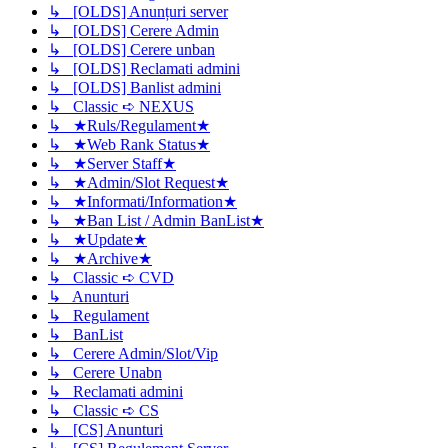
↳ [OLDS] Anunțuri server
↳ [OLDS] Cerere Admin
↳ [OLDS] Cerere unban
↳ [OLDS] Reclamati admini
↳ [OLDS] Banlist admini
↳ Classic ➪ NEXUS
↳ ★Ruls/Regulament★
↳ ★Web Rank Status★
↳ ★Server Staff★
↳ ★Admin/Slot Request★
↳ ★Informati/Information★
↳ ★Ban List / Admin BanList★
↳ ★Update★
↳ ★Archive★
↳ Classic ➪ CVD
↳ Anunturi
↳ Regulament
↳ BanList
↳ Cerere Admin/Slot/Vip
↳ Cerere Unabn
↳ Reclamati admini
↳ Classic ➪ CS
↳ [CS] Anunturi