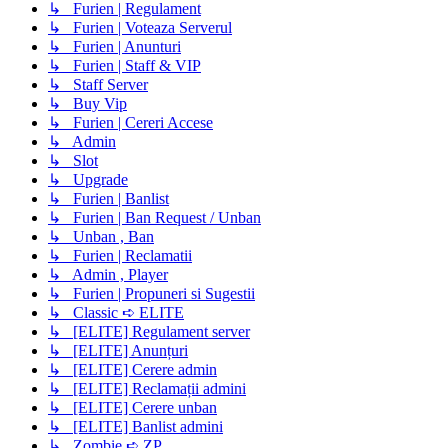
↳ Furien | Regulament
↳ Furien | Voteaza Serverul
↳ Furien | Anunturi
↳ Furien | Staff & VIP
↳ Staff Server
↳ Buy Vip
↳ Furien | Cereri Accese
↳ Admin
↳ Slot
↳ Upgrade
↳ Furien | Banlist
↳ Furien | Ban Request / Unban
↳ Unban , Ban
↳ Furien | Reclamatii
↳ Admin , Player
↳ Furien | Propuneri si Sugestii
↳ Classic ➪ ELITE
↳ [ELITE] Regulament server
↳ [ELITE] Anunțuri
↳ [ELITE] Cerere admin
↳ [ELITE] Reclamații admini
↳ [ELITE] Cerere unban
↳ [ELITE] Banlist admini
↳ Zombie ➪ ZP