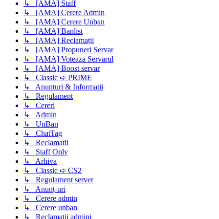
↳ [AMA] Staff
↳ [AMA] Cerere Admin
↳ [AMA] Cerere Unban
↳ [AMA] Banlist
↳ [AMA] Reclamații
↳ [AMA] Propuneri Servar
↳ [AMA] Voteaza Servarul
↳ [AMA] Boost servar
↳ Classic ➪ PRIME
↳ Anunturi & Informatii
↳ Regulament
↳ Cereri
↳ Admin
↳ UnBan
↳ ChatTag
↳ Reclamatii
↳ Staff Only
↳ Arhiva
↳ Classic ➪ CS2
↳ Regulament server
↳ Anunț-uri
↳ Cerere admin
↳ Cerere unban
↳ Reclamații admini