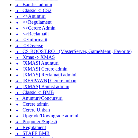
↳ Ban-list admini
↳ Classic ➪ CS2
↳ <>Anunturi
↳ <>Regulament
↳ <>Cerere Admin
↳ <>Reclamatii
↳ <>Informatii
↳ <>Diverse
↳ CS-BOOST.RO - (MasterServer, GameMenu, Favorite)
↳ Xmas ➪ XMAS
↳ [XMAS] Anunțuri
↳ [XMAS] Cerere admin
↳ [XMAS] Reclamații admini
↳ [RESPAWN] Cerere unban
↳ [XMAS] Banlist admini
↳ Classic ➪ BMB
↳ Anunturi/Concursuri
↳ Cerere admin
↳ Cerere Unban
↳ Upgrade/Downgrade admini
↳ Propuneri/Sugesti
↳ Regulament
↳ STAFF BMB