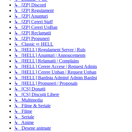
↳ [ZP] Discord
↳ [ZP] Regulament
↳ [ZP] Anunturi
↳ [ZP] Cereri Staff
↳ [ZP] Cereri UnBan
↳ [ZP] Reclamatii
↳ [ZP] Propuneri
↳ Classic ➪ HELL
↳ [HELL] Regulament Server | Ruls
↳ [HELL] Anunturi | Annoucements
↳ [HELL] Relamatii | Complains
↳ [HELL] Cerere Accese | Request Admin
↳ [HELL] Cerere Unban | Request Unban
↳ [HELL] Banlista Admini| Admin Banlist
↳ [HELL] Propuneri | Proposals
↳ [CS] Donații
↳ [CS] Discuții Libere
↳ Multimedia
↳ Filme & Seriale
↳ Filme
↳ Seriale
↳ Anime
↳ Desene animate