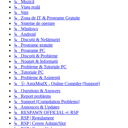
↳ Muzică
↳ Viața reală
↳ Știri
↳ Zona de IT & Programe Gratuite
↳ Sisteme de operare
↳ Windows
↳ Android
↳ Discuții & Nelămuriri
↳ Programe gratuite
↳ Programe PC
↳ Discuții & Probleme
↳ Noutați & Informații
↳ Probleme & Tutoriale PC
↳ Tutoriale PC
↳ Probleme & Asistență
↳ 🩺 AmxModX - Online Compiler [Support]
↳ Questions & Answers
↳ Report problems
↳ Support [Compilation Problems]
↳ Annouces & Updates
↳ RESPAWN OFFICIAL ➪ RSP
↳ RSP | Regulament
↳ RSP | Cerere Admin/Slot