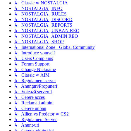
↳ Classic ➪ NOSTALGIA
↳ NOSTALGIA | INFO
↳ NOSTALGIA | RULES
↳ NOSTALGIA | DISCORD
↳ NOSTALGIA | REPORTS
↳ NOSTALGIA | UNBAN REQ
↳ NOSTALGIA | ADMIN REQ
↳ NOSTALGIA | SHOP
↳ International Zone - Global Community
↳ Introduce yourself
↳ Users Complains
↳ Forum Support
↳ Change Nickname
↳ Classic ➪ AIM
↳ Regulament server
↳ Anunțuri/Propuneri
↳ Votează serverul
↳ Cerere acces
↳ Reclamati admini
↳ Cerere unban
↳ Allien vs Predator ➪ CS2
↳ Regulament Server
↳ Anunt-uri
↳ Cerere admin/slot