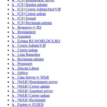
↳ [CS] Regulement Server
↳ [CS] Banlist admini
↳ [CS] Cerere Admin/Slot/VIP
↳ [CS] Cerere unban
↳ [CS] Donați
↳ [CS] Reclamati admini
↳ Respawn ➪ RS
↳ Regulament
↳ Anunturi
↳ Echipa RS.WORLDCS.RO
↳ Cerere Admin/VIP
↳ Cerere unban
↳ Lista Banurilor
↳ Reclamati admini
↳ Propuneri
↳ Discuti Libere
↳ Arhiva
↳ Clan Server ➪ WAR
↳ [WAR] Regulament server
↳ [WAR] Cerere admin
↳ [WAR] Anunțuri server
↳ [WAR] Cerere unban
↳ [WAR] Reclamații
↳ Furien ➪ FUIEN