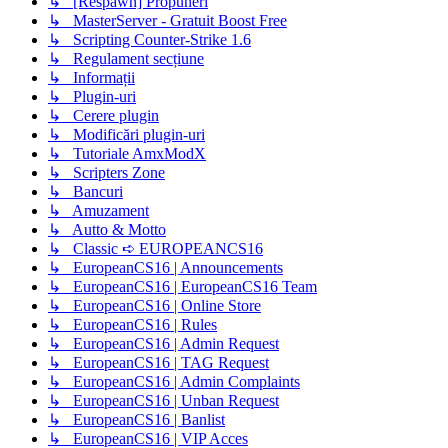
↳ [Respawn] Propuneri
↳ MasterServer - Gratuit Boost Free
↳ Scripting Counter-Strike 1.6
↳ Regulament secțiune
↳ Informații
↳ Plugin-uri
↳ Cerere plugin
↳ Modificări plugin-uri
↳ Tutoriale AmxModX
↳ Scripters Zone
↳ Bancuri
↳ Amuzament
↳ Autto & Motto
↳ Classic ➪ EUROPEANCS16
↳ EuropeanCS16 | Announcements
↳ EuropeanCS16 | EuropeanCS16 Team
↳ EuropeanCS16 | Online Store
↳ EuropeanCS16 | Rules
↳ EuropeanCS16 | Admin Request
↳ EuropeanCS16 | TAG Request
↳ EuropeanCS16 | Admin Complaints
↳ EuropeanCS16 | Unban Request
↳ EuropeanCS16 | Banlist
↳ EuropeanCS16 | VIP Acces