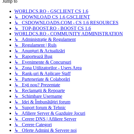
Jump to
WORLDCS.RO - GSCLIENT CS 1.6
↳ DOWNLOAD CS 1.6 GSCLIENT
↳ CSDOWNLOADS.COM - CS 1.6 RESOURCES
↳ TOP-BOOST.RO - BOOST CS 1.6
WORLDCS.RO - COMMUNITY ADMINISTRATION
↳ Administrație & Regulament
↳ Regulament | Ruls
↳ Anunțuri & Actualizări
↳ Raportează Bug
↳ Evenimente & Concursuri
↳ Zona Utilizatorilor - Users Area
↳ Rank-uri & Aplicare Staff
↳ Parteneriate & Colaborări
↳ Ești nou? Prezentate
↳ Reclamații & Repoarte
↳ Schimbare Username
↳ Idei & Îmbunătățiri forum
↳ Suport forum & Tehnic
↳ Afiliere Server & Gazduire Jocuri
↳ Cerere DNS | Afiliere Server
↳ Cerere Categori
↳ Oferte Admini & Servere noi