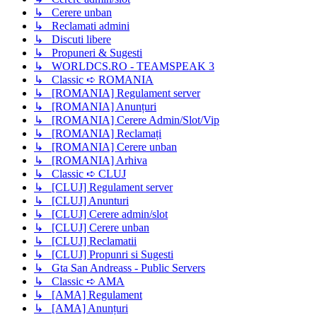
↳ Cerere unban
↳ Reclamati admini
↳ Discuti libere
↳ Propuneri & Sugesti
↳ WORLDCS.RO - TEAMSPEAK 3
↳ Classic ➪ ROMANIA
↳ [ROMANIA] Regulament server
↳ [ROMANIA] Anunțuri
↳ [ROMANIA] Cerere Admin/Slot/Vip
↳ [ROMANIA] Reclamați
↳ [ROMANIA] Cerere unban
↳ [ROMANIA] Arhiva
↳ Classic ➪ CLUJ
↳ [CLUJ] Regulament server
↳ [CLUJ] Anunturi
↳ [CLUJ] Cerere admin/slot
↳ [CLUJ] Cerere unban
↳ [CLUJ] Reclamatii
↳ [CLUJ] Propunri si Sugesti
↳ Gta San Andreass - Public Servers
↳ Classic ➪ AMA
↳ [AMA] Regulament
↳ [AMA] Anunțuri