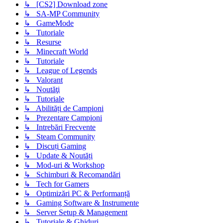
↳ [CS2] Download zone
↳ SA-MP Community
↳ GameMode
↳ Tutoriale
↳ Resurse
↳ Minecraft World
↳ Tutoriale
↳ League of Legends
↳ Valorant
↳ Noutăţi
↳ Tutoriale
↳ Abilități de Campioni
↳ Prezentare Campioni
↳ Intrebări Frecvente
↳ Steam Community
↳ Discuți Gaming
↳ Update & Noutăți
↳ Mod-uri & Workshop
↳ Schimburi & Recomandări
↳ Tech for Gamers
↳ Optimizări PC & Performanță
↳ Gaming Software & Instrumente
↳ Server Setup & Management
↳ Tutoriale & Ghiduri