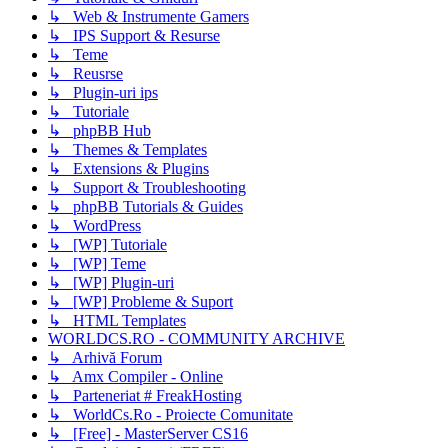
↳ Web & Instrumente Gamers
↳ IPS Support & Resurse
↳ Teme
↳ Reusrse
↳ Plugin-uri ips
↳ Tutoriale
↳ phpBB Hub
↳ Themes & Templates
↳ Extensions & Plugins
↳ Support & Troubleshooting
↳ phpBB Tutorials & Guides
↳ WordPress
↳ [WP] Tutoriale
↳ [WP] Teme
↳ [WP] Plugin-uri
↳ [WP] Probleme & Suport
↳ HTML Templates
WORLDCS.RO - COMMUNITY ARCHIVE
↳ Arhivă Forum
↳ Amx Compiler - Online
↳ Parteneriat # FreakHosting
↳ WorldCs.Ro - Proiecte Comunitate
↳ [Free] - MasterServer CS16