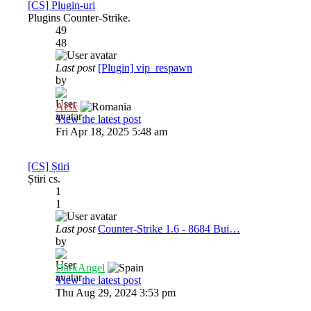
[CS] Plugin-uri
Plugins Counter-Strike.
49
48
Last post
[Plugin] vip_respawn
by
Al3x
View the latest post
Fri Apr 18, 2025 5:48 am
[CS] Știri
Știri cs.
1
1
Last post
Counter-Strike 1.6 - 8684 Bui…
by
DarkAngel
View the latest post
Thu Aug 29, 2024 3:53 pm