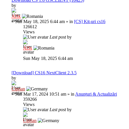
Download CS 1.6 GSCLIENT (10425)
by
Al3x
»
Sun May 18, 2025 6:44 am
» in
[CS] Kit-uri cs16
126612
Views
Last post
by
Al3x
Sun May 18, 2025 6:44 am
[Download] CS16 NextClient 2.3.5
by
Ciprian
»
Sun Mar 17, 2024 10:51 am
» in
Anunțuri & Actualizări
359266
Views
Last post
by
Ciprian