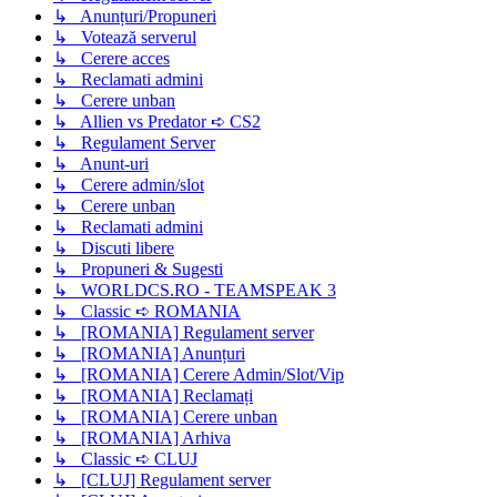
↳ Anunțuri/Propuneri
↳ Votează serverul
↳ Cerere acces
↳ Reclamati admini
↳ Cerere unban
↳ Allien vs Predator ➪ CS2
↳ Regulament Server
↳ Anunt-uri
↳ Cerere admin/slot
↳ Cerere unban
↳ Reclamati admini
↳ Discuti libere
↳ Propuneri & Sugesti
↳ WORLDCS.RO - TEAMSPEAK 3
↳ Classic ➪ ROMANIA
↳ [ROMANIA] Regulament server
↳ [ROMANIA] Anunțuri
↳ [ROMANIA] Cerere Admin/Slot/Vip
↳ [ROMANIA] Reclamați
↳ [ROMANIA] Cerere unban
↳ [ROMANIA] Arhiva
↳ Classic ➪ CLUJ
↳ [CLUJ] Regulament server