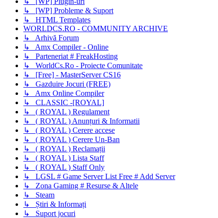
↳ [WP] Plugin-uri
↳ [WP] Probleme & Suport
↳ HTML Templates
WORLDCS.RO - COMMUNITY ARCHIVE
↳ Arhivă Forum
↳ Amx Compiler - Online
↳ Parteneriat # FreakHosting
↳ WorldCs.Ro - Proiecte Comunitate
↳ [Free] - MasterServer CS16
↳ Gazduire Jocuri (FREE)
↳ Amx Online Compiler
↳ CLASSIC -[ROYAL]
↳ ( ROYAL ) Regulament
↳ ( ROYAL ) Anunțuri & Informatii
↳ ( ROYAL ) Cerere accese
↳ ( ROYAL ) Cerere Un-Ban
↳ ( ROYAL ) Reclamații
↳ ( ROYAL ) Lista Staff
↳ ( ROYAL ) Staff Only
↳ LGSL # Game Server List Free # Add Server
↳ Zona Gaming # Resurse & Altele
↳ Steam
↳ Știri & Informați
↳ Suport jocuri