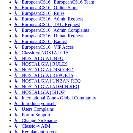
↳ EuropeanCS16 | EuropeanCS16 Team
↳ EuropeanCS16 | Online Store
↳ EuropeanCS16 | Rules
↳ EuropeanCS16 | Admin Request
↳ EuropeanCS16 | TAG Request
↳ EuropeanCS16 | Admin Complaints
↳ EuropeanCS16 | Unban Request
↳ EuropeanCS16 | Banlist
↳ EuropeanCS16 | VIP Acces
↳ Classic ➪ NOSTALGIA
↳ NOSTALGIA | INFO
↳ NOSTALGIA | RULES
↳ NOSTALGIA | DISCORD
↳ NOSTALGIA | REPORTS
↳ NOSTALGIA | UNBAN REQ
↳ NOSTALGIA | ADMIN REQ
↳ NOSTALGIA | SHOP
↳ International Zone - Global Community
↳ Introduce yourself
↳ Users Complains
↳ Forum Support
↳ Change Nickname
↳ Classic ➪ AIM
↳ Regulament server