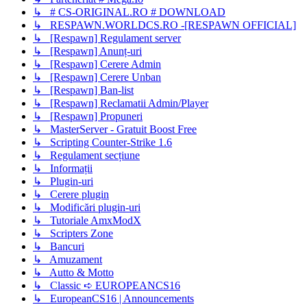
↳ # CS-ORIGINAL.RO # DOWNLOAD
↳ RESPAWN.WORLDCS.RO -[RESPAWN OFFICIAL]
↳ [Respawn] Regulament server
↳ [Respawn] Anunț-uri
↳ [Respawn] Cerere Admin
↳ [Respawn] Cerere Unban
↳ [Respawn] Ban-list
↳ [Respawn] Reclamatii Admin/Player
↳ [Respawn] Propuneri
↳ MasterServer - Gratuit Boost Free
↳ Scripting Counter-Strike 1.6
↳ Regulament secțiune
↳ Informații
↳ Plugin-uri
↳ Cerere plugin
↳ Modificări plugin-uri
↳ Tutoriale AmxModX
↳ Scripters Zone
↳ Bancuri
↳ Amuzament
↳ Autto & Motto
↳ Classic ➪ EUROPEANCS16
↳ EuropeanCS16 | Announcements