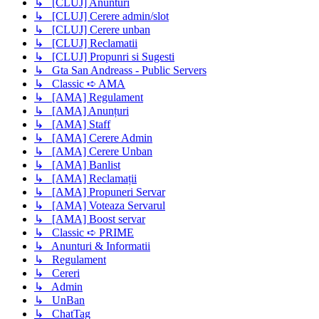
↳ [CLUJ] Anunturi
↳ [CLUJ] Cerere admin/slot
↳ [CLUJ] Cerere unban
↳ [CLUJ] Reclamatii
↳ [CLUJ] Propunri si Sugesti
↳ Gta San Andreass - Public Servers
↳ Classic ➪ AMA
↳ [AMA] Regulament
↳ [AMA] Anunțuri
↳ [AMA] Staff
↳ [AMA] Cerere Admin
↳ [AMA] Cerere Unban
↳ [AMA] Banlist
↳ [AMA] Reclamații
↳ [AMA] Propuneri Servar
↳ [AMA] Voteaza Servarul
↳ [AMA] Boost servar
↳ Classic ➪ PRIME
↳ Anunturi & Informatii
↳ Regulament
↳ Cereri
↳ Admin
↳ UnBan
↳ ChatTag