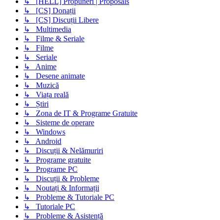
↳ [HELL] Propuneri | Proposals
↳ [CS] Donații
↳ [CS] Discuții Libere
↳ Multimedia
↳ Filme & Seriale
↳ Filme
↳ Seriale
↳ Anime
↳ Desene animate
↳ Muzică
↳ Viața reală
↳ Știri
↳ Zona de IT & Programe Gratuite
↳ Sisteme de operare
↳ Windows
↳ Android
↳ Discuții & Nelămuriri
↳ Programe gratuite
↳ Programe PC
↳ Discuții & Probleme
↳ Noutați & Informații
↳ Probleme & Tutoriale PC
↳ Tutoriale PC
↳ Probleme & Asistență