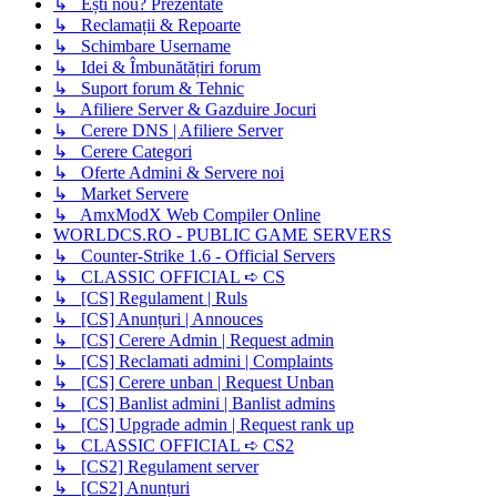
↳ Ești nou? Prezentate
↳ Reclamații & Repoarte
↳ Schimbare Username
↳ Idei & Îmbunătățiri forum
↳ Suport forum & Tehnic
↳ Afiliere Server & Gazduire Jocuri
↳ Cerere DNS | Afiliere Server
↳ Cerere Categori
↳ Oferte Admini & Servere noi
↳ Market Servere
↳ AmxModX Web Compiler Online
WORLDCS.RO - PUBLIC GAME SERVERS
↳ Counter-Strike 1.6 - Official Servers
↳ CLASSIC OFFICIAL ➪ CS
↳ [CS] Regulament | Ruls
↳ [CS] Anunțuri | Annouces
↳ [CS] Cerere Admin | Request admin
↳ [CS] Reclamati admini | Complaints
↳ [CS] Cerere unban | Request Unban
↳ [CS] Banlist admini | Banlist admins
↳ [CS] Upgrade admin | Request rank up
↳ CLASSIC OFFICIAL ➪ CS2
↳ [CS2] Regulament server
↳ [CS2] Anunțuri