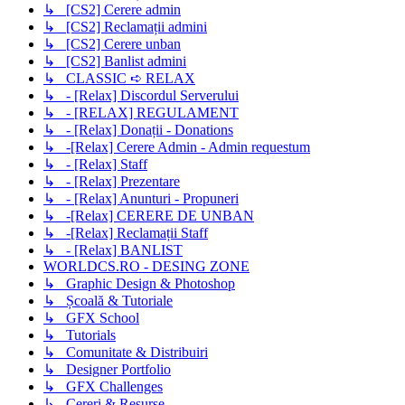
↳ [CS2] Cerere admin
↳ [CS2] Reclamații admini
↳ [CS2] Cerere unban
↳ [CS2] Banlist admini
↳ CLASSIC ➪ RELAX
↳ - [Relax] Discordul Serverului
↳ - [RELAX] REGULAMENT
↳ - [Relax] Donații - Donations
↳ -[Relax] Cerere Admin - Admin requestum
↳ - [Relax] Staff
↳ - [Relax] Prezentare
↳ - [Relax] Anunturi - Propuneri
↳ -[Relax] CERERE DE UNBAN
↳ -[Relax] Reclamații Staff
↳ - [Relax] BANLIST
WORLDCS.RO - DESING ZONE
↳ Graphic Design & Photoshop
↳ Școală & Tutoriale
↳ GFX School
↳ Tutorials
↳ Comunitate & Distribuiri
↳ Designer Portfolio
↳ GFX Challenges
↳ Cereri & Resurse