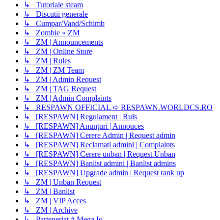
↳ Tutoriale steam
↳ Discutii generale
↳ Cumpar/Vand/Schimb
↳ Zombie » ZM
↳ ZM | Announcements
↳ ZM | Online Store
↳ ZM | Rules
↳ ZM | ZM Team
↳ ZM | Admin Request
↳ ZM | TAG Request
↳ ZM | Admin Complaints
↳ RESPAWN OFFICIAL ➪ RESPAWN.WORLDCS.RO
↳ [RESPAWN] Regulament | Ruls
↳ [RESPAWN] Anunțuri | Annouces
↳ [RESPAWN] Cerere Admin | Request admin
↳ [RESPAWN] Reclamati admini | Complaints
↳ [RESPAWN] Cerere unban | Request Unban
↳ [RESPAWN] Banlist admini | Banlist admins
↳ [RESPAWN] Upgrade admin | Request rank up
↳ ZM | Unban Request
↳ ZM | Banlist
↳ ZM | VIP Acces
↳ ZM | Archive
↳ Parteneriat # Mega.Io