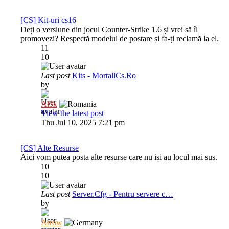
[CS] Kit-uri cs16
Deți o versiune din jocul Counter-Strike 1.6 și vrei să îl
promovezi? Respectă modelul de postare și fa-ți reclamă la el.
11
10
Last post
Kits - MortallCs.Ro
by
Al3x
View the latest post
Thu Jul 10, 2025 7:21 pm
[CS] Alte Resurse
Aici vom putea posta alte resurse care nu iși au locul mai sus.
10
10
Last post
Server.Cfg - Pentru servere c…
by
Arrow