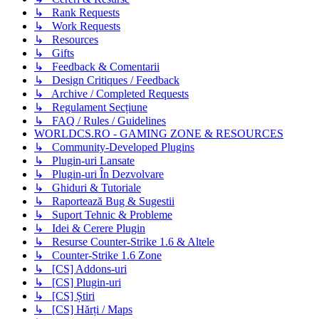
↳ Rank Requests
↳ Work Requests
↳ Resources
↳ Gifts
↳ Feedback & Comentarii
↳ Design Critiques / Feedback
↳ Archive / Completed Requests
↳ Regulament Secțiune
↳ FAQ / Rules / Guidelines
WORLDCS.RO - GAMING ZONE & RESOURCES
↳ Community-Developed Plugins
↳ Plugin-uri Lansate
↳ Plugin-uri În Dezvolvare
↳ Ghiduri & Tutoriale
↳ Raportează Bug & Sugestii
↳ Suport Tehnic & Probleme
↳ Idei & Cerere Plugin
↳ Resurse Counter-Strike 1.6 & Altele
↳ Counter-Strike 1.6 Zone
↳ [CS] Addons-uri
↳ [CS] Plugin-uri
↳ [CS] Știri
↳ [CS] Hărți / Maps