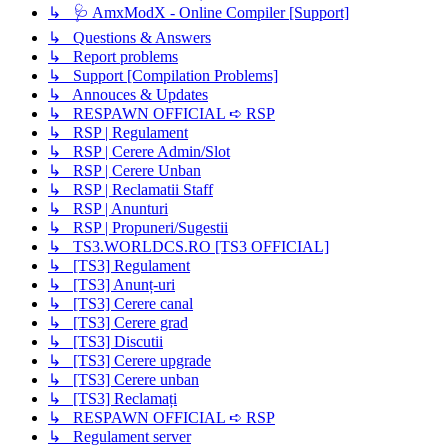
↳ 🩺 AmxModX - Online Compiler [Support]
↳ Questions & Answers
↳ Report problems
↳ Support [Compilation Problems]
↳ Annouces & Updates
↳ RESPAWN OFFICIAL ➪ RSP
↳ RSP | Regulament
↳ RSP | Cerere Admin/Slot
↳ RSP | Cerere Unban
↳ RSP | Reclamatii Staff
↳ RSP | Anunturi
↳ RSP | Propuneri/Sugestii
↳ TS3.WORLDCS.RO [TS3 OFFICIAL]
↳ [TS3] Regulament
↳ [TS3] Anunț-uri
↳ [TS3] Cerere canal
↳ [TS3] Cerere grad
↳ [TS3] Discutii
↳ [TS3] Cerere upgrade
↳ [TS3] Cerere unban
↳ [TS3] Reclamați
↳ RESPAWN OFFICIAL ➪ RSP
↳ Regulament server