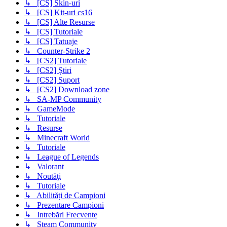
↳ [CS] Skin-uri
↳ [CS] Kit-uri cs16
↳ [CS] Alte Resurse
↳ [CS] Tutoriale
↳ [CS] Tatuaje
↳ Counter-Strike 2
↳ [CS2] Tutoriale
↳ [CS2] Știri
↳ [CS2] Suport
↳ [CS2] Download zone
↳ SA-MP Community
↳ GameMode
↳ Tutoriale
↳ Resurse
↳ Minecraft World
↳ Tutoriale
↳ League of Legends
↳ Valorant
↳ Noutăţi
↳ Tutoriale
↳ Abilități de Campioni
↳ Prezentare Campioni
↳ Intrebări Frecvente
↳ Steam Community