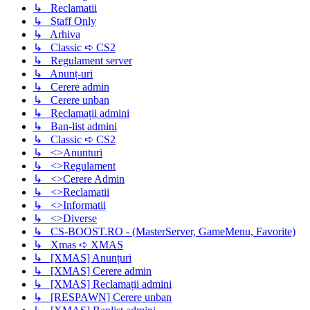
↳ Reclamatii
↳ Staff Only
↳ Arhiva
↳ Classic ➪ CS2
↳ Regulament server
↳ Anunț-uri
↳ Cerere admin
↳ Cerere unban
↳ Reclamații admini
↳ Ban-list admini
↳ Classic ➪ CS2
↳ <>Anunturi
↳ <>Regulament
↳ <>Cerere Admin
↳ <>Reclamatii
↳ <>Informatii
↳ <>Diverse
↳ CS-BOOST.RO - (MasterServer, GameMenu, Favorite)
↳ Xmas ➪ XMAS
↳ [XMAS] Anunțuri
↳ [XMAS] Cerere admin
↳ [XMAS] Reclamații admini
↳ [RESPAWN] Cerere unban