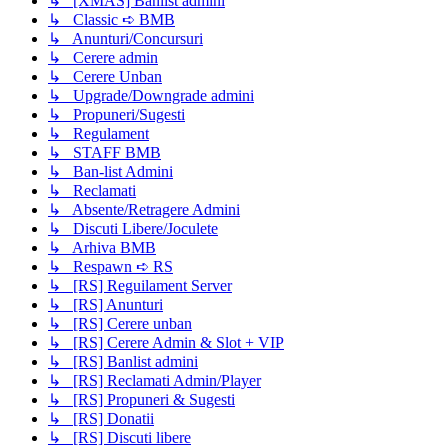
↳ [XMAS] Banlist admini
↳ Classic ➪ BMB
↳ Anunturi/Concursuri
↳ Cerere admin
↳ Cerere Unban
↳ Upgrade/Downgrade admini
↳ Propuneri/Sugesti
↳ Regulament
↳ STAFF BMB
↳ Ban-list Admini
↳ Reclamati
↳ Absente/Retragere Admini
↳ Discuti Libere/Joculete
↳ Arhiva BMB
↳ Respawn ➪ RS
↳ [RS] Reguilament Server
↳ [RS] Anunturi
↳ [RS] Cerere unban
↳ [RS] Cerere Admin & Slot + VIP
↳ [RS] Banlist admini
↳ [RS] Reclamati Admin/Player
↳ [RS] Propuneri & Sugesti
↳ [RS] Donatii
↳ [RS] Discuti libere