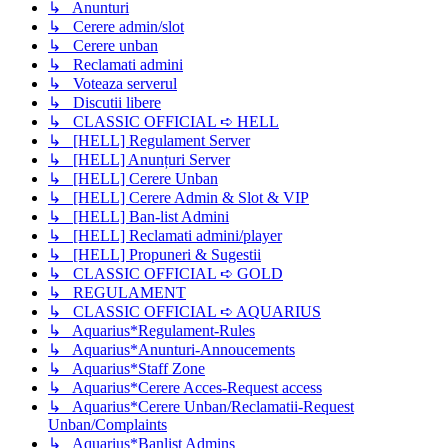
↳ Anunturi
↳ Cerere admin/slot
↳ Cerere unban
↳ Reclamati admini
↳ Voteaza serverul
↳ Discutii libere
↳ CLASSIC OFFICIAL ➪ HELL
↳ [HELL] Regulament Server
↳ [HELL] Anunțuri Server
↳ [HELL] Cerere Unban
↳ [HELL] Cerere Admin & Slot & VIP
↳ [HELL] Ban-list Admini
↳ [HELL] Reclamati admini/player
↳ [HELL] Propuneri & Sugestii
↳ CLASSIC OFFICIAL ➪ GOLD
↳ REGULAMENT
↳ CLASSIC OFFICIAL ➪ AQUARIUS
↳ Aquarius*Regulament-Rules
↳ Aquarius*Anunturi-Annoucements
↳ Aquarius*Staff Zone
↳ Aquarius*Cerere Acces-Request access
↳ Aquarius*Cerere Unban/Reclamatii-Request
Unban/Complaints
↳ Aquarius*Banlist Admins