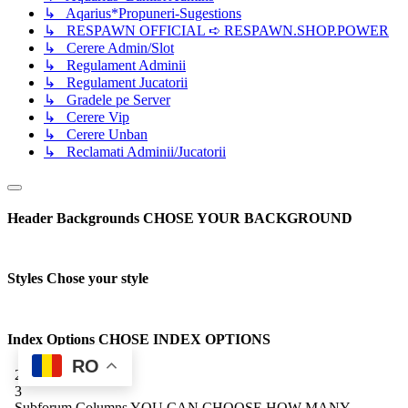
↳ Aqarius*Propuneri-Sugestions
↳ RESPAWN OFFICIAL ➪ RESPAWN.SHOP.POWER
↳ Cerere Admin/Slot
↳ Regulament Adminii
↳ Regulament Jucatorii
↳ Gradele pe Server
↳ Cerere Vip
↳ Cerere Unban
↳ Reclamati Adminii/Jucatorii
Header Backgrounds
CHOSE YOUR BACKGROUND
Styles
Chose your style
Index Options
CHOSE INDEX OPTIONS
RO
2
3
Subforum Columns
YOU CAN CHOOSE HOW MANY