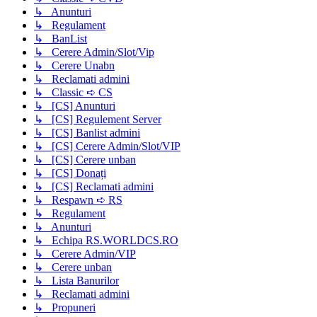
↳ Anunturi
↳ Regulament
↳ BanList
↳ Cerere Admin/Slot/Vip
↳ Cerere Unabn
↳ Reclamati admini
↳ Classic ➪ CS
↳ [CS] Anunturi
↳ [CS] Regulement Server
↳ [CS] Banlist admini
↳ [CS] Cerere Admin/Slot/VIP
↳ [CS] Cerere unban
↳ [CS] Donați
↳ [CS] Reclamati admini
↳ Respawn ➪ RS
↳ Regulament
↳ Anunturi
↳ Echipa RS.WORLDCS.RO
↳ Cerere Admin/VIP
↳ Cerere unban
↳ Lista Banurilor
↳ Reclamati admini
↳ Propuneri