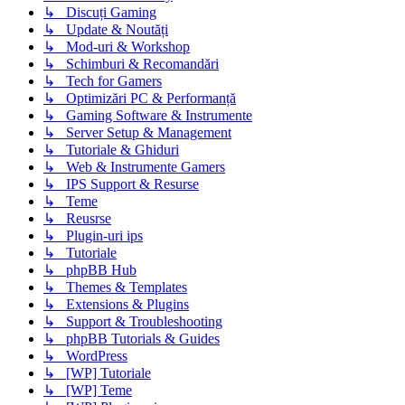
↳ Discuți Gaming
↳ Update & Noutăți
↳ Mod-uri & Workshop
↳ Schimburi & Recomandări
↳ Tech for Gamers
↳ Optimizări PC & Performanță
↳ Gaming Software & Instrumente
↳ Server Setup & Management
↳ Tutoriale & Ghiduri
↳ Web & Instrumente Gamers
↳ IPS Support & Resurse
↳ Teme
↳ Reusrse
↳ Plugin-uri ips
↳ Tutoriale
↳ phpBB Hub
↳ Themes & Templates
↳ Extensions & Plugins
↳ Support & Troubleshooting
↳ phpBB Tutorials & Guides
↳ WordPress
↳ [WP] Tutoriale
↳ [WP] Teme