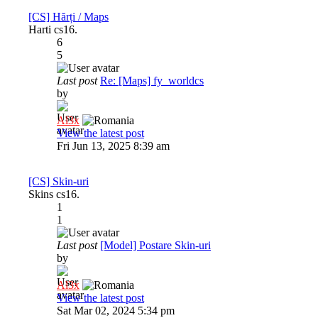
[CS] Hărți / Maps
Harti cs16.
6
5
Last post
Re: [Maps] fy_worldcs
by
Al3x
View the latest post
Fri Jun 13, 2025 8:39 am
[CS] Skin-uri
Skins cs16.
1
1
Last post
[Model] Postare Skin-uri
by
Al3x
View the latest post
Sat Mar 02, 2024 5:34 pm