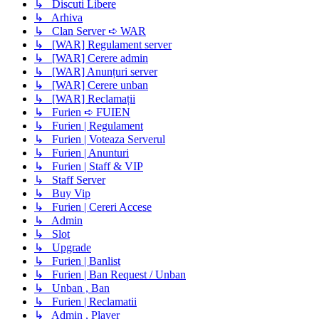
↳ Discuti Libere
↳ Arhiva
↳ Clan Server ➪ WAR
↳ [WAR] Regulament server
↳ [WAR] Cerere admin
↳ [WAR] Anunțuri server
↳ [WAR] Cerere unban
↳ [WAR] Reclamații
↳ Furien ➪ FUIEN
↳ Furien | Regulament
↳ Furien | Voteaza Serverul
↳ Furien | Anunturi
↳ Furien | Staff & VIP
↳ Staff Server
↳ Buy Vip
↳ Furien | Cereri Accese
↳ Admin
↳ Slot
↳ Upgrade
↳ Furien | Banlist
↳ Furien | Ban Request / Unban
↳ Unban , Ban
↳ Furien | Reclamatii
↳ Admin , Player