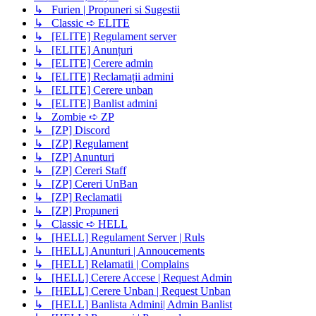
↳ Furien | Propuneri si Sugestii
↳ Classic ➪ ELITE
↳ [ELITE] Regulament server
↳ [ELITE] Anunțuri
↳ [ELITE] Cerere admin
↳ [ELITE] Reclamații admini
↳ [ELITE] Cerere unban
↳ [ELITE] Banlist admini
↳ Zombie ➪ ZP
↳ [ZP] Discord
↳ [ZP] Regulament
↳ [ZP] Anunturi
↳ [ZP] Cereri Staff
↳ [ZP] Cereri UnBan
↳ [ZP] Reclamatii
↳ [ZP] Propuneri
↳ Classic ➪ HELL
↳ [HELL] Regulament Server | Ruls
↳ [HELL] Anunturi | Annoucements
↳ [HELL] Relamatii | Complains
↳ [HELL] Cerere Accese | Request Admin
↳ [HELL] Cerere Unban | Request Unban
↳ [HELL] Banlista Admini| Admin Banlist