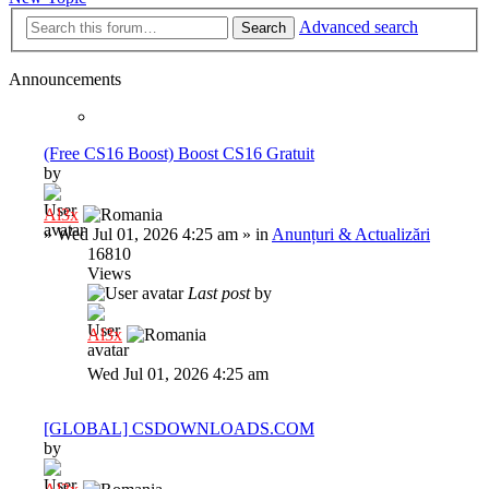
Advanced search
Search
Announcements
(Free CS16 Boost) Boost CS16 Gratuit
by
Al3x
»
Wed Jul 01, 2026 4:25 am
» in
Anunțuri & Actualizări
16810
Views
Last post
by
Al3x
Wed Jul 01, 2026 4:25 am
[GLOBAL] CSDOWNLOADS.COM
by