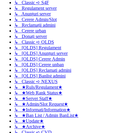
↳ Classic ➪ S4F
↳ Regulament server
↳ Anunțuri server
↳ Cerere Admin/Slot
↳ Reclamații admini
↳ Cerere urban
↳ Donați server
↳ Classic ➪ OLDS
↳ [OLDS] Regulament
↳ [OLDS] Anunțuri server
↳ [OLDS] Cerere Admin
↳ [OLDS] Cerere unban
↳ [OLDS] Reclamati admini
↳ [OLDS] Banlist admini
↳ Classic ➪ NEXUS
↳ ★Ruls/Regulament★
↳ ★Web Rank Status★
↳ ★Server Staff★
↳ ★Admin/Slot Request★
↳ ★Informati/Information★
↳ ★Ban List / Admin BanList★
↳ ★Update★
↳ ★Archive★
↳ Classic ➪ CVD