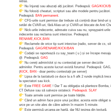
retras.
Nu înjurați sau abuzați alți jucători. Pedeapsă:
GAG/KICK/
Nu folosiți cheaturi, scripturi sau alte modele pentru jucători.
Pedeapsă:
BAN permanent
.
CFG-urile sunt permise dar trebuie să conțină doar bind-uri ș
setări de CVAR-uri, fără Alias-uri și CVAR-uri blocate de Anti Ch
Nick-urile indecente, adresate cuiva sau nu, spraypaint-urile
indecente sau reclama sunt interzise. Pedeapsă:
RENAME,KICK,BAN
Reclamele de orice tip sunt interzise (radio, server de cs, sit
Pedeapsă:
GAG/RENAME/KICK/BAN
Codații se raportează cu say_team ( u ) și se începe mesaju
@. Pedeapsă:
GAG
Nu cereți admin/slot și nu contestați pe server deciziile
adminilor. Pentru aceste lucruri există forumul. Pedeapsă: GAG
(
KICK, BAN
- doar pentru contestații pe server)
Lipsa de la tastatură ce duce la a fi afk 2 runde implică trec
la spectatori sau kick.
Este
FREE GAME
! Dar T au obligația să planteze Bomba, 
CT Defuse sau să salveze ostatecii.
Pedeapsă: SLAY
Toate armele sunt permise pe toate hărțile.
Când un admin face poze unui jucător, acesta este obligat s
urce pe un site ales de către admin în maxim 5 minute.
Este permisă urcarea pe hartă, dar NU ieșirea din textură.