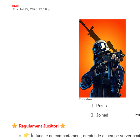
Al3x
Tue Jul 15, 2025 12:19 pm
P
o
s
t
Founders
Posts
Fr
Joined
Regulament Jucători
În funcție de comportament, dreptul de a juca pe server poat