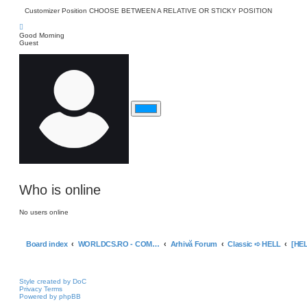
Customizer Position
CHOOSE BETWEEN A RELATIVE OR STICKY POSITION
Good Morning
Guest
Who is online
No users online
Board index
WORLDCS.RO - COMMUNITY ARCHIVE
Arhivă Forum
Classic ➪ HELL
Style created by DoC
Privacy
Terms
Powered by phpBB