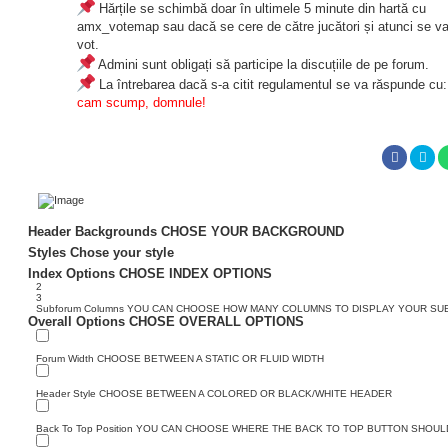
Hărțile se schimbă doar în ultimele 5 minute din hartă cu
amx_votemap sau dacă se cere de către jucători și atunci se v
vot.
Admini sunt obligați să participe la discuțiile de pe forum.
La întrebarea dacă s-a citit regulamentul se va răspunde cu
cam scump, domnule!
Header Backgrounds
CHOSE YOUR BACKGROUND
Styles
Chose your style
Index Options
CHOSE INDEX OPTIONS
2
3
Subforum Columns
YOU CAN CHOOSE HOW MANY COLUMNS TO DISPLAY YOUR S
Overall Options
CHOSE OVERALL OPTIONS
Forum Width
CHOOSE BETWEEN A STATIC OR FLUID WIDTH
Header Style
CHOOSE BETWEEN A COLORED OR BLACK/WHITE HEADER
Back To Top Position
YOU CAN CHOOSE WHERE THE BACK TO TOP BUTTON SHOULD