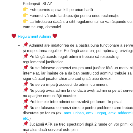
Pedeapsă: SLAY
Este permis spawn kill pe orice hartă.
Forumul vă este la dispoziție pentru orice reclamație.
La întrebarea dacă s-a citit regulamentul se va răspunde cu
cam scump, domnule!
Regulament Admini
Adminul are îndatorirea de a păstra buna funcționare a serve
și respectarea regulilor. Pe lângă acestea, pot apărea și privilegi
Pe lăngă aceste reguli adminii trebuie să respecte și
regulamentul jucătorilor.
Nu se folosesc comenzi asupra unui jucător fără un motiv b
întemeiat, iar înainte de a da ban pentru cod adminul trebuie să 
sigur că acel jucator chiar are cod și să aibe dovezi.
Nu se va împarți accesul de admin cu nimeni.
Nu puteți avea admin la noi dacă aveți admin și pe alt serve
nu aparține comunității noastre.
Problemele între admini se rezolvă pe forum, în privat.
Nu se folosesc comenzi directe pentru probleme care trebui
discutate pe forum (ex.
amx_unban, amx_ungag, amx_addadmi
etc
.)
Jucătorii AFK se trec spectatori după 2 runde ori vor primi ki
mai ales dacă serverul este plin.