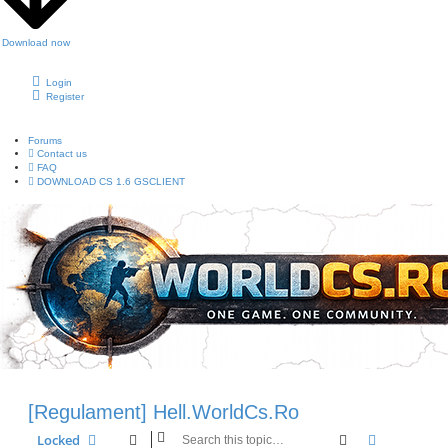
Download now
Login
Register
Forums
Contact us
FAQ
DOWNLOAD CS 1.6 GSCLIENT
[Regulament] Hell.WorldCs.Ro
Search
Advanced 
Locked