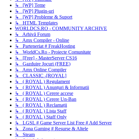
↳ [WP] Teme
↳ [WP] Plugin-uri
↳ [WP] Probleme & Suport
↳ HTML Templates
WORLDCS.RO - COMMUNITY ARCHIVE
↳ Arhivă Forum
↳ Amx Compiler - Online
↳ Parteneriat # FreakHosting
↳ WorldCs.Ro - Proiecte Comunitate
↳ [Free] - MasterServer CS16
↳ Gazduire Jocuri (FREE)
↳ Amx Online Compiler
↳ CLASSIC -[ROYAL]
↳ ( ROYAL ) Regulament
↳ ( ROYAL ) Anunțuri & Informatii
↳ ( ROYAL ) Cerere accese
↳ ( ROYAL ) Cerere Un-Ban
↳ ( ROYAL ) Reclamații
↳ ( ROYAL ) Lista Staff
↳ ( ROYAL ) Staff Only
↳ LGSL # Game Server List Free # Add Server
↳ Zona Gaming # Resurse & Altele
↳ Steam