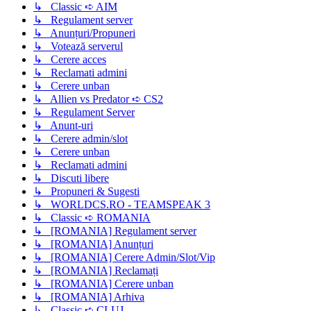
↳ Classic ➪ AIM
↳ Regulament server
↳ Anunțuri/Propuneri
↳ Votează serverul
↳ Cerere acces
↳ Reclamati admini
↳ Cerere unban
↳ Allien vs Predator ➪ CS2
↳ Regulament Server
↳ Anunt-uri
↳ Cerere admin/slot
↳ Cerere unban
↳ Reclamati admini
↳ Discuti libere
↳ Propuneri & Sugesti
↳ WORLDCS.RO - TEAMSPEAK 3
↳ Classic ➪ ROMANIA
↳ [ROMANIA] Regulament server
↳ [ROMANIA] Anunțuri
↳ [ROMANIA] Cerere Admin/Slot/Vip
↳ [ROMANIA] Reclamați
↳ [ROMANIA] Cerere unban
↳ [ROMANIA] Arhiva
↳ Classic ➪ CLUJ