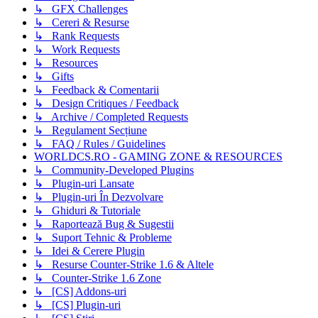
↳ GFX Challenges
↳ Cereri & Resurse
↳ Rank Requests
↳ Work Requests
↳ Resources
↳ Gifts
↳ Feedback & Comentarii
↳ Design Critiques / Feedback
↳ Archive / Completed Requests
↳ Regulament Secțiune
↳ FAQ / Rules / Guidelines
WORLDCS.RO - GAMING ZONE & RESOURCES
↳ Community-Developed Plugins
↳ Plugin-uri Lansate
↳ Plugin-uri În Dezvolvare
↳ Ghiduri & Tutoriale
↳ Raportează Bug & Sugestii
↳ Suport Tehnic & Probleme
↳ Idei & Cerere Plugin
↳ Resurse Counter-Strike 1.6 & Altele
↳ Counter-Strike 1.6 Zone
↳ [CS] Addons-uri
↳ [CS] Plugin-uri