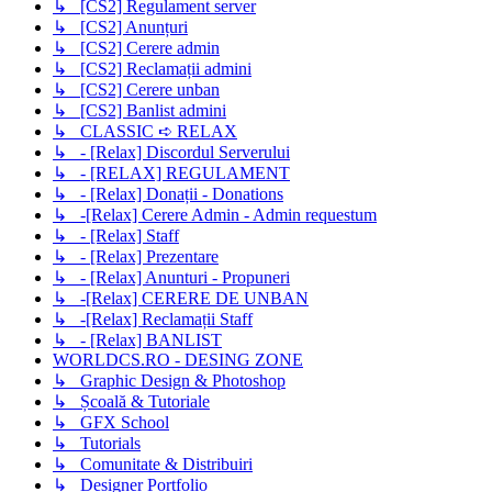
↳ [CS2] Regulament server
↳ [CS2] Anunțuri
↳ [CS2] Cerere admin
↳ [CS2] Reclamații admini
↳ [CS2] Cerere unban
↳ [CS2] Banlist admini
↳ CLASSIC ➪ RELAX
↳ - [Relax] Discordul Serverului
↳ - [RELAX] REGULAMENT
↳ - [Relax] Donații - Donations
↳ -[Relax] Cerere Admin - Admin requestum
↳ - [Relax] Staff
↳ - [Relax] Prezentare
↳ - [Relax] Anunturi - Propuneri
↳ -[Relax] CERERE DE UNBAN
↳ -[Relax] Reclamații Staff
↳ - [Relax] BANLIST
WORLDCS.RO - DESING ZONE
↳ Graphic Design & Photoshop
↳ Școală & Tutoriale
↳ GFX School
↳ Tutorials
↳ Comunitate & Distribuiri
↳ Designer Portfolio