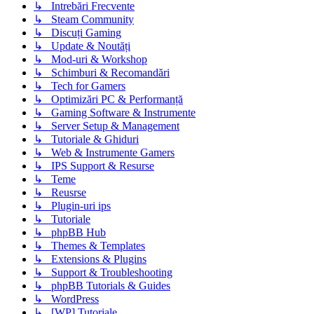
↳ Intrebări Frecvente
↳ Steam Community
↳ Discuți Gaming
↳ Update & Noutăți
↳ Mod-uri & Workshop
↳ Schimburi & Recomandări
↳ Tech for Gamers
↳ Optimizări PC & Performanță
↳ Gaming Software & Instrumente
↳ Server Setup & Management
↳ Tutoriale & Ghiduri
↳ Web & Instrumente Gamers
↳ IPS Support & Resurse
↳ Teme
↳ Reusrse
↳ Plugin-uri ips
↳ Tutoriale
↳ phpBB Hub
↳ Themes & Templates
↳ Extensions & Plugins
↳ Support & Troubleshooting
↳ phpBB Tutorials & Guides
↳ WordPress
↳ [WP] Tutoriale