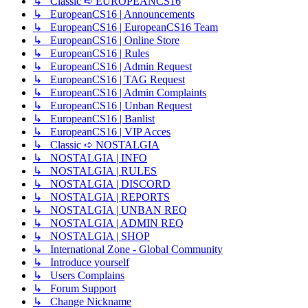
↳ Classic ➪ EUROPEANCS16
↳ EuropeanCS16 | Announcements
↳ EuropeanCS16 | EuropeanCS16 Team
↳ EuropeanCS16 | Online Store
↳ EuropeanCS16 | Rules
↳ EuropeanCS16 | Admin Request
↳ EuropeanCS16 | TAG Request
↳ EuropeanCS16 | Admin Complaints
↳ EuropeanCS16 | Unban Request
↳ EuropeanCS16 | Banlist
↳ EuropeanCS16 | VIP Acces
↳ Classic ➪ NOSTALGIA
↳ NOSTALGIA | INFO
↳ NOSTALGIA | RULES
↳ NOSTALGIA | DISCORD
↳ NOSTALGIA | REPORTS
↳ NOSTALGIA | UNBAN REQ
↳ NOSTALGIA | ADMIN REQ
↳ NOSTALGIA | SHOP
↳ International Zone - Global Community
↳ Introduce yourself
↳ Users Complains
↳ Forum Support
↳ Change Nickname