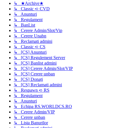
↳ ★Archive★
↳ Classic ➪ CVD
↳ Anunturi
↳ Regulament
↳ BanList
↳ Cerere Admin/Slot/Vip
↳ Cerere Unabn
↳ Reclamati admini
↳ Classic ➪ CS
↳ [CS] Anunturi
↳ [CS] Regulement Server
↳ [CS] Banlist admini
↳ [CS] Cerere Admin/Slot/VIP
↳ [CS] Cerere unban
↳ [CS] Donați
↳ [CS] Reclamati admini
↳ Respawn ➪ RS
↳ Regulament
↳ Anunturi
↳ Echipa RS.WORLDCS.RO
↳ Cerere Admin/VIP
↳ Cerere unban
↳ Lista Banurilor