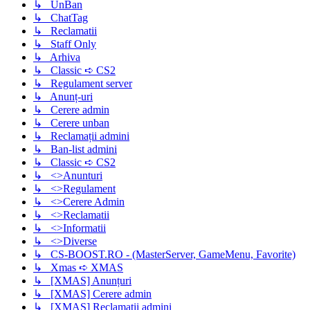
↳ UnBan
↳ ChatTag
↳ Reclamatii
↳ Staff Only
↳ Arhiva
↳ Classic ➪ CS2
↳ Regulament server
↳ Anunț-uri
↳ Cerere admin
↳ Cerere unban
↳ Reclamații admini
↳ Ban-list admini
↳ Classic ➪ CS2
↳ <>Anunturi
↳ <>Regulament
↳ <>Cerere Admin
↳ <>Reclamatii
↳ <>Informatii
↳ <>Diverse
↳ CS-BOOST.RO - (MasterServer, GameMenu, Favorite)
↳ Xmas ➪ XMAS
↳ [XMAS] Anunțuri
↳ [XMAS] Cerere admin
↳ [XMAS] Reclamații admini