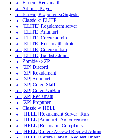
↳ Furien | Reclamatii
↳ Admin , Player
↳ Furien | Propuneri si Sugestii
↳ Classic ➪ ELITE
↳ [ELITE] Regulament server
↳ [ELITE] Anunțuri
↳ [ELITE] Cerere admin
↳ [ELITE] Reclamații admini
↳ [ELITE] Cerere unban
↳ [ELITE] Banlist admini
↳ Zombie ➪ ZP
↳ [ZP] Discord
↳ [ZP] Regulament
↳ [ZP] Anunturi
↳ [ZP] Cereri Staff
↳ [ZP] Cereri UnBan
↳ [ZP] Reclamatii
↳ [ZP] Propuneri
↳ Classic ➪ HELL
↳ [HELL] Regulament Server | Ruls
↳ [HELL] Anunturi | Annoucements
↳ [HELL] Relamatii | Complains
↳ [HELL] Cerere Accese | Request Admin
↳ [HELL] Cerere Unban | Request Unban