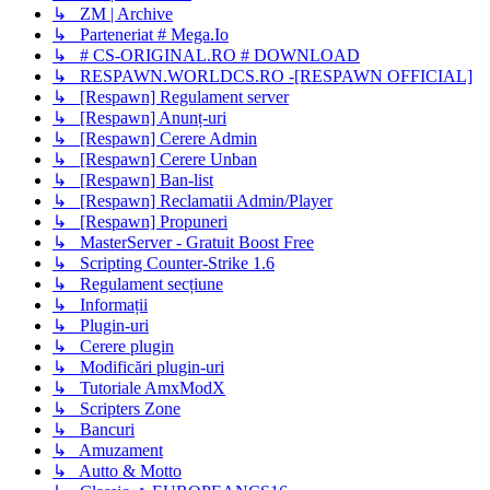
↳ ZM | Archive
↳ Parteneriat # Mega.Io
↳ # CS-ORIGINAL.RO # DOWNLOAD
↳ RESPAWN.WORLDCS.RO -[RESPAWN OFFICIAL]
↳ [Respawn] Regulament server
↳ [Respawn] Anunț-uri
↳ [Respawn] Cerere Admin
↳ [Respawn] Cerere Unban
↳ [Respawn] Ban-list
↳ [Respawn] Reclamatii Admin/Player
↳ [Respawn] Propuneri
↳ MasterServer - Gratuit Boost Free
↳ Scripting Counter-Strike 1.6
↳ Regulament secțiune
↳ Informații
↳ Plugin-uri
↳ Cerere plugin
↳ Modificări plugin-uri
↳ Tutoriale AmxModX
↳ Scripters Zone
↳ Bancuri
↳ Amuzament
↳ Autto & Motto