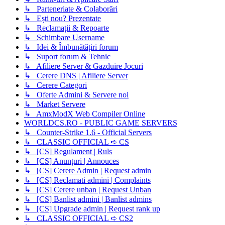
↳ Parteneriate & Colaborări
↳ Ești nou? Prezentate
↳ Reclamații & Repoarte
↳ Schimbare Username
↳ Idei & Îmbunătățiri forum
↳ Suport forum & Tehnic
↳ Afiliere Server & Gazduire Jocuri
↳ Cerere DNS | Afiliere Server
↳ Cerere Categori
↳ Oferte Admini & Servere noi
↳ Market Servere
↳ AmxModX Web Compiler Online
WORLDCS.RO - PUBLIC GAME SERVERS
↳ Counter-Strike 1.6 - Official Servers
↳ CLASSIC OFFICIAL ➪ CS
↳ [CS] Regulament | Ruls
↳ [CS] Anunțuri | Annouces
↳ [CS] Cerere Admin | Request admin
↳ [CS] Reclamati admini | Complaints
↳ [CS] Cerere unban | Request Unban
↳ [CS] Banlist admini | Banlist admins
↳ [CS] Upgrade admin | Request rank up
↳ CLASSIC OFFICIAL ➪ CS2