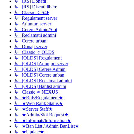
↳ [RS] Donatii
↳ [RS] Discuti libere
↳ Classic ➪ S4F
↳ Regulament server
↳ Anunțuri server
↳ Cerere Admin/Slot
↳ Reclamații admini
↳ Cerere urban
↳ Donați server
↳ Classic ➪ OLDS
↳ [OLDS] Regulament
↳ [OLDS] Anunțuri server
↳ [OLDS] Cerere Admin
↳ [OLDS] Cerere unban
↳ [OLDS] Reclamati admini
↳ [OLDS] Banlist admini
↳ Classic ➪ NEXUS
↳ ★Ruls/Regulament★
↳ ★Web Rank Status★
↳ ★Server Staff★
↳ ★Admin/Slot Request★
↳ ★Informati/Information★
↳ ★Ban List / Admin BanList★
↳ ★Update★