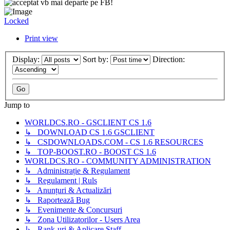
vb mai departe pe FB!
Locked
Print view
Display:
Sort by:
Direction:
Jump to
WORLDCS.RO - GSCLIENT CS 1.6
↳ DOWNLOAD CS 1.6 GSCLIENT
↳ CSDOWNLOADS.COM - CS 1.6 RESOURCES
↳ TOP-BOOST.RO - BOOST CS 1.6
WORLDCS.RO - COMMUNITY ADMINISTRATION
↳ Administrație & Regulament
↳ Regulament | Ruls
↳ Anunțuri & Actualizări
↳ Raportează Bug
↳ Evenimente & Concursuri
↳ Zona Utilizatorilor - Users Area
↳ Rank-uri & Aplicare Staff