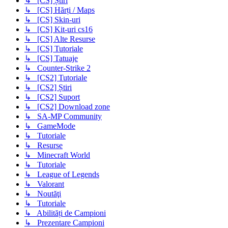
↳ [CS] Știri
↳ [CS] Hărți / Maps
↳ [CS] Skin-uri
↳ [CS] Kit-uri cs16
↳ [CS] Alte Resurse
↳ [CS] Tutoriale
↳ [CS] Tatuaje
↳ Counter-Strike 2
↳ [CS2] Tutoriale
↳ [CS2] Știri
↳ [CS2] Suport
↳ [CS2] Download zone
↳ SA-MP Community
↳ GameMode
↳ Tutoriale
↳ Resurse
↳ Minecraft World
↳ Tutoriale
↳ League of Legends
↳ Valorant
↳ Noutăţi
↳ Tutoriale
↳ Abilități de Campioni
↳ Prezentare Campioni