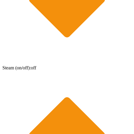
Steam (on/off):off