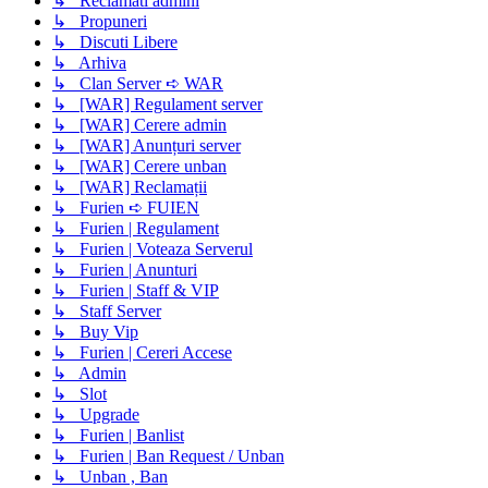
↳ Reclamati admini
↳ Propuneri
↳ Discuti Libere
↳ Arhiva
↳ Clan Server ➪ WAR
↳ [WAR] Regulament server
↳ [WAR] Cerere admin
↳ [WAR] Anunțuri server
↳ [WAR] Cerere unban
↳ [WAR] Reclamații
↳ Furien ➪ FUIEN
↳ Furien | Regulament
↳ Furien | Voteaza Serverul
↳ Furien | Anunturi
↳ Furien | Staff & VIP
↳ Staff Server
↳ Buy Vip
↳ Furien | Cereri Accese
↳ Admin
↳ Slot
↳ Upgrade
↳ Furien | Banlist
↳ Furien | Ban Request / Unban
↳ Unban , Ban