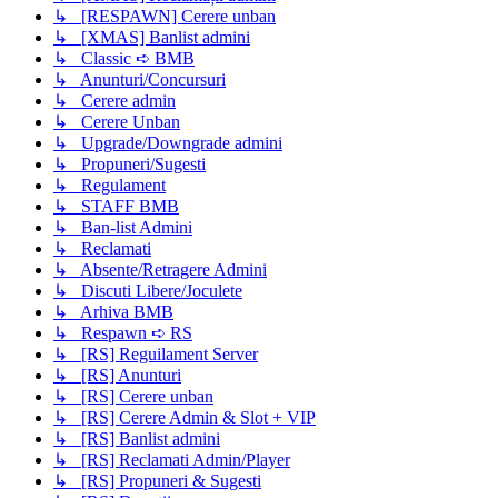
↳ [RESPAWN] Cerere unban
↳ [XMAS] Banlist admini
↳ Classic ➪ BMB
↳ Anunturi/Concursuri
↳ Cerere admin
↳ Cerere Unban
↳ Upgrade/Downgrade admini
↳ Propuneri/Sugesti
↳ Regulament
↳ STAFF BMB
↳ Ban-list Admini
↳ Reclamati
↳ Absente/Retragere Admini
↳ Discuti Libere/Joculete
↳ Arhiva BMB
↳ Respawn ➪ RS
↳ [RS] Reguilament Server
↳ [RS] Anunturi
↳ [RS] Cerere unban
↳ [RS] Cerere Admin & Slot + VIP
↳ [RS] Banlist admini
↳ [RS] Reclamati Admin/Player
↳ [RS] Propuneri & Sugesti