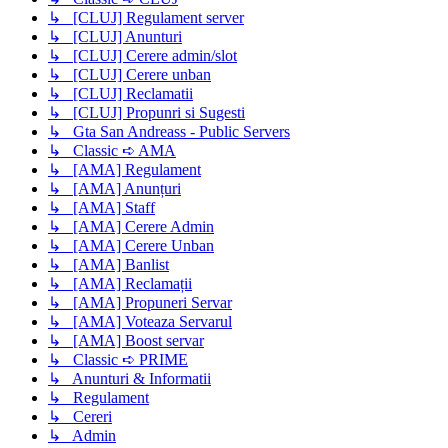
↳ [CLUJ] Regulament server
↳ [CLUJ] Anunturi
↳ [CLUJ] Cerere admin/slot
↳ [CLUJ] Cerere unban
↳ [CLUJ] Reclamatii
↳ [CLUJ] Propunri si Sugesti
↳ Gta San Andreass - Public Servers
↳ Classic ➪ AMA
↳ [AMA] Regulament
↳ [AMA] Anunțuri
↳ [AMA] Staff
↳ [AMA] Cerere Admin
↳ [AMA] Cerere Unban
↳ [AMA] Banlist
↳ [AMA] Reclamații
↳ [AMA] Propuneri Servar
↳ [AMA] Voteaza Servarul
↳ [AMA] Boost servar
↳ Classic ➪ PRIME
↳ Anunturi & Informatii
↳ Regulament
↳ Cereri
↳ Admin