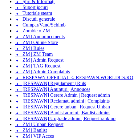
↳ Știri & Informați
↳ Suport jocuri
↳ Tutoriale steam
↳ Discutii generale
↳ Cumpar/Vand/Schimb
↳ Zombie » ZM
↳ ZM | Announcements
↳ ZM | Online Store
↳ ZM | Rules
↳ ZM | ZM Team
↳ ZM | Admin Request
↳ ZM | TAG Request
↳ ZM | Admin Complaints
↳ RESPAWN OFFICIAL ➪ RESPAWN.WORLDCS.RO
↳ [RESPAWN] Regulament | Ruls
↳ [RESPAWN] Anunțuri | Annouces
↳ [RESPAWN] Cerere Admin | Request admin
↳ [RESPAWN] Reclamati admini | Complaints
↳ [RESPAWN] Cerere unban | Request Unban
↳ [RESPAWN] Banlist admini | Banlist admins
↳ [RESPAWN] Upgrade admin | Request rank up
↳ ZM | Unban Request
↳ ZM | Banlist
↳ ZM | VIP Acces