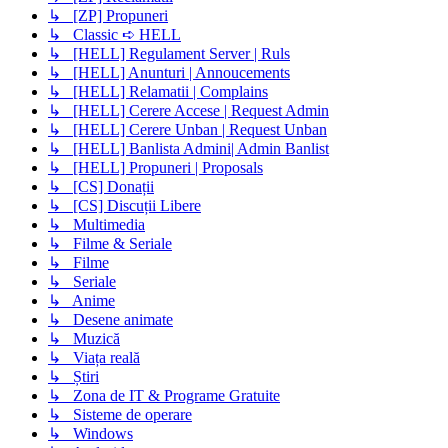
↳ [ZP] Propuneri
↳ Classic ➪ HELL
↳ [HELL] Regulament Server | Ruls
↳ [HELL] Anunturi | Annoucements
↳ [HELL] Relamatii | Complains
↳ [HELL] Cerere Accese | Request Admin
↳ [HELL] Cerere Unban | Request Unban
↳ [HELL] Banlista Admini| Admin Banlist
↳ [HELL] Propuneri | Proposals
↳ [CS] Donații
↳ [CS] Discuții Libere
↳ Multimedia
↳ Filme & Seriale
↳ Filme
↳ Seriale
↳ Anime
↳ Desene animate
↳ Muzică
↳ Viața reală
↳ Știri
↳ Zona de IT & Programe Gratuite
↳ Sisteme de operare
↳ Windows