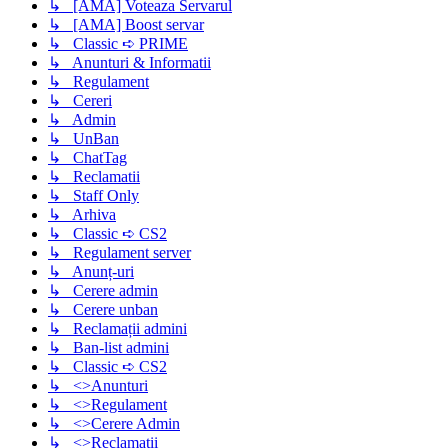
↳ [AMA] Voteaza Servarul
↳ [AMA] Boost servar
↳ Classic ➪ PRIME
↳ Anunturi & Informatii
↳ Regulament
↳ Cereri
↳ Admin
↳ UnBan
↳ ChatTag
↳ Reclamatii
↳ Staff Only
↳ Arhiva
↳ Classic ➪ CS2
↳ Regulament server
↳ Anunț-uri
↳ Cerere admin
↳ Cerere unban
↳ Reclamații admini
↳ Ban-list admini
↳ Classic ➪ CS2
↳ <>Anunturi
↳ <>Regulament
↳ <>Cerere Admin
↳ <>Reclamatii