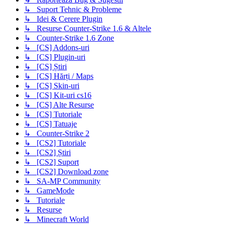
↳ Suport Tehnic & Probleme
↳ Idei & Cerere Plugin
↳ Resurse Counter-Strike 1.6 & Altele
↳ Counter-Strike 1.6 Zone
↳ [CS] Addons-uri
↳ [CS] Plugin-uri
↳ [CS] Știri
↳ [CS] Hărți / Maps
↳ [CS] Skin-uri
↳ [CS] Kit-uri cs16
↳ [CS] Alte Resurse
↳ [CS] Tutoriale
↳ [CS] Tatuaje
↳ Counter-Strike 2
↳ [CS2] Tutoriale
↳ [CS2] Știri
↳ [CS2] Suport
↳ [CS2] Download zone
↳ SA-MP Community
↳ GameMode
↳ Tutoriale
↳ Resurse
↳ Minecraft World