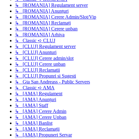
↳ [ROMANIA] Regulament server
↳ [ROMANIA] Anunțuri
↳ [ROMANIA] Cerere Admin/Slot/Vip
↳ [ROMANIA] Reclamați
↳ [ROMANIA] Cerere unban
↳ [ROMANIA] Arhiva
↳ Classic ➪ CLUJ
↳ [CLUJ] Regulament server
↳ [CLUJ] Anunturi
↳ [CLUJ] Cerere admin/slot
↳ [CLUJ] Cerere unban
↳ [CLUJ] Reclamatii
↳ [CLUJ] Propunri si Sugesti
↳ Gta San Andreass - Public Servers
↳ Classic ➪ AMA
↳ [AMA] Regulament
↳ [AMA] Anunțuri
↳ [AMA] Staff
↳ [AMA] Cerere Admin
↳ [AMA] Cerere Unban
↳ [AMA] Banlist
↳ [AMA] Reclamații
↳ [AMA] Propuneri Servar