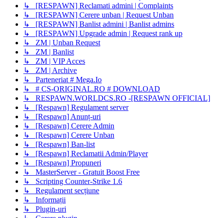
↳ [RESPAWN] Reclamati admini | Complaints
↳ [RESPAWN] Cerere unban | Request Unban
↳ [RESPAWN] Banlist admini | Banlist admins
↳ [RESPAWN] Upgrade admin | Request rank up
↳ ZM | Unban Request
↳ ZM | Banlist
↳ ZM | VIP Acces
↳ ZM | Archive
↳ Parteneriat # Mega.Io
↳ # CS-ORIGINAL.RO # DOWNLOAD
↳ RESPAWN.WORLDCS.RO -[RESPAWN OFFICIAL]
↳ [Respawn] Regulament server
↳ [Respawn] Anunț-uri
↳ [Respawn] Cerere Admin
↳ [Respawn] Cerere Unban
↳ [Respawn] Ban-list
↳ [Respawn] Reclamatii Admin/Player
↳ [Respawn] Propuneri
↳ MasterServer - Gratuit Boost Free
↳ Scripting Counter-Strike 1.6
↳ Regulament secțiune
↳ Informații
↳ Plugin-uri