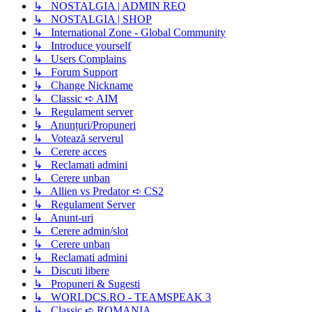
↳ NOSTALGIA | ADMIN REQ
↳ NOSTALGIA | SHOP
↳ International Zone - Global Community
↳ Introduce yourself
↳ Users Complains
↳ Forum Support
↳ Change Nickname
↳ Classic ➪ AIM
↳ Regulament server
↳ Anunțuri/Propuneri
↳ Votează serverul
↳ Cerere acces
↳ Reclamati admini
↳ Cerere unban
↳ Allien vs Predator ➪ CS2
↳ Regulament Server
↳ Anunt-uri
↳ Cerere admin/slot
↳ Cerere unban
↳ Reclamati admini
↳ Discuti libere
↳ Propuneri & Sugesti
↳ WORLDCS.RO - TEAMSPEAK 3
↳ Classic ➪ ROMANIA