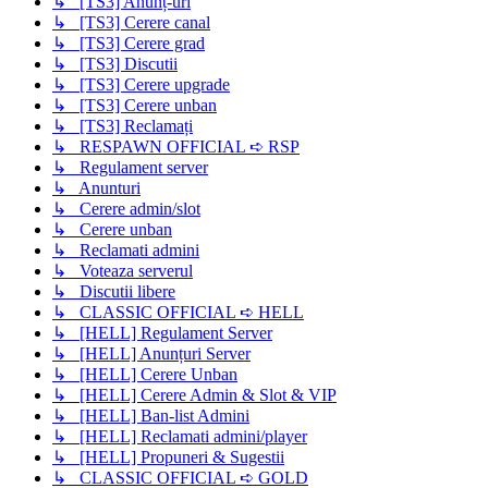
↳ [TS3] Anunț-uri
↳ [TS3] Cerere canal
↳ [TS3] Cerere grad
↳ [TS3] Discutii
↳ [TS3] Cerere upgrade
↳ [TS3] Cerere unban
↳ [TS3] Reclamați
↳ RESPAWN OFFICIAL ➪ RSP
↳ Regulament server
↳ Anunturi
↳ Cerere admin/slot
↳ Cerere unban
↳ Reclamati admini
↳ Voteaza serverul
↳ Discutii libere
↳ CLASSIC OFFICIAL ➪ HELL
↳ [HELL] Regulament Server
↳ [HELL] Anunțuri Server
↳ [HELL] Cerere Unban
↳ [HELL] Cerere Admin & Slot & VIP
↳ [HELL] Ban-list Admini
↳ [HELL] Reclamati admini/player
↳ [HELL] Propuneri & Sugestii
↳ CLASSIC OFFICIAL ➪ GOLD