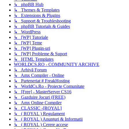
↳ phpBB Hub
↳ Themes & Templates
↳ Extensions & Plugins
↳ Support & Troubleshooting
↳ phpBB Tutorials & Guides
↳ WordPress
↳ [WP] Tutoriale
↳ [WP] Teme
↳ [WP] Plugin-uri
↳ [WP] Probleme & Suport
↳ HTML Templates
WORLDCS.RO - COMMUNITY ARCHIVE
↳ Arhivă Forum
↳ Amx Compiler - Online
↳ Parteneriat # FreakHosting
↳ WorldCs.Ro - Proiecte Comunitate
↳ [Free] - MasterServer CS16
↳ Gazduire Jocuri (FREE)
↳ Amx Online Compiler
↳ CLASSIC -[ROYAL]
↳ ( ROYAL ) Regulament
↳ ( ROYAL ) Anunțuri & Informatii
↳ ( ROYAL ) Cerere accese