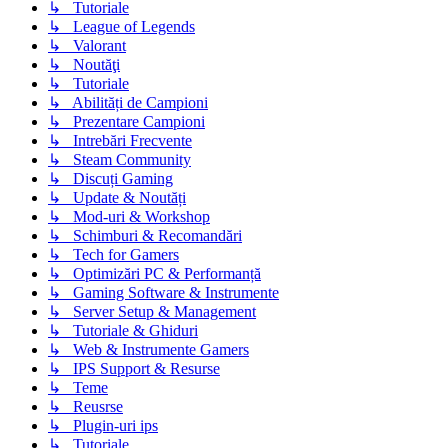
↳ Tutoriale
↳ League of Legends
↳ Valorant
↳ Noutăţi
↳ Tutoriale
↳ Abilități de Campioni
↳ Prezentare Campioni
↳ Intrebări Frecvente
↳ Steam Community
↳ Discuți Gaming
↳ Update & Noutăți
↳ Mod-uri & Workshop
↳ Schimburi & Recomandări
↳ Tech for Gamers
↳ Optimizări PC & Performanță
↳ Gaming Software & Instrumente
↳ Server Setup & Management
↳ Tutoriale & Ghiduri
↳ Web & Instrumente Gamers
↳ IPS Support & Resurse
↳ Teme
↳ Reusrse
↳ Plugin-uri ips
↳ Tutoriale