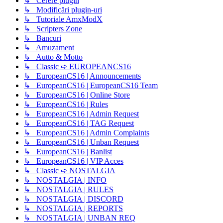
↳ Cerere plugin
↳ Modificări plugin-uri
↳ Tutoriale AmxModX
↳ Scripters Zone
↳ Bancuri
↳ Amuzament
↳ Autto & Motto
↳ Classic ➪ EUROPEANCS16
↳ EuropeanCS16 | Announcements
↳ EuropeanCS16 | EuropeanCS16 Team
↳ EuropeanCS16 | Online Store
↳ EuropeanCS16 | Rules
↳ EuropeanCS16 | Admin Request
↳ EuropeanCS16 | TAG Request
↳ EuropeanCS16 | Admin Complaints
↳ EuropeanCS16 | Unban Request
↳ EuropeanCS16 | Banlist
↳ EuropeanCS16 | VIP Acces
↳ Classic ➪ NOSTALGIA
↳ NOSTALGIA | INFO
↳ NOSTALGIA | RULES
↳ NOSTALGIA | DISCORD
↳ NOSTALGIA | REPORTS
↳ NOSTALGIA | UNBAN REQ