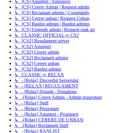
↳ [CS] Anunțuri | Annouces
↳ [CS] Cerere Admin | Request admin
↳ [CS] Reclamati admini | Complaints
↳ [CS] Cerere unban | Request Unban
↳ [CS] Banlist admini | Banlist admins
↳ [CS] Upgrade admin | Request rank up
↳ CLASSIC OFFICIAL ➪ CS2
↳ [CS2] Regulament server
↳ [CS2] Anunțuri
↳ [CS2] Cerere admin
↳ [CS2] Reclamații admini
↳ [CS2] Cerere unban
↳ [CS2] Banlist admini
↳ CLASSIC ➪ RELAX
↳ - [Relax] Discordul Serverului
↳ - [RELAX] REGULAMENT
↳ - [Relax] Donații - Donations
↳ -[Relax] Cerere Admin - Admin requestum
↳ - [Relax] Staff
↳ - [Relax] Prezentare
↳ - [Relax] Anunturi - Propuneri
↳ -[Relax] CERERE DE UNBAN
↳ -[Relax] Reclamații Staff
↳ - [Relax] BANLIST