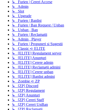
↳ Furien | Cereri Accese
↳ Admin
↳ Slot
↳ Upgrade
↳ Furien | Banlist
↳ Furien | Ban Request / Unban
↳ Unban , Ban
↳ Furien | Reclamatii
↳ Admin , Player
↳ Furien | Propuneri si Sugestii
↳ Classic ➪ ELITE
↳ [ELITE] Regulament server
↳ [ELITE] Anunțuri
↳ [ELITE] Cerere admin
↳ [ELITE] Reclamații admini
↳ [ELITE] Cerere unban
↳ [ELITE] Banlist admini
↳ Zombie ➪ ZP
↳ [ZP] Discord
↳ [ZP] Regulament
↳ [ZP] Anunturi
↳ [ZP] Cereri Staff
↳ [ZP] Cereri UnBan
↳ [ZP] Reclamatii