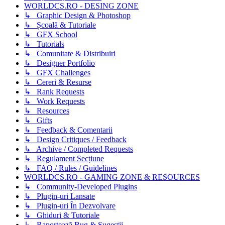
WORLDCS.RO - DESING ZONE
↳ Graphic Design & Photoshop
↳ Școală & Tutoriale
↳ GFX School
↳ Tutorials
↳ Comunitate & Distribuiri
↳ Designer Portfolio
↳ GFX Challenges
↳ Cereri & Resurse
↳ Rank Requests
↳ Work Requests
↳ Resources
↳ Gifts
↳ Feedback & Comentarii
↳ Design Critiques / Feedback
↳ Archive / Completed Requests
↳ Regulament Secțiune
↳ FAQ / Rules / Guidelines
WORLDCS.RO - GAMING ZONE & RESOURCES
↳ Community-Developed Plugins
↳ Plugin-uri Lansate
↳ Plugin-uri În Dezvolvare
↳ Ghiduri & Tutoriale
↳ Raportează Bug & Sugestii