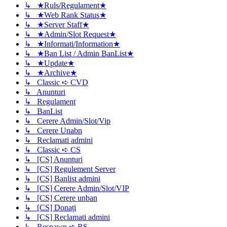
↳ ★Ruls/Regulament★
↳ ★Web Rank Status★
↳ ★Server Staff★
↳ ★Admin/Slot Request★
↳ ★Informati/Information★
↳ ★Ban List / Admin BanList★
↳ ★Update★
↳ ★Archive★
↳ Classic ➪ CVD
↳ Anunturi
↳ Regulament
↳ BanList
↳ Cerere Admin/Slot/Vip
↳ Cerere Unabn
↳ Reclamati admini
↳ Classic ➪ CS
↳ [CS] Anunturi
↳ [CS] Regulement Server
↳ [CS] Banlist admini
↳ [CS] Cerere Admin/Slot/VIP
↳ [CS] Cerere unban
↳ [CS] Donați
↳ [CS] Reclamati admini
↳ Respawn ➪ RS