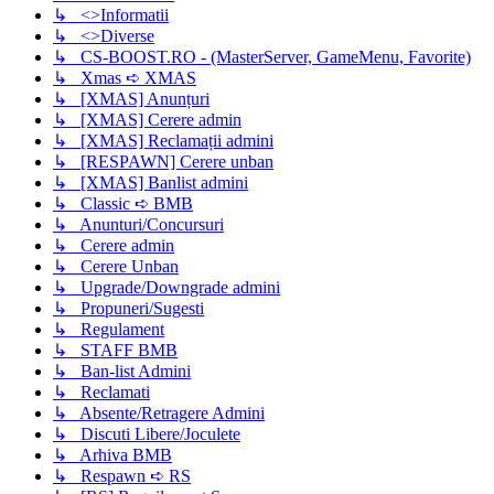
↳ <>Informatii
↳ <>Diverse
↳ CS-BOOST.RO - (MasterServer, GameMenu, Favorite)
↳ Xmas ➪ XMAS
↳ [XMAS] Anunțuri
↳ [XMAS] Cerere admin
↳ [XMAS] Reclamații admini
↳ [RESPAWN] Cerere unban
↳ [XMAS] Banlist admini
↳ Classic ➪ BMB
↳ Anunturi/Concursuri
↳ Cerere admin
↳ Cerere Unban
↳ Upgrade/Downgrade admini
↳ Propuneri/Sugesti
↳ Regulament
↳ STAFF BMB
↳ Ban-list Admini
↳ Reclamati
↳ Absente/Retragere Admini
↳ Discuti Libere/Joculete
↳ Arhiva BMB
↳ Respawn ➪ RS