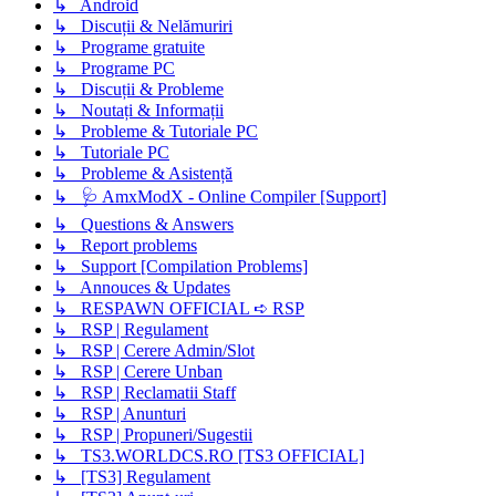
↳ Android
↳ Discuții & Nelămuriri
↳ Programe gratuite
↳ Programe PC
↳ Discuții & Probleme
↳ Noutați & Informații
↳ Probleme & Tutoriale PC
↳ Tutoriale PC
↳ Probleme & Asistență
↳ 🩺 AmxModX - Online Compiler [Support]
↳ Questions & Answers
↳ Report problems
↳ Support [Compilation Problems]
↳ Annouces & Updates
↳ RESPAWN OFFICIAL ➪ RSP
↳ RSP | Regulament
↳ RSP | Cerere Admin/Slot
↳ RSP | Cerere Unban
↳ RSP | Reclamatii Staff
↳ RSP | Anunturi
↳ RSP | Propuneri/Sugestii
↳ TS3.WORLDCS.RO [TS3 OFFICIAL]
↳ [TS3] Regulament