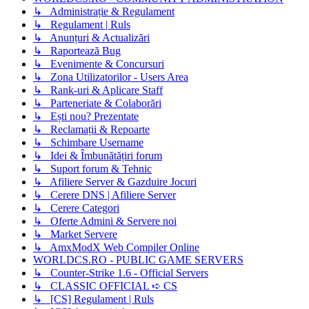
↳ Administrație & Regulament
↳ Regulament | Ruls
↳ Anunțuri & Actualizări
↳ Raportează Bug
↳ Evenimente & Concursuri
↳ Zona Utilizatorilor - Users Area
↳ Rank-uri & Aplicare Staff
↳ Parteneriate & Colaborări
↳ Ești nou? Prezentate
↳ Reclamații & Repoarte
↳ Schimbare Username
↳ Idei & Îmbunătățiri forum
↳ Suport forum & Tehnic
↳ Afiliere Server & Gazduire Jocuri
↳ Cerere DNS | Afiliere Server
↳ Cerere Categori
↳ Oferte Admini & Servere noi
↳ Market Servere
↳ AmxModX Web Compiler Online
WORLDCS.RO - PUBLIC GAME SERVERS
↳ Counter-Strike 1.6 - Official Servers
↳ CLASSIC OFFICIAL ➪ CS
↳ [CS] Regulament | Ruls