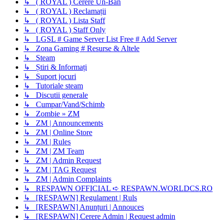
↳ ( ROYAL ) Cerere Un-Ban
↳ ( ROYAL ) Reclamații
↳ ( ROYAL ) Lista Staff
↳ ( ROYAL ) Staff Only
↳ LGSL # Game Server List Free # Add Server
↳ Zona Gaming # Resurse & Altele
↳ Steam
↳ Știri & Informați
↳ Suport jocuri
↳ Tutoriale steam
↳ Discutii generale
↳ Cumpar/Vand/Schimb
↳ Zombie » ZM
↳ ZM | Announcements
↳ ZM | Online Store
↳ ZM | Rules
↳ ZM | ZM Team
↳ ZM | Admin Request
↳ ZM | TAG Request
↳ ZM | Admin Complaints
↳ RESPAWN OFFICIAL ➪ RESPAWN.WORLDCS.RO
↳ [RESPAWN] Regulament | Ruls
↳ [RESPAWN] Anunțuri | Annouces
↳ [RESPAWN] Cerere Admin | Request admin