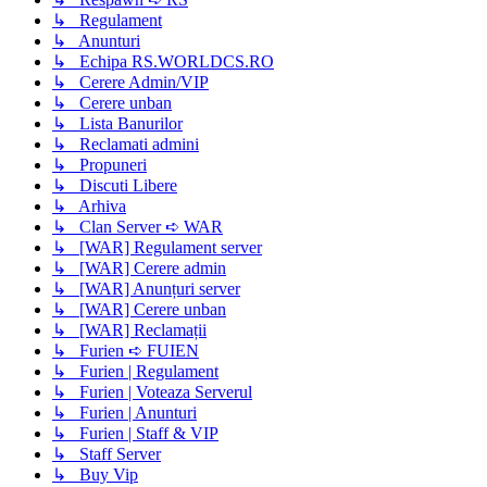
↳ Regulament
↳ Anunturi
↳ Echipa RS.WORLDCS.RO
↳ Cerere Admin/VIP
↳ Cerere unban
↳ Lista Banurilor
↳ Reclamati admini
↳ Propuneri
↳ Discuti Libere
↳ Arhiva
↳ Clan Server ➪ WAR
↳ [WAR] Regulament server
↳ [WAR] Cerere admin
↳ [WAR] Anunțuri server
↳ [WAR] Cerere unban
↳ [WAR] Reclamații
↳ Furien ➪ FUIEN
↳ Furien | Regulament
↳ Furien | Voteaza Serverul
↳ Furien | Anunturi
↳ Furien | Staff & VIP
↳ Staff Server
↳ Buy Vip