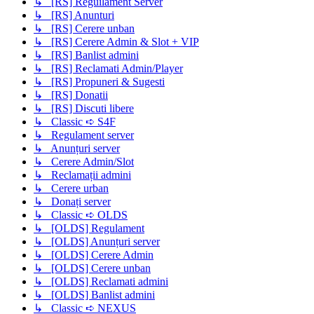
↳ [RS] Reguilament Server
↳ [RS] Anunturi
↳ [RS] Cerere unban
↳ [RS] Cerere Admin & Slot + VIP
↳ [RS] Banlist admini
↳ [RS] Reclamati Admin/Player
↳ [RS] Propuneri & Sugesti
↳ [RS] Donatii
↳ [RS] Discuti libere
↳ Classic ➪ S4F
↳ Regulament server
↳ Anunțuri server
↳ Cerere Admin/Slot
↳ Reclamații admini
↳ Cerere urban
↳ Donați server
↳ Classic ➪ OLDS
↳ [OLDS] Regulament
↳ [OLDS] Anunțuri server
↳ [OLDS] Cerere Admin
↳ [OLDS] Cerere unban
↳ [OLDS] Reclamati admini
↳ [OLDS] Banlist admini
↳ Classic ➪ NEXUS