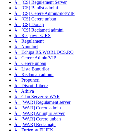
↳ [CS] Regulement Server
↳ [CS] Banlist admini
↳ [CS] Cerere Admin/Slot/VIP
↳ [CS] Cerere unban
↳ [CS] Donați
↳ [CS] Reclamati admini
↳ Respawn ➪ RS
↳ Regulament
↳ Anunturi
↳ Echipa RS.WORLDCS.RO
↳ Cerere Admin/VIP
↳ Cerere unban
↳ Lista Banurilor
↳ Reclamati admini
↳ Propuneri
↳ Discuti Libere
↳ Arhiva
↳ Clan Server ➪ WAR
↳ [WAR] Regulament server
↳ [WAR] Cerere admin
↳ [WAR] Anunțuri server
↳ [WAR] Cerere unban
↳ [WAR] Reclamații
↳ Furien ➪ FUIEN