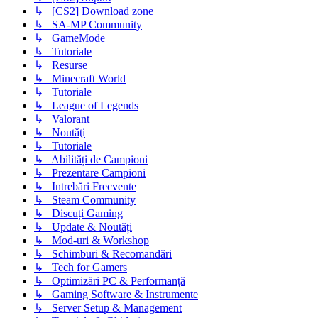
↳ [CS2] Download zone
↳ SA-MP Community
↳ GameMode
↳ Tutoriale
↳ Resurse
↳ Minecraft World
↳ Tutoriale
↳ League of Legends
↳ Valorant
↳ Noutăţi
↳ Tutoriale
↳ Abilități de Campioni
↳ Prezentare Campioni
↳ Intrebări Frecvente
↳ Steam Community
↳ Discuți Gaming
↳ Update & Noutăți
↳ Mod-uri & Workshop
↳ Schimburi & Recomandări
↳ Tech for Gamers
↳ Optimizări PC & Performanță
↳ Gaming Software & Instrumente
↳ Server Setup & Management