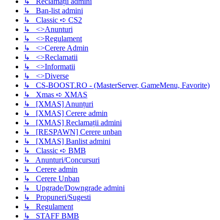
↳ Reclamații admini
↳ Ban-list admini
↳ Classic ➪ CS2
↳ <>Anunturi
↳ <>Regulament
↳ <>Cerere Admin
↳ <>Reclamatii
↳ <>Informatii
↳ <>Diverse
↳ CS-BOOST.RO - (MasterServer, GameMenu, Favorite)
↳ Xmas ➪ XMAS
↳ [XMAS] Anunțuri
↳ [XMAS] Cerere admin
↳ [XMAS] Reclamații admini
↳ [RESPAWN] Cerere unban
↳ [XMAS] Banlist admini
↳ Classic ➪ BMB
↳ Anunturi/Concursuri
↳ Cerere admin
↳ Cerere Unban
↳ Upgrade/Downgrade admini
↳ Propuneri/Sugesti
↳ Regulament
↳ STAFF BMB