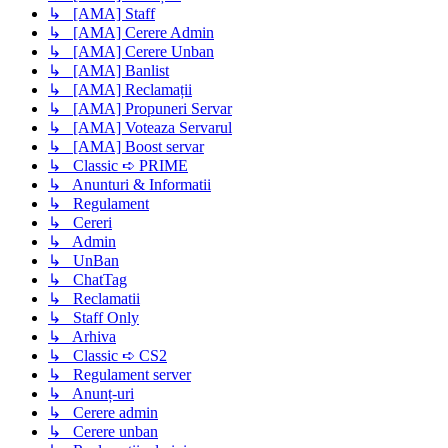
↳ [AMA] Staff
↳ [AMA] Cerere Admin
↳ [AMA] Cerere Unban
↳ [AMA] Banlist
↳ [AMA] Reclamații
↳ [AMA] Propuneri Servar
↳ [AMA] Voteaza Servarul
↳ [AMA] Boost servar
↳ Classic ➪ PRIME
↳ Anunturi & Informatii
↳ Regulament
↳ Cereri
↳ Admin
↳ UnBan
↳ ChatTag
↳ Reclamatii
↳ Staff Only
↳ Arhiva
↳ Classic ➪ CS2
↳ Regulament server
↳ Anunț-uri
↳ Cerere admin
↳ Cerere unban