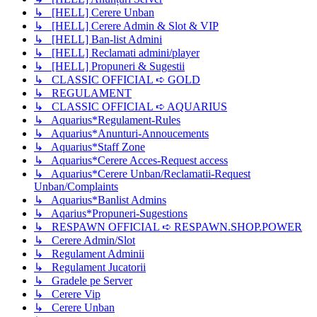
↳ [HELL] Cerere Unban
↳ [HELL] Cerere Admin & Slot & VIP
↳ [HELL] Ban-list Admini
↳ [HELL] Reclamati admini/player
↳ [HELL] Propuneri & Sugestii
↳ CLASSIC OFFICIAL ➪ GOLD
↳ REGULAMENT
↳ CLASSIC OFFICIAL ➪ AQUARIUS
↳ Aquarius*Regulament-Rules
↳ Aquarius*Anunturi-Annoucements
↳ Aquarius*Staff Zone
↳ Aquarius*Cerere Acces-Request access
↳ Aquarius*Cerere Unban/Reclamatii-Request
Unban/Complaints
↳ Aquarius*Banlist Admins
↳ Aqarius*Propuneri-Sugestions
↳ RESPAWN OFFICIAL ➪ RESPAWN.SHOP.POWER
↳ Cerere Admin/Slot
↳ Regulament Adminii
↳ Regulament Jucatorii
↳ Gradele pe Server
↳ Cerere Vip
↳ Cerere Unban