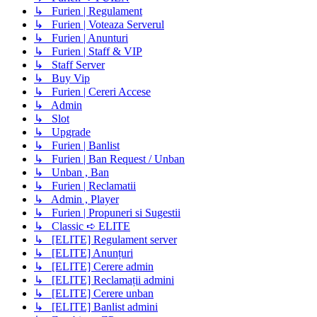
↳ Furien | Regulament
↳ Furien | Voteaza Serverul
↳ Furien | Anunturi
↳ Furien | Staff & VIP
↳ Staff Server
↳ Buy Vip
↳ Furien | Cereri Accese
↳ Admin
↳ Slot
↳ Upgrade
↳ Furien | Banlist
↳ Furien | Ban Request / Unban
↳ Unban , Ban
↳ Furien | Reclamatii
↳ Admin , Player
↳ Furien | Propuneri si Sugestii
↳ Classic ➪ ELITE
↳ [ELITE] Regulament server
↳ [ELITE] Anunțuri
↳ [ELITE] Cerere admin
↳ [ELITE] Reclamații admini
↳ [ELITE] Cerere unban
↳ [ELITE] Banlist admini