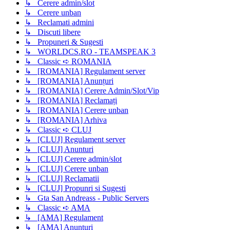
↳ Cerere admin/slot
↳ Cerere unban
↳ Reclamati admini
↳ Discuti libere
↳ Propuneri & Sugesti
↳ WORLDCS.RO - TEAMSPEAK 3
↳ Classic ➪ ROMANIA
↳ [ROMANIA] Regulament server
↳ [ROMANIA] Anunțuri
↳ [ROMANIA] Cerere Admin/Slot/Vip
↳ [ROMANIA] Reclamați
↳ [ROMANIA] Cerere unban
↳ [ROMANIA] Arhiva
↳ Classic ➪ CLUJ
↳ [CLUJ] Regulament server
↳ [CLUJ] Anunturi
↳ [CLUJ] Cerere admin/slot
↳ [CLUJ] Cerere unban
↳ [CLUJ] Reclamatii
↳ [CLUJ] Propunri si Sugesti
↳ Gta San Andreass - Public Servers
↳ Classic ➪ AMA
↳ [AMA] Regulament
↳ [AMA] Anunțuri