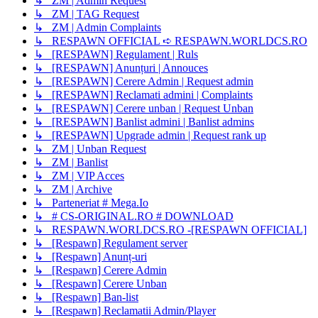
↳ ZM | Admin Request
↳ ZM | TAG Request
↳ ZM | Admin Complaints
↳ RESPAWN OFFICIAL ➪ RESPAWN.WORLDCS.RO
↳ [RESPAWN] Regulament | Ruls
↳ [RESPAWN] Anunțuri | Annouces
↳ [RESPAWN] Cerere Admin | Request admin
↳ [RESPAWN] Reclamati admini | Complaints
↳ [RESPAWN] Cerere unban | Request Unban
↳ [RESPAWN] Banlist admini | Banlist admins
↳ [RESPAWN] Upgrade admin | Request rank up
↳ ZM | Unban Request
↳ ZM | Banlist
↳ ZM | VIP Acces
↳ ZM | Archive
↳ Parteneriat # Mega.Io
↳ # CS-ORIGINAL.RO # DOWNLOAD
↳ RESPAWN.WORLDCS.RO -[RESPAWN OFFICIAL]
↳ [Respawn] Regulament server
↳ [Respawn] Anunț-uri
↳ [Respawn] Cerere Admin
↳ [Respawn] Cerere Unban
↳ [Respawn] Ban-list
↳ [Respawn] Reclamatii Admin/Player