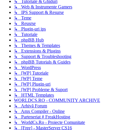
↳ Tutoriale & Ghiduri
↳ Web & Instrumente Gamers
↳ IPS Support & Resurse
↳ Teme
↳ Reusrse
↳ Plugin-uri ips
↳ Tutoriale
↳ phpBB Hub
↳ Themes & Templates
↳ Extensions & Plugins
↳ Support & Troubleshooting
↳ phpBB Tutorials & Guides
↳ WordPress
↳ [WP] Tutoriale
↳ [WP] Teme
↳ [WP] Plugin-uri
↳ [WP] Probleme & Suport
↳ HTML Templates
WORLDCS.RO - COMMUNITY ARCHIVE
↳ Arhivă Forum
↳ Amx Compiler - Online
↳ Parteneriat # FreakHosting
↳ WorldCs.Ro - Proiecte Comunitate
↳ [Free] - MasterServer CS16