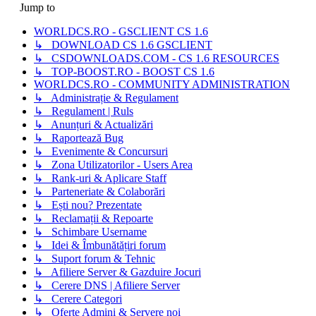
Jump to
WORLDCS.RO - GSCLIENT CS 1.6
↳ DOWNLOAD CS 1.6 GSCLIENT
↳ CSDOWNLOADS.COM - CS 1.6 RESOURCES
↳ TOP-BOOST.RO - BOOST CS 1.6
WORLDCS.RO - COMMUNITY ADMINISTRATION
↳ Administrație & Regulament
↳ Regulament | Ruls
↳ Anunțuri & Actualizări
↳ Raportează Bug
↳ Evenimente & Concursuri
↳ Zona Utilizatorilor - Users Area
↳ Rank-uri & Aplicare Staff
↳ Parteneriate & Colaborări
↳ Ești nou? Prezentate
↳ Reclamații & Repoarte
↳ Schimbare Username
↳ Idei & Îmbunătățiri forum
↳ Suport forum & Tehnic
↳ Afiliere Server & Gazduire Jocuri
↳ Cerere DNS | Afiliere Server
↳ Cerere Categori
↳ Oferte Admini & Servere noi