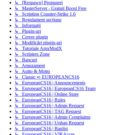
↳ [Respawn] Propuneri
↳ MasterServer - Gratuit Boost Free
↳ Scripting Counter-Strike 1.6
↳ Regulament secțiune
↳ Informații
↳ Plugin-uri
↳ Cerere plugin
↳ Modificări plugin-uri
↳ Tutoriale AmxModX
↳ Scripters Zone
↳ Bancuri
↳ Amuzament
↳ Autto & Motto
↳ Classic ➪ EUROPEANCS16
↳ EuropeanCS16 | Announcements
↳ EuropeanCS16 | EuropeanCS16 Team
↳ EuropeanCS16 | Online Store
↳ EuropeanCS16 | Rules
↳ EuropeanCS16 | Admin Request
↳ EuropeanCS16 | TAG Request
↳ EuropeanCS16 | Admin Complaints
↳ EuropeanCS16 | Unban Request
↳ EuropeanCS16 | Banlist
↳ EuropeanCS16 | VIP Acces