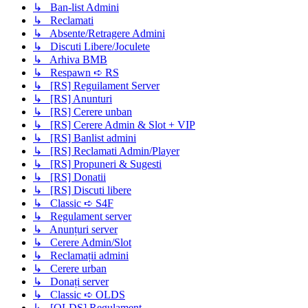
↳ Ban-list Admini
↳ Reclamati
↳ Absente/Retragere Admini
↳ Discuti Libere/Joculete
↳ Arhiva BMB
↳ Respawn ➪ RS
↳ [RS] Reguilament Server
↳ [RS] Anunturi
↳ [RS] Cerere unban
↳ [RS] Cerere Admin & Slot + VIP
↳ [RS] Banlist admini
↳ [RS] Reclamati Admin/Player
↳ [RS] Propuneri & Sugesti
↳ [RS] Donatii
↳ [RS] Discuti libere
↳ Classic ➪ S4F
↳ Regulament server
↳ Anunțuri server
↳ Cerere Admin/Slot
↳ Reclamații admini
↳ Cerere urban
↳ Donați server
↳ Classic ➪ OLDS
↳ [OLDS] Regulament