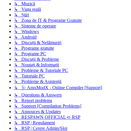
↳ Muzică
↳ Viața reală
↳ Știri
↳ Zona de IT & Programe Gratuite
↳ Sisteme de operare
↳ Windows
↳ Android
↳ Discuții & Nelămuriri
↳ Programe gratuite
↳ Programe PC
↳ Discuții & Probleme
↳ Noutați & Informații
↳ Probleme & Tutoriale PC
↳ Tutoriale PC
↳ Probleme & Asistență
↳ 🩺 AmxModX - Online Compiler [Support]
↳ Questions & Answers
↳ Report problems
↳ Support [Compilation Problems]
↳ Annouces & Updates
↳ RESPAWN OFFICIAL ➪ RSP
↳ RSP | Regulament
↳ RSP | Cerere Admin/Slot