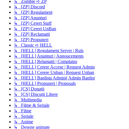
↳ Zombie ➪ ZP
↳ [ZP] Discord
↳ [ZP] Regulament
↳ [ZP] Anunturi
↳ [ZP] Cereri Staff
↳ [ZP] Cereri UnBan
↳ [ZP] Reclamatii
↳ [ZP] Propuneri
↳ Classic ➪ HELL
↳ [HELL] Regulament Server | Ruls
↳ [HELL] Anunturi | Annoucements
↳ [HELL] Relamatii | Complains
↳ [HELL] Cerere Accese | Request Admin
↳ [HELL] Cerere Unban | Request Unban
↳ [HELL] Banlista Admini| Admin Banlist
↳ [HELL] Propuneri | Proposals
↳ [CS] Donații
↳ [CS] Discuții Libere
↳ Multimedia
↳ Filme & Seriale
↳ Filme
↳ Seriale
↳ Anime
↳ Desene animate