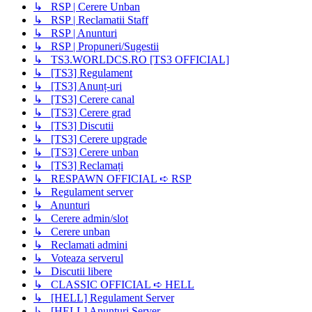
↳ RSP | Cerere Unban
↳ RSP | Reclamatii Staff
↳ RSP | Anunturi
↳ RSP | Propuneri/Sugestii
↳ TS3.WORLDCS.RO [TS3 OFFICIAL]
↳ [TS3] Regulament
↳ [TS3] Anunț-uri
↳ [TS3] Cerere canal
↳ [TS3] Cerere grad
↳ [TS3] Discutii
↳ [TS3] Cerere upgrade
↳ [TS3] Cerere unban
↳ [TS3] Reclamați
↳ RESPAWN OFFICIAL ➪ RSP
↳ Regulament server
↳ Anunturi
↳ Cerere admin/slot
↳ Cerere unban
↳ Reclamati admini
↳ Voteaza serverul
↳ Discutii libere
↳ CLASSIC OFFICIAL ➪ HELL
↳ [HELL] Regulament Server
↳ [HELL] Anunțuri Server