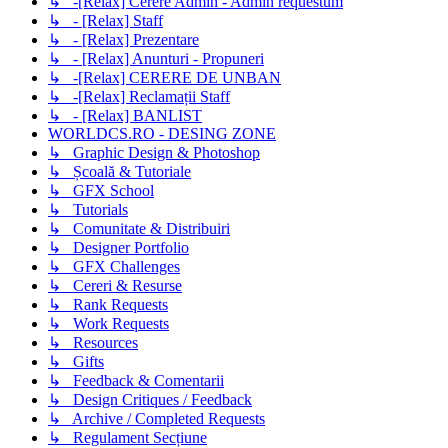
↳ -[Relax] Cerere Admin - Admin requestum
↳ - [Relax] Staff
↳ - [Relax] Prezentare
↳ - [Relax] Anunturi - Propuneri
↳ -[Relax] CERERE DE UNBAN
↳ -[Relax] Reclamații Staff
↳ - [Relax] BANLIST
WORLDCS.RO - DESING ZONE
↳ Graphic Design & Photoshop
↳ Școală & Tutoriale
↳ GFX School
↳ Tutorials
↳ Comunitate & Distribuiri
↳ Designer Portfolio
↳ GFX Challenges
↳ Cereri & Resurse
↳ Rank Requests
↳ Work Requests
↳ Resources
↳ Gifts
↳ Feedback & Comentarii
↳ Design Critiques / Feedback
↳ Archive / Completed Requests
↳ Regulament Secțiune