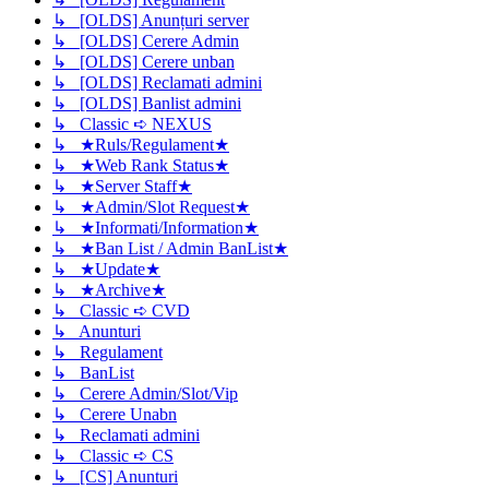
↳ [OLDS] Anunțuri server
↳ [OLDS] Cerere Admin
↳ [OLDS] Cerere unban
↳ [OLDS] Reclamati admini
↳ [OLDS] Banlist admini
↳ Classic ➪ NEXUS
↳ ★Ruls/Regulament★
↳ ★Web Rank Status★
↳ ★Server Staff★
↳ ★Admin/Slot Request★
↳ ★Informati/Information★
↳ ★Ban List / Admin BanList★
↳ ★Update★
↳ ★Archive★
↳ Classic ➪ CVD
↳ Anunturi
↳ Regulament
↳ BanList
↳ Cerere Admin/Slot/Vip
↳ Cerere Unabn
↳ Reclamati admini
↳ Classic ➪ CS
↳ [CS] Anunturi