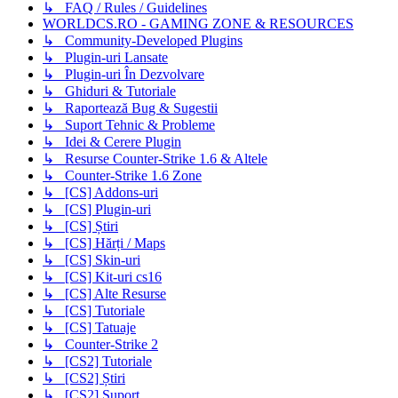
↳ FAQ / Rules / Guidelines
WORLDCS.RO - GAMING ZONE & RESOURCES
↳ Community-Developed Plugins
↳ Plugin-uri Lansate
↳ Plugin-uri În Dezvolvare
↳ Ghiduri & Tutoriale
↳ Raportează Bug & Sugestii
↳ Suport Tehnic & Probleme
↳ Idei & Cerere Plugin
↳ Resurse Counter-Strike 1.6 & Altele
↳ Counter-Strike 1.6 Zone
↳ [CS] Addons-uri
↳ [CS] Plugin-uri
↳ [CS] Știri
↳ [CS] Hărți / Maps
↳ [CS] Skin-uri
↳ [CS] Kit-uri cs16
↳ [CS] Alte Resurse
↳ [CS] Tutoriale
↳ [CS] Tatuaje
↳ Counter-Strike 2
↳ [CS2] Tutoriale
↳ [CS2] Știri
↳ [CS2] Suport