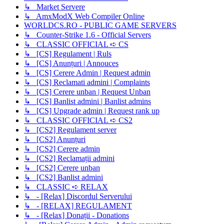
↳ Market Servere
↳ AmxModX Web Compiler Online
WORLDCS.RO - PUBLIC GAME SERVERS
↳ Counter-Strike 1.6 - Official Servers
↳ CLASSIC OFFICIAL ➪ CS
↳ [CS] Regulament | Ruls
↳ [CS] Anunțuri | Annouces
↳ [CS] Cerere Admin | Request admin
↳ [CS] Reclamati admini | Complaints
↳ [CS] Cerere unban | Request Unban
↳ [CS] Banlist admini | Banlist admins
↳ [CS] Upgrade admin | Request rank up
↳ CLASSIC OFFICIAL ➪ CS2
↳ [CS2] Regulament server
↳ [CS2] Anunțuri
↳ [CS2] Cerere admin
↳ [CS2] Reclamații admini
↳ [CS2] Cerere unban
↳ [CS2] Banlist admini
↳ CLASSIC ➪ RELAX
↳ - [Relax] Discordul Serverului
↳ - [RELAX] REGULAMENT
↳ - [Relax] Donații - Donations