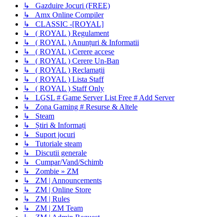
↳ Gazduire Jocuri (FREE)
↳ Amx Online Compiler
↳ CLASSIC -[ROYAL]
↳ ( ROYAL ) Regulament
↳ ( ROYAL ) Anunțuri & Informatii
↳ ( ROYAL ) Cerere accese
↳ ( ROYAL ) Cerere Un-Ban
↳ ( ROYAL ) Reclamații
↳ ( ROYAL ) Lista Staff
↳ ( ROYAL ) Staff Only
↳ LGSL # Game Server List Free # Add Server
↳ Zona Gaming # Resurse & Altele
↳ Steam
↳ Știri & Informați
↳ Suport jocuri
↳ Tutoriale steam
↳ Discutii generale
↳ Cumpar/Vand/Schimb
↳ Zombie » ZM
↳ ZM | Announcements
↳ ZM | Online Store
↳ ZM | Rules
↳ ZM | ZM Team