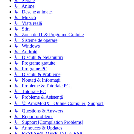
↳ Seriale
↳ Anime
↳ Desene animate
↳ Muzică
↳ Viața reală
↳ Știri
↳ Zona de IT & Programe Gratuite
↳ Sisteme de operare
↳ Windows
↳ Android
↳ Discuții & Nelămuriri
↳ Programe gratuite
↳ Programe PC
↳ Discuții & Probleme
↳ Noutați & Informații
↳ Probleme & Tutoriale PC
↳ Tutoriale PC
↳ Probleme & Asistență
↳ 🩺 AmxModX - Online Compiler [Support]
↳ Questions & Answers
↳ Report problems
↳ Support [Compilation Problems]
↳ Annouces & Updates
↳ RESPAWN OFFICIAL ➪ RSP