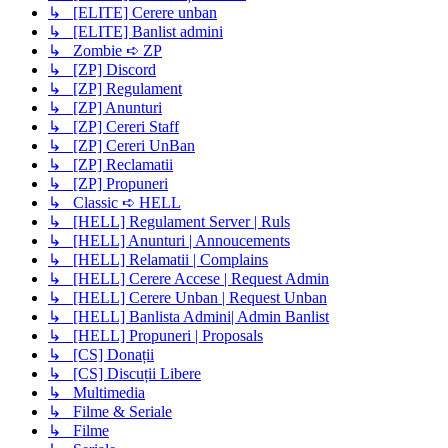
↳ [ELITE] Cerere unban
↳ [ELITE] Banlist admini
↳ Zombie ➪ ZP
↳ [ZP] Discord
↳ [ZP] Regulament
↳ [ZP] Anunturi
↳ [ZP] Cereri Staff
↳ [ZP] Cereri UnBan
↳ [ZP] Reclamatii
↳ [ZP] Propuneri
↳ Classic ➪ HELL
↳ [HELL] Regulament Server | Ruls
↳ [HELL] Anunturi | Annoucements
↳ [HELL] Relamatii | Complains
↳ [HELL] Cerere Accese | Request Admin
↳ [HELL] Cerere Unban | Request Unban
↳ [HELL] Banlista Admini| Admin Banlist
↳ [HELL] Propuneri | Proposals
↳ [CS] Donații
↳ [CS] Discuții Libere
↳ Multimedia
↳ Filme & Seriale
↳ Filme