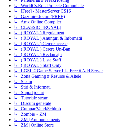
↳ Parteneriat # FreakHosting
↳ WorldCs.Ro - Proiecte Comunitate
↳ [Free] - MasterServer CS16
↳ Gazduire Jocuri (FREE)
↳ Amx Online Compiler
↳ CLASSIC -[ROYAL]
↳ ( ROYAL ) Regulament
↳ ( ROYAL ) Anunțuri & Informatii
↳ ( ROYAL ) Cerere accese
↳ ( ROYAL ) Cerere Un-Ban
↳ ( ROYAL ) Reclamații
↳ ( ROYAL ) Lista Staff
↳ ( ROYAL ) Staff Only
↳ LGSL # Game Server List Free # Add Server
↳ Zona Gaming # Resurse & Altele
↳ Steam
↳ Știri & Informați
↳ Suport jocuri
↳ Tutoriale steam
↳ Discutii generale
↳ Cumpar/Vand/Schimb
↳ Zombie » ZM
↳ ZM | Announcements
↳ ZM | Online Store