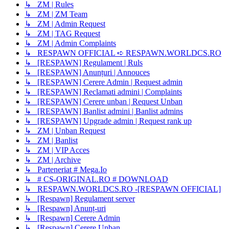
↳ ZM | Rules
↳ ZM | ZM Team
↳ ZM | Admin Request
↳ ZM | TAG Request
↳ ZM | Admin Complaints
↳ RESPAWN OFFICIAL ➪ RESPAWN.WORLDCS.RO
↳ [RESPAWN] Regulament | Ruls
↳ [RESPAWN] Anunțuri | Annouces
↳ [RESPAWN] Cerere Admin | Request admin
↳ [RESPAWN] Reclamati admini | Complaints
↳ [RESPAWN] Cerere unban | Request Unban
↳ [RESPAWN] Banlist admini | Banlist admins
↳ [RESPAWN] Upgrade admin | Request rank up
↳ ZM | Unban Request
↳ ZM | Banlist
↳ ZM | VIP Acces
↳ ZM | Archive
↳ Parteneriat # Mega.Io
↳ # CS-ORIGINAL.RO # DOWNLOAD
↳ RESPAWN.WORLDCS.RO -[RESPAWN OFFICIAL]
↳ [Respawn] Regulament server
↳ [Respawn] Anunț-uri
↳ [Respawn] Cerere Admin
↳ [Respawn] Cerere Unban