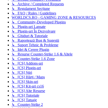
↳ Archive / Completed Requests
↳ Regulament Secțiune
↳ FAQ / Rules / Guidelines
WORLDCS.RO - GAMING ZONE & RESOURCES
↳ Community-Developed Plugins
↳ Plugin-uri Lansate
↳ Plugin-uri În Dezvolvare
↳ Ghiduri & Tutoriale
↳ Raportează Bug & Sugestii
↳ Suport Tehnic & Probleme
↳ Idei & Cerere Plugin
↳ Resurse Counter-Strike 1.6 & Altele
↳ Counter-Strike 1.6 Zone
↳ [CS] Addons-uri
↳ [CS] Plugin-uri
↳ [CS] Știri
↳ [CS] Hărți / Maps
↳ [CS] Skin-uri
↳ [CS] Kit-uri cs16
↳ [CS] Alte Resurse
↳ [CS] Tutoriale
↳ [CS] Tatuaje
↳ Counter-Strike 2