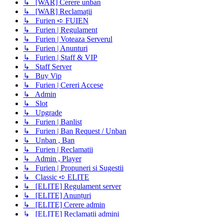
↳ [WAR] Cerere unban
↳ [WAR] Reclamații
↳ Furien ➪ FUIEN
↳ Furien | Regulament
↳ Furien | Voteaza Serverul
↳ Furien | Anunturi
↳ Furien | Staff & VIP
↳ Staff Server
↳ Buy Vip
↳ Furien | Cereri Accese
↳ Admin
↳ Slot
↳ Upgrade
↳ Furien | Banlist
↳ Furien | Ban Request / Unban
↳ Unban , Ban
↳ Furien | Reclamatii
↳ Admin , Player
↳ Furien | Propuneri si Sugestii
↳ Classic ➪ ELITE
↳ [ELITE] Regulament server
↳ [ELITE] Anunțuri
↳ [ELITE] Cerere admin
↳ [ELITE] Reclamații admini