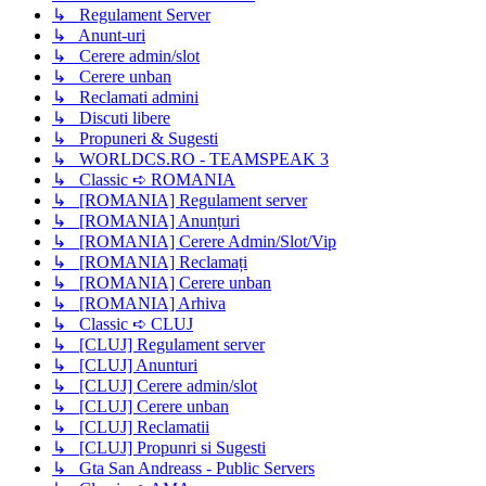
↳ Regulament Server
↳ Anunt-uri
↳ Cerere admin/slot
↳ Cerere unban
↳ Reclamati admini
↳ Discuti libere
↳ Propuneri & Sugesti
↳ WORLDCS.RO - TEAMSPEAK 3
↳ Classic ➪ ROMANIA
↳ [ROMANIA] Regulament server
↳ [ROMANIA] Anunțuri
↳ [ROMANIA] Cerere Admin/Slot/Vip
↳ [ROMANIA] Reclamați
↳ [ROMANIA] Cerere unban
↳ [ROMANIA] Arhiva
↳ Classic ➪ CLUJ
↳ [CLUJ] Regulament server
↳ [CLUJ] Anunturi
↳ [CLUJ] Cerere admin/slot
↳ [CLUJ] Cerere unban
↳ [CLUJ] Reclamatii
↳ [CLUJ] Propunri si Sugesti
↳ Gta San Andreass - Public Servers