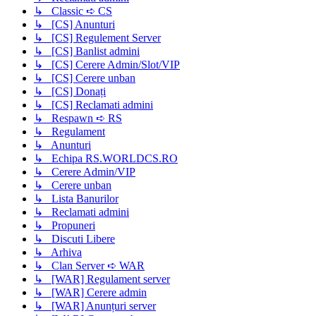
↳ Classic ➪ CS
↳ [CS] Anunturi
↳ [CS] Regulement Server
↳ [CS] Banlist admini
↳ [CS] Cerere Admin/Slot/VIP
↳ [CS] Cerere unban
↳ [CS] Donați
↳ [CS] Reclamati admini
↳ Respawn ➪ RS
↳ Regulament
↳ Anunturi
↳ Echipa RS.WORLDCS.RO
↳ Cerere Admin/VIP
↳ Cerere unban
↳ Lista Banurilor
↳ Reclamati admini
↳ Propuneri
↳ Discuti Libere
↳ Arhiva
↳ Clan Server ➪ WAR
↳ [WAR] Regulament server
↳ [WAR] Cerere admin
↳ [WAR] Anunțuri server