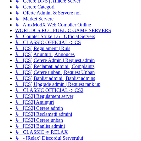
↳ Cerere DNS | Afiliere Server
↳ Cerere Categori
↳ Oferte Admini & Servere noi
↳ Market Servere
↳ AmxModX Web Compiler Online
WORLDCS.RO - PUBLIC GAME SERVERS
↳ Counter-Strike 1.6 - Official Servers
↳ CLASSIC OFFICIAL ➪ CS
↳ [CS] Regulament | Ruls
↳ [CS] Anunțuri | Annouces
↳ [CS] Cerere Admin | Request admin
↳ [CS] Reclamati admini | Complaints
↳ [CS] Cerere unban | Request Unban
↳ [CS] Banlist admini | Banlist admins
↳ [CS] Upgrade admin | Request rank up
↳ CLASSIC OFFICIAL ➪ CS2
↳ [CS2] Regulament server
↳ [CS2] Anunțuri
↳ [CS2] Cerere admin
↳ [CS2] Reclamații admini
↳ [CS2] Cerere unban
↳ [CS2] Banlist admini
↳ CLASSIC ➪ RELAX
↳ - [Relax] Discordul Serverului