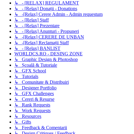
↳ - [RELAX] REGULAMENT
↳ - [Relax] Donații - Donations
↳ -[Relax] Cerere Admin - Admin requestum
↳ - [Relax] Staff
↳ - [Relax] Prezentare
↳ - [Relax] Anunturi - Propuneri
↳ -[Relax] CERERE DE UNBAN
↳ -[Relax] Reclamații Staff
↳ - [Relax] BANLIST
WORLDCS.RO - DESING ZONE
↳ Graphic Design & Photoshop
↳ Școală & Tutoriale
↳ GFX School
↳ Tutorials
↳ Comunitate & Distribuiri
↳ Designer Portfolio
↳ GFX Challenges
↳ Cereri & Resurse
↳ Rank Requests
↳ Work Requests
↳ Resources
↳ Gifts
↳ Feedback & Comentarii
↳ Design Critiques / Feedback