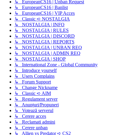
↳ EuropeanCS16 | Unban Request
↳ EuropeanCS16 | Banlist
↳ EuropeanCS16 | VIP Acces
↳ Classic ➪ NOSTALGIA
↳ NOSTALGIA | INFO
↳ NOSTALGIA | RULES
↳ NOSTALGIA | DISCORD
↳ NOSTALGIA | REPORTS
↳ NOSTALGIA | UNBAN REQ
↳ NOSTALGIA | ADMIN REQ
↳ NOSTALGIA | SHOP
↳ International Zone - Global Community
↳ Introduce yourself
↳ Users Complains
↳ Forum Support
↳ Change Nickname
↳ Classic ➪ AIM
↳ Regulament server
↳ Anunțuri/Propuneri
↳ Votează serverul
↳ Cerere acces
↳ Reclamati admini
↳ Cerere unban
↳ Allien vs Predator ➪ CS2