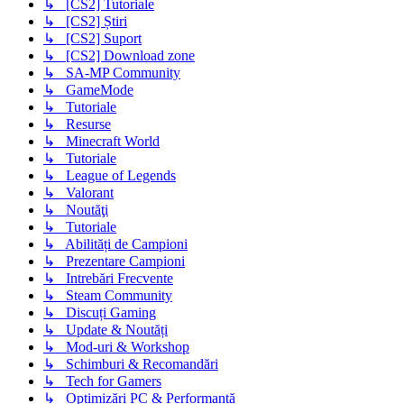
↳ [CS2] Tutoriale
↳ [CS2] Știri
↳ [CS2] Suport
↳ [CS2] Download zone
↳ SA-MP Community
↳ GameMode
↳ Tutoriale
↳ Resurse
↳ Minecraft World
↳ Tutoriale
↳ League of Legends
↳ Valorant
↳ Noutăţi
↳ Tutoriale
↳ Abilități de Campioni
↳ Prezentare Campioni
↳ Intrebări Frecvente
↳ Steam Community
↳ Discuți Gaming
↳ Update & Noutăți
↳ Mod-uri & Workshop
↳ Schimburi & Recomandări
↳ Tech for Gamers
↳ Optimizări PC & Performanță