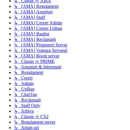
↳ Classic ➪ AMA
↳ [AMA] Regulament
↳ [AMA] Anunțuri
↳ [AMA] Staff
↳ [AMA] Cerere Admin
↳ [AMA] Cerere Unban
↳ [AMA] Banlist
↳ [AMA] Reclamații
↳ [AMA] Propuneri Servar
↳ [AMA] Voteaza Servarul
↳ [AMA] Boost servar
↳ Classic ➪ PRIME
↳ Anunturi & Informatii
↳ Regulament
↳ Cereri
↳ Admin
↳ UnBan
↳ ChatTag
↳ Reclamatii
↳ Staff Only
↳ Arhiva
↳ Classic ➪ CS2
↳ Regulament server
↳ Anunț-uri