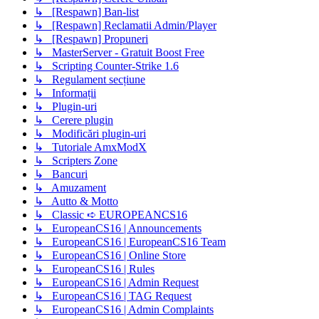
↳ [Respawn] Ban-list
↳ [Respawn] Reclamatii Admin/Player
↳ [Respawn] Propuneri
↳ MasterServer - Gratuit Boost Free
↳ Scripting Counter-Strike 1.6
↳ Regulament secțiune
↳ Informații
↳ Plugin-uri
↳ Cerere plugin
↳ Modificări plugin-uri
↳ Tutoriale AmxModX
↳ Scripters Zone
↳ Bancuri
↳ Amuzament
↳ Autto & Motto
↳ Classic ➪ EUROPEANCS16
↳ EuropeanCS16 | Announcements
↳ EuropeanCS16 | EuropeanCS16 Team
↳ EuropeanCS16 | Online Store
↳ EuropeanCS16 | Rules
↳ EuropeanCS16 | Admin Request
↳ EuropeanCS16 | TAG Request
↳ EuropeanCS16 | Admin Complaints