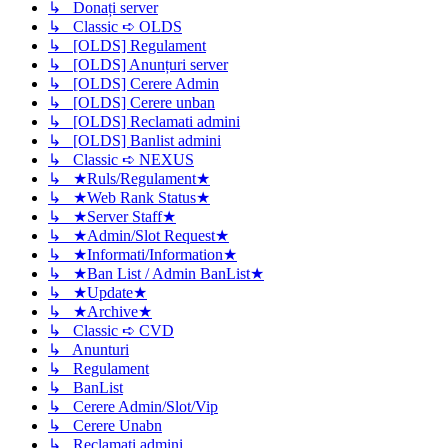
↳ Donați server
↳ Classic ➪ OLDS
↳ [OLDS] Regulament
↳ [OLDS] Anunțuri server
↳ [OLDS] Cerere Admin
↳ [OLDS] Cerere unban
↳ [OLDS] Reclamati admini
↳ [OLDS] Banlist admini
↳ Classic ➪ NEXUS
↳ ★Ruls/Regulament★
↳ ★Web Rank Status★
↳ ★Server Staff★
↳ ★Admin/Slot Request★
↳ ★Informati/Information★
↳ ★Ban List / Admin BanList★
↳ ★Update★
↳ ★Archive★
↳ Classic ➪ CVD
↳ Anunturi
↳ Regulament
↳ BanList
↳ Cerere Admin/Slot/Vip
↳ Cerere Unabn
↳ Reclamati admini