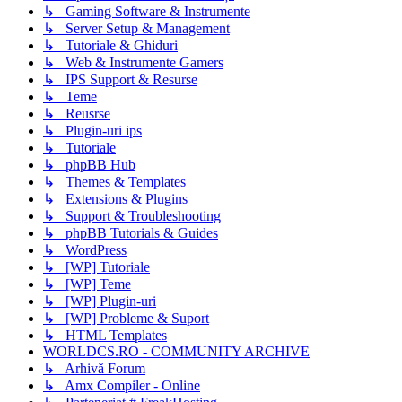
↳ Gaming Software & Instrumente
↳ Server Setup & Management
↳ Tutoriale & Ghiduri
↳ Web & Instrumente Gamers
↳ IPS Support & Resurse
↳ Teme
↳ Reusrse
↳ Plugin-uri ips
↳ Tutoriale
↳ phpBB Hub
↳ Themes & Templates
↳ Extensions & Plugins
↳ Support & Troubleshooting
↳ phpBB Tutorials & Guides
↳ WordPress
↳ [WP] Tutoriale
↳ [WP] Teme
↳ [WP] Plugin-uri
↳ [WP] Probleme & Suport
↳ HTML Templates
WORLDCS.RO - COMMUNITY ARCHIVE
↳ Arhivă Forum
↳ Amx Compiler - Online