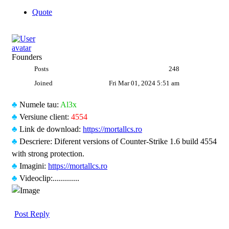
Quote
Founders
Posts
248
Joined
Fri Mar 01, 2024 5:51 am
♣
Numele tau:
Al3x
♣
Versiune client:
4554
♣
Link de download:
https://mortallcs.ro
♣
Descriere: Diferent versions of Counter-Strike 1.6 build 4554
with strong protection.
♣
Imagini:
https://mortallcs.ro
♣
Videoclip:.............
Post Reply