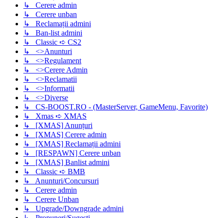
↳ Cerere admin
↳ Cerere unban
↳ Reclamații admini
↳ Ban-list admini
↳ Classic ➪ CS2
↳ <>Anunturi
↳ <>Regulament
↳ <>Cerere Admin
↳ <>Reclamatii
↳ <>Informatii
↳ <>Diverse
↳ CS-BOOST.RO - (MasterServer, GameMenu, Favorite)
↳ Xmas ➪ XMAS
↳ [XMAS] Anunțuri
↳ [XMAS] Cerere admin
↳ [XMAS] Reclamații admini
↳ [RESPAWN] Cerere unban
↳ [XMAS] Banlist admini
↳ Classic ➪ BMB
↳ Anunturi/Concursuri
↳ Cerere admin
↳ Cerere Unban
↳ Upgrade/Downgrade admini
↳ Propuneri/Sugesti