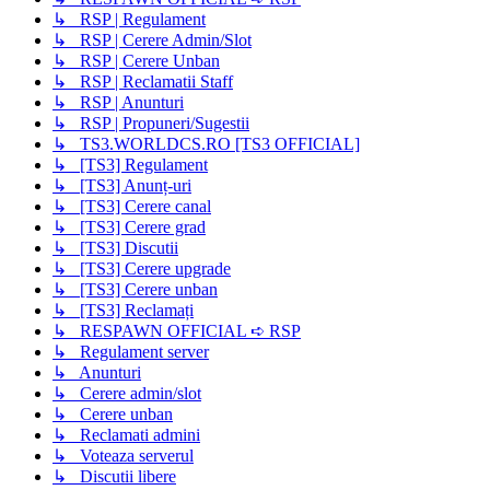
↳ RSP | Regulament
↳ RSP | Cerere Admin/Slot
↳ RSP | Cerere Unban
↳ RSP | Reclamatii Staff
↳ RSP | Anunturi
↳ RSP | Propuneri/Sugestii
↳ TS3.WORLDCS.RO [TS3 OFFICIAL]
↳ [TS3] Regulament
↳ [TS3] Anunț-uri
↳ [TS3] Cerere canal
↳ [TS3] Cerere grad
↳ [TS3] Discutii
↳ [TS3] Cerere upgrade
↳ [TS3] Cerere unban
↳ [TS3] Reclamați
↳ RESPAWN OFFICIAL ➪ RSP
↳ Regulament server
↳ Anunturi
↳ Cerere admin/slot
↳ Cerere unban
↳ Reclamati admini
↳ Voteaza serverul
↳ Discutii libere