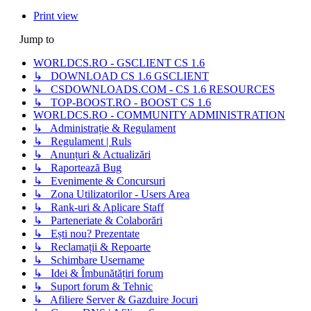
Print view
Jump to
WORLDCS.RO - GSCLIENT CS 1.6
↳ DOWNLOAD CS 1.6 GSCLIENT
↳ CSDOWNLOADS.COM - CS 1.6 RESOURCES
↳ TOP-BOOST.RO - BOOST CS 1.6
WORLDCS.RO - COMMUNITY ADMINISTRATION
↳ Administrație & Regulament
↳ Regulament | Ruls
↳ Anunțuri & Actualizări
↳ Raportează Bug
↳ Evenimente & Concursuri
↳ Zona Utilizatorilor - Users Area
↳ Rank-uri & Aplicare Staff
↳ Parteneriate & Colaborări
↳ Ești nou? Prezentate
↳ Reclamații & Repoarte
↳ Schimbare Username
↳ Idei & Îmbunătățiri forum
↳ Suport forum & Tehnic
↳ Afiliere Server & Gazduire Jocuri