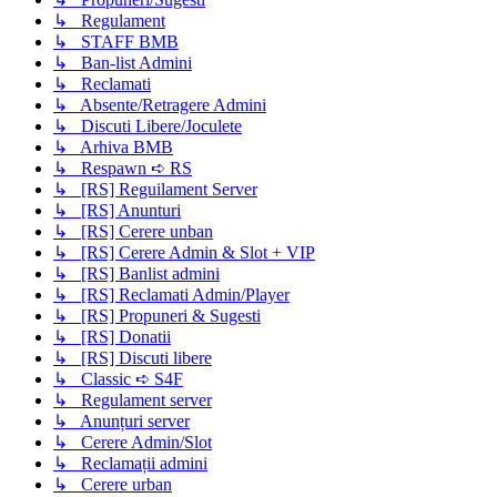
↳ Regulament
↳ STAFF BMB
↳ Ban-list Admini
↳ Reclamati
↳ Absente/Retragere Admini
↳ Discuti Libere/Joculete
↳ Arhiva BMB
↳ Respawn ➪ RS
↳ [RS] Reguilament Server
↳ [RS] Anunturi
↳ [RS] Cerere unban
↳ [RS] Cerere Admin & Slot + VIP
↳ [RS] Banlist admini
↳ [RS] Reclamati Admin/Player
↳ [RS] Propuneri & Sugesti
↳ [RS] Donatii
↳ [RS] Discuti libere
↳ Classic ➪ S4F
↳ Regulament server
↳ Anunțuri server
↳ Cerere Admin/Slot
↳ Reclamații admini
↳ Cerere urban