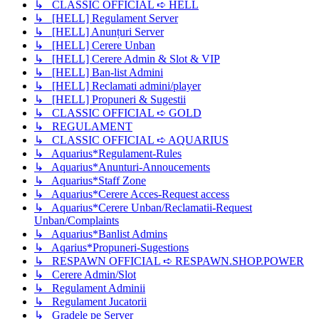
↳ CLASSIC OFFICIAL ➪ HELL
↳ [HELL] Regulament Server
↳ [HELL] Anunțuri Server
↳ [HELL] Cerere Unban
↳ [HELL] Cerere Admin & Slot & VIP
↳ [HELL] Ban-list Admini
↳ [HELL] Reclamati admini/player
↳ [HELL] Propuneri & Sugestii
↳ CLASSIC OFFICIAL ➪ GOLD
↳ REGULAMENT
↳ CLASSIC OFFICIAL ➪ AQUARIUS
↳ Aquarius*Regulament-Rules
↳ Aquarius*Anunturi-Annoucements
↳ Aquarius*Staff Zone
↳ Aquarius*Cerere Acces-Request access
↳ Aquarius*Cerere Unban/Reclamatii-Request
Unban/Complaints
↳ Aquarius*Banlist Admins
↳ Aqarius*Propuneri-Sugestions
↳ RESPAWN OFFICIAL ➪ RESPAWN.SHOP.POWER
↳ Cerere Admin/Slot
↳ Regulament Adminii
↳ Regulament Jucatorii
↳ Gradele pe Server