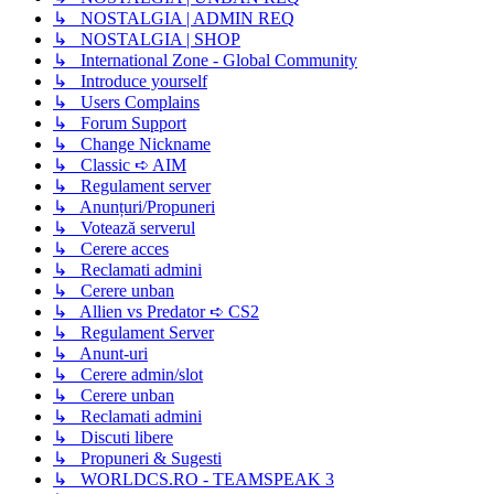
↳ NOSTALGIA | ADMIN REQ
↳ NOSTALGIA | SHOP
↳ International Zone - Global Community
↳ Introduce yourself
↳ Users Complains
↳ Forum Support
↳ Change Nickname
↳ Classic ➪ AIM
↳ Regulament server
↳ Anunțuri/Propuneri
↳ Votează serverul
↳ Cerere acces
↳ Reclamati admini
↳ Cerere unban
↳ Allien vs Predator ➪ CS2
↳ Regulament Server
↳ Anunt-uri
↳ Cerere admin/slot
↳ Cerere unban
↳ Reclamati admini
↳ Discuti libere
↳ Propuneri & Sugesti
↳ WORLDCS.RO - TEAMSPEAK 3