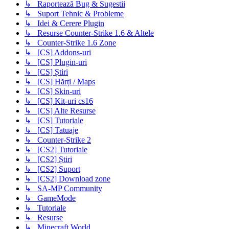
↳ Raportează Bug & Sugestii
↳ Suport Tehnic & Probleme
↳ Idei & Cerere Plugin
↳ Resurse Counter-Strike 1.6 & Altele
↳ Counter-Strike 1.6 Zone
↳ [CS] Addons-uri
↳ [CS] Plugin-uri
↳ [CS] Știri
↳ [CS] Hărți / Maps
↳ [CS] Skin-uri
↳ [CS] Kit-uri cs16
↳ [CS] Alte Resurse
↳ [CS] Tutoriale
↳ [CS] Tatuaje
↳ Counter-Strike 2
↳ [CS2] Tutoriale
↳ [CS2] Știri
↳ [CS2] Suport
↳ [CS2] Download zone
↳ SA-MP Community
↳ GameMode
↳ Tutoriale
↳ Resurse
↳ Minecraft World