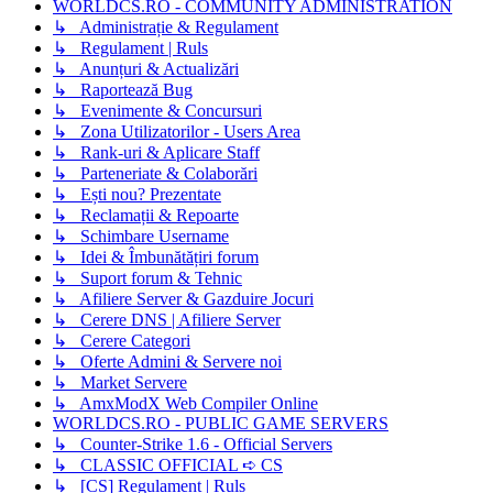
WORLDCS.RO - COMMUNITY ADMINISTRATION
↳ Administrație & Regulament
↳ Regulament | Ruls
↳ Anunțuri & Actualizări
↳ Raportează Bug
↳ Evenimente & Concursuri
↳ Zona Utilizatorilor - Users Area
↳ Rank-uri & Aplicare Staff
↳ Parteneriate & Colaborări
↳ Ești nou? Prezentate
↳ Reclamații & Repoarte
↳ Schimbare Username
↳ Idei & Îmbunătățiri forum
↳ Suport forum & Tehnic
↳ Afiliere Server & Gazduire Jocuri
↳ Cerere DNS | Afiliere Server
↳ Cerere Categori
↳ Oferte Admini & Servere noi
↳ Market Servere
↳ AmxModX Web Compiler Online
WORLDCS.RO - PUBLIC GAME SERVERS
↳ Counter-Strike 1.6 - Official Servers
↳ CLASSIC OFFICIAL ➪ CS
↳ [CS] Regulament | Ruls