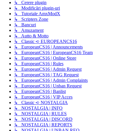
↳ Cerere plugin
↳ Modificări plugin-uri
↳ Tutoriale AmxModX
↳ Scripters Zone
↳ Bancuri
↳ Amuzament
↳ Autto & Motto
↳ Classic ➪ EUROPEANCS16
↳ EuropeanCS16 | Announcements
↳ EuropeanCS16 | EuropeanCS16 Team
↳ EuropeanCS16 | Online Store
↳ EuropeanCS16 | Rules
↳ EuropeanCS16 | Admin Request
↳ EuropeanCS16 | TAG Request
↳ EuropeanCS16 | Admin Complaints
↳ EuropeanCS16 | Unban Request
↳ EuropeanCS16 | Banlist
↳ EuropeanCS16 | VIP Acces
↳ Classic ➪ NOSTALGIA
↳ NOSTALGIA | INFO
↳ NOSTALGIA | RULES
↳ NOSTALGIA | DISCORD
↳ NOSTALGIA | REPORTS
↳ NOSTALGIA | UNBAN REQ