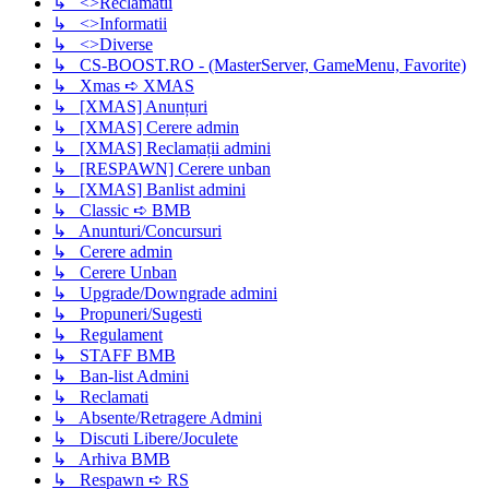
↳ <>Reclamatii
↳ <>Informatii
↳ <>Diverse
↳ CS-BOOST.RO - (MasterServer, GameMenu, Favorite)
↳ Xmas ➪ XMAS
↳ [XMAS] Anunțuri
↳ [XMAS] Cerere admin
↳ [XMAS] Reclamații admini
↳ [RESPAWN] Cerere unban
↳ [XMAS] Banlist admini
↳ Classic ➪ BMB
↳ Anunturi/Concursuri
↳ Cerere admin
↳ Cerere Unban
↳ Upgrade/Downgrade admini
↳ Propuneri/Sugesti
↳ Regulament
↳ STAFF BMB
↳ Ban-list Admini
↳ Reclamati
↳ Absente/Retragere Admini
↳ Discuti Libere/Joculete
↳ Arhiva BMB
↳ Respawn ➪ RS