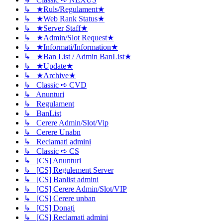
↳ ★Ruls/Regulament★
↳ ★Web Rank Status★
↳ ★Server Staff★
↳ ★Admin/Slot Request★
↳ ★Informati/Information★
↳ ★Ban List / Admin BanList★
↳ ★Update★
↳ ★Archive★
↳ Classic ➪ CVD
↳ Anunturi
↳ Regulament
↳ BanList
↳ Cerere Admin/Slot/Vip
↳ Cerere Unabn
↳ Reclamati admini
↳ Classic ➪ CS
↳ [CS] Anunturi
↳ [CS] Regulement Server
↳ [CS] Banlist admini
↳ [CS] Cerere Admin/Slot/VIP
↳ [CS] Cerere unban
↳ [CS] Donați
↳ [CS] Reclamati admini