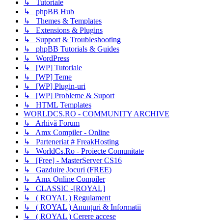
↳ Tutoriale
↳ phpBB Hub
↳ Themes & Templates
↳ Extensions & Plugins
↳ Support & Troubleshooting
↳ phpBB Tutorials & Guides
↳ WordPress
↳ [WP] Tutoriale
↳ [WP] Teme
↳ [WP] Plugin-uri
↳ [WP] Probleme & Suport
↳ HTML Templates
WORLDCS.RO - COMMUNITY ARCHIVE
↳ Arhivă Forum
↳ Amx Compiler - Online
↳ Parteneriat # FreakHosting
↳ WorldCs.Ro - Proiecte Comunitate
↳ [Free] - MasterServer CS16
↳ Gazduire Jocuri (FREE)
↳ Amx Online Compiler
↳ CLASSIC -[ROYAL]
↳ ( ROYAL ) Regulament
↳ ( ROYAL ) Anunțuri & Informatii
↳ ( ROYAL ) Cerere accese