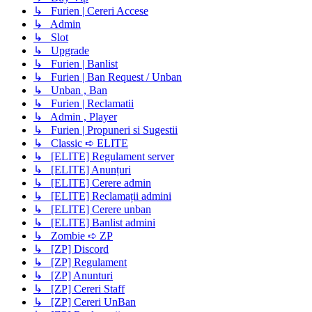
↳ Furien | Cereri Accese
↳ Admin
↳ Slot
↳ Upgrade
↳ Furien | Banlist
↳ Furien | Ban Request / Unban
↳ Unban , Ban
↳ Furien | Reclamatii
↳ Admin , Player
↳ Furien | Propuneri si Sugestii
↳ Classic ➪ ELITE
↳ [ELITE] Regulament server
↳ [ELITE] Anunțuri
↳ [ELITE] Cerere admin
↳ [ELITE] Reclamații admini
↳ [ELITE] Cerere unban
↳ [ELITE] Banlist admini
↳ Zombie ➪ ZP
↳ [ZP] Discord
↳ [ZP] Regulament
↳ [ZP] Anunturi
↳ [ZP] Cereri Staff
↳ [ZP] Cereri UnBan