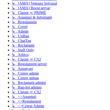
↳ [AMA] Voteaza Servarul
↳ [AMA] Boost servar
↳ Classic ➪ PRIME
↳ Anunturi & Informatii
↳ Regulament
↳ Cereri
↳ Admin
↳ UnBan
↳ ChatTag
↳ Reclamatii
↳ Staff Only
↳ Arhiva
↳ Classic ➪ CS2
↳ Regulament server
↳ Anunț-uri
↳ Cerere admin
↳ Cerere unban
↳ Reclamații admini
↳ Ban-list admini
↳ Classic ➪ CS2
↳ <>Anunturi
↳ <>Regulament
↳ <>Cerere Admin