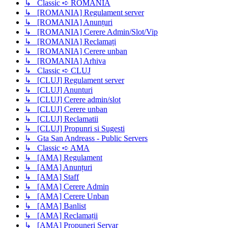
↳ Classic ➪ ROMANIA
↳ [ROMANIA] Regulament server
↳ [ROMANIA] Anunțuri
↳ [ROMANIA] Cerere Admin/Slot/Vip
↳ [ROMANIA] Reclamați
↳ [ROMANIA] Cerere unban
↳ [ROMANIA] Arhiva
↳ Classic ➪ CLUJ
↳ [CLUJ] Regulament server
↳ [CLUJ] Anunturi
↳ [CLUJ] Cerere admin/slot
↳ [CLUJ] Cerere unban
↳ [CLUJ] Reclamatii
↳ [CLUJ] Propunri si Sugesti
↳ Gta San Andreass - Public Servers
↳ Classic ➪ AMA
↳ [AMA] Regulament
↳ [AMA] Anunțuri
↳ [AMA] Staff
↳ [AMA] Cerere Admin
↳ [AMA] Cerere Unban
↳ [AMA] Banlist
↳ [AMA] Reclamații
↳ [AMA] Propuneri Servar