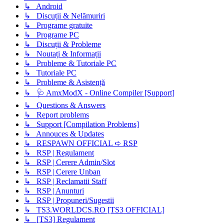
↳ Android
↳ Discuții & Nelămuriri
↳ Programe gratuite
↳ Programe PC
↳ Discuții & Probleme
↳ Noutați & Informații
↳ Probleme & Tutoriale PC
↳ Tutoriale PC
↳ Probleme & Asistență
↳ 🩺 AmxModX - Online Compiler [Support]
↳ Questions & Answers
↳ Report problems
↳ Support [Compilation Problems]
↳ Annouces & Updates
↳ RESPAWN OFFICIAL ➪ RSP
↳ RSP | Regulament
↳ RSP | Cerere Admin/Slot
↳ RSP | Cerere Unban
↳ RSP | Reclamatii Staff
↳ RSP | Anunturi
↳ RSP | Propuneri/Sugestii
↳ TS3.WORLDCS.RO [TS3 OFFICIAL]
↳ [TS3] Regulament