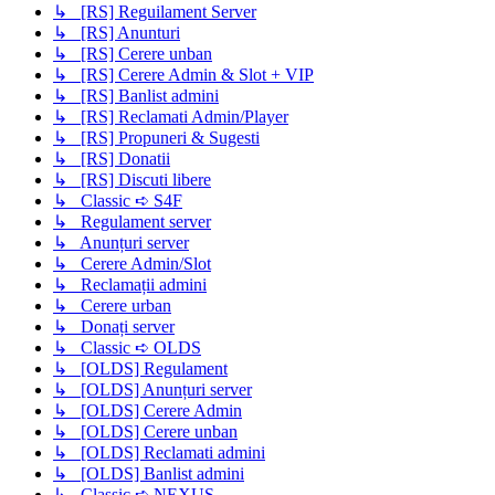
↳ [RS] Reguilament Server
↳ [RS] Anunturi
↳ [RS] Cerere unban
↳ [RS] Cerere Admin & Slot + VIP
↳ [RS] Banlist admini
↳ [RS] Reclamati Admin/Player
↳ [RS] Propuneri & Sugesti
↳ [RS] Donatii
↳ [RS] Discuti libere
↳ Classic ➪ S4F
↳ Regulament server
↳ Anunțuri server
↳ Cerere Admin/Slot
↳ Reclamații admini
↳ Cerere urban
↳ Donați server
↳ Classic ➪ OLDS
↳ [OLDS] Regulament
↳ [OLDS] Anunțuri server
↳ [OLDS] Cerere Admin
↳ [OLDS] Cerere unban
↳ [OLDS] Reclamati admini
↳ [OLDS] Banlist admini
↳ Classic ➪ NEXUS