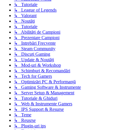
↳ Tutoriale
↳ League of Legends
↳ Valorant
↳ Noutăţi
↳ Tutoriale
↳ Abilități de Campioni
↳ Prezentare Campioni
↳ Intrebări Frecvente
↳ Steam Community
↳ Discuți Gaming
↳ Update & Noutăți
↳ Mod-uri & Workshop
↳ Schimburi & Recomandări
↳ Tech for Gamers
↳ Optimizări PC & Performanță
↳ Gaming Software & Instrumente
↳ Server Setup & Management
↳ Tutoriale & Ghiduri
↳ Web & Instrumente Gamers
↳ IPS Support & Resurse
↳ Teme
↳ Reusrse
↳ Plugin-uri ips