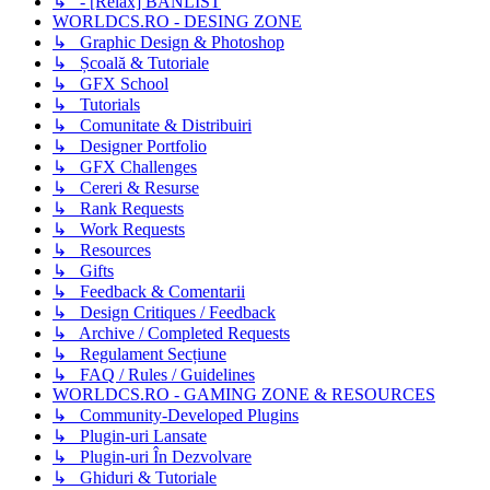
↳ - [Relax] BANLIST
WORLDCS.RO - DESING ZONE
↳ Graphic Design & Photoshop
↳ Școală & Tutoriale
↳ GFX School
↳ Tutorials
↳ Comunitate & Distribuiri
↳ Designer Portfolio
↳ GFX Challenges
↳ Cereri & Resurse
↳ Rank Requests
↳ Work Requests
↳ Resources
↳ Gifts
↳ Feedback & Comentarii
↳ Design Critiques / Feedback
↳ Archive / Completed Requests
↳ Regulament Secțiune
↳ FAQ / Rules / Guidelines
WORLDCS.RO - GAMING ZONE & RESOURCES
↳ Community-Developed Plugins
↳ Plugin-uri Lansate
↳ Plugin-uri În Dezvolvare
↳ Ghiduri & Tutoriale