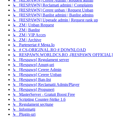
↳ [RESPAWN] Cerere Admin | Request admin
↳ [RESPAWN] Reclamati admini | Complaints
↳ [RESPAWN] Cerere unban | Request Unban
↳ [RESPAWN] Banlist admini | Banlist admins
↳ [RESPAWN] Upgrade admin | Request rank up
↳ ZM | Unban Request
↳ ZM | Banlist
↳ ZM | VIP Acces
↳ ZM | Archive
↳ Parteneriat # Mega.Io
↳ # CS-ORIGINAL.RO # DOWNLOAD
↳ RESPAWN.WORLDCS.RO -[RESPAWN OFFICIAL]
↳ [Respawn] Regulament server
↳ [Respawn] Anunț-uri
↳ [Respawn] Cerere Admin
↳ [Respawn] Cerere Unban
↳ [Respawn] Ban-list
↳ [Respawn] Reclamatii Admin/Player
↳ [Respawn] Propuneri
↳ MasterServer - Gratuit Boost Free
↳ Scripting Counter-Strike 1.6
↳ Regulament secțiune
↳ Informații
↳ Plugin-uri