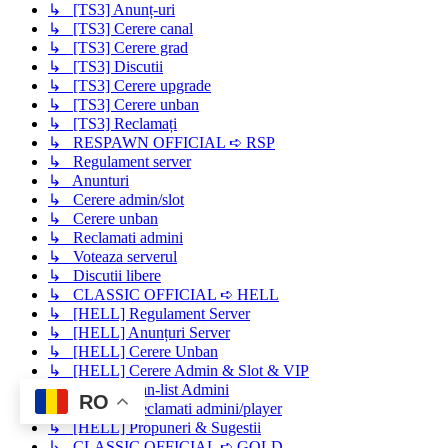
↳ [TS3] Anunț-uri
↳ [TS3] Cerere canal
↳ [TS3] Cerere grad
↳ [TS3] Discutii
↳ [TS3] Cerere upgrade
↳ [TS3] Cerere unban
↳ [TS3] Reclamați
↳ RESPAWN OFFICIAL ➪ RSP
↳ Regulament server
↳ Anunturi
↳ Cerere admin/slot
↳ Cerere unban
↳ Reclamati admini
↳ Voteaza serverul
↳ Discutii libere
↳ CLASSIC OFFICIAL ➪ HELL
↳ [HELL] Regulament Server
↳ [HELL] Anunțuri Server
↳ [HELL] Cerere Unban
↳ [HELL] Cerere Admin & Slot & VIP
↳ [HELL] Ban-list Admini
RO
↳ [HELL] Reclamati admini/player
↳ [HELL] Propuneri & Sugestii
↳ CLASSIC OFFICIAL ➪ GOLD