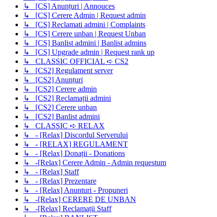
↳ [CS] Anunțuri | Annouces
↳ [CS] Cerere Admin | Request admin
↳ [CS] Reclamati admini | Complaints
↳ [CS] Cerere unban | Request Unban
↳ [CS] Banlist admini | Banlist admins
↳ [CS] Upgrade admin | Request rank up
↳ CLASSIC OFFICIAL ➪ CS2
↳ [CS2] Regulament server
↳ [CS2] Anunțuri
↳ [CS2] Cerere admin
↳ [CS2] Reclamații admini
↳ [CS2] Cerere unban
↳ [CS2] Banlist admini
↳ CLASSIC ➪ RELAX
↳ - [Relax] Discordul Serverului
↳ - [RELAX] REGULAMENT
↳ - [Relax] Donații - Donations
↳ -[Relax] Cerere Admin - Admin requestum
↳ - [Relax] Staff
↳ - [Relax] Prezentare
↳ - [Relax] Anunturi - Propuneri
↳ -[Relax] CERERE DE UNBAN
↳ -[Relax] Reclamații Staff