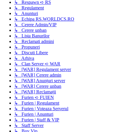
↳ Respawn ➪ RS
↳ Regulament
↳ Anunturi
↳ Echipa RS.WORLDCS.RO
↳ Cerere Admin/VIP
↳ Cerere unban
↳ Lista Banurilor
↳ Reclamati admini
↳ Propuneri
↳ Discuti Libere
↳ Arhiva
↳ Clan Server ➪ WAR
↳ [WAR] Regulament server
↳ [WAR] Cerere admin
↳ [WAR] Anunțuri server
↳ [WAR] Cerere unban
↳ [WAR] Reclamații
↳ Furien ➪ FUIEN
↳ Furien | Regulament
↳ Furien | Voteaza Serverul
↳ Furien | Anunturi
↳ Furien | Staff & VIP
↳ Staff Server
↳ Buy Vip