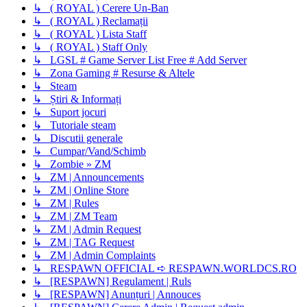
↳ ( ROYAL ) Cerere Un-Ban
↳ ( ROYAL ) Reclamații
↳ ( ROYAL ) Lista Staff
↳ ( ROYAL ) Staff Only
↳ LGSL # Game Server List Free # Add Server
↳ Zona Gaming # Resurse & Altele
↳ Steam
↳ Știri & Informați
↳ Suport jocuri
↳ Tutoriale steam
↳ Discutii generale
↳ Cumpar/Vand/Schimb
↳ Zombie » ZM
↳ ZM | Announcements
↳ ZM | Online Store
↳ ZM | Rules
↳ ZM | ZM Team
↳ ZM | Admin Request
↳ ZM | TAG Request
↳ ZM | Admin Complaints
↳ RESPAWN OFFICIAL ➪ RESPAWN.WORLDCS.RO
↳ [RESPAWN] Regulament | Ruls
↳ [RESPAWN] Anunțuri | Annouces