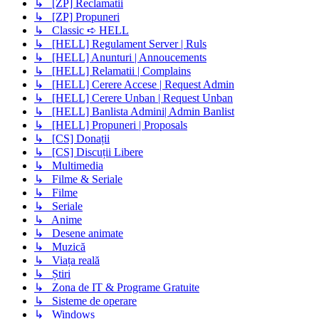
↳ [ZP] Reclamatii
↳ [ZP] Propuneri
↳ Classic ➪ HELL
↳ [HELL] Regulament Server | Ruls
↳ [HELL] Anunturi | Annoucements
↳ [HELL] Relamatii | Complains
↳ [HELL] Cerere Accese | Request Admin
↳ [HELL] Cerere Unban | Request Unban
↳ [HELL] Banlista Admini| Admin Banlist
↳ [HELL] Propuneri | Proposals
↳ [CS] Donații
↳ [CS] Discuții Libere
↳ Multimedia
↳ Filme & Seriale
↳ Filme
↳ Seriale
↳ Anime
↳ Desene animate
↳ Muzică
↳ Viața reală
↳ Știri
↳ Zona de IT & Programe Gratuite
↳ Sisteme de operare
↳ Windows