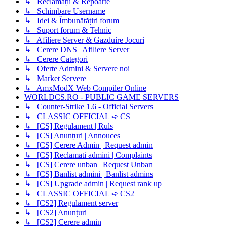
↳ Reclamații & Repoarte
↳ Schimbare Username
↳ Idei & Îmbunătățiri forum
↳ Suport forum & Tehnic
↳ Afiliere Server & Gazduire Jocuri
↳ Cerere DNS | Afiliere Server
↳ Cerere Categori
↳ Oferte Admini & Servere noi
↳ Market Servere
↳ AmxModX Web Compiler Online
WORLDCS.RO - PUBLIC GAME SERVERS
↳ Counter-Strike 1.6 - Official Servers
↳ CLASSIC OFFICIAL ➪ CS
↳ [CS] Regulament | Ruls
↳ [CS] Anunțuri | Annouces
↳ [CS] Cerere Admin | Request admin
↳ [CS] Reclamati admini | Complaints
↳ [CS] Cerere unban | Request Unban
↳ [CS] Banlist admini | Banlist admins
↳ [CS] Upgrade admin | Request rank up
↳ CLASSIC OFFICIAL ➪ CS2
↳ [CS2] Regulament server
↳ [CS2] Anunțuri
↳ [CS2] Cerere admin