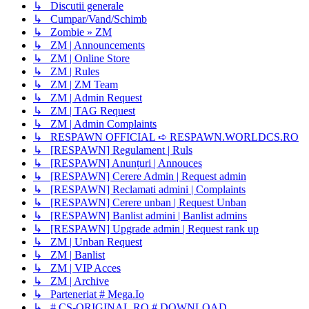
↳ Discutii generale
↳ Cumpar/Vand/Schimb
↳ Zombie » ZM
↳ ZM | Announcements
↳ ZM | Online Store
↳ ZM | Rules
↳ ZM | ZM Team
↳ ZM | Admin Request
↳ ZM | TAG Request
↳ ZM | Admin Complaints
↳ RESPAWN OFFICIAL ➪ RESPAWN.WORLDCS.RO
↳ [RESPAWN] Regulament | Ruls
↳ [RESPAWN] Anunțuri | Annouces
↳ [RESPAWN] Cerere Admin | Request admin
↳ [RESPAWN] Reclamati admini | Complaints
↳ [RESPAWN] Cerere unban | Request Unban
↳ [RESPAWN] Banlist admini | Banlist admins
↳ [RESPAWN] Upgrade admin | Request rank up
↳ ZM | Unban Request
↳ ZM | Banlist
↳ ZM | VIP Acces
↳ ZM | Archive
↳ Parteneriat # Mega.Io
↳ # CS-ORIGINAL.RO # DOWNLOAD