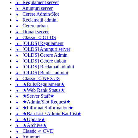
↳ Regulament server
↳ Anunțuri server
↳ Cerere Admin/Slot
↳ Reclamații admini
↳ Cerere urban
↳ Donați server
↳ Classic ➪ OLDS
↳ [OLDS] Regulament
↳ [OLDS] Anunțuri server
↳ [OLDS] Cerere Admin
↳ [OLDS] Cerere unban
↳ [OLDS] Reclamati admini
↳ [OLDS] Banlist admini
↳ Classic ➪ NEXUS
↳ ★Ruls/Regulament★
↳ ★Web Rank Status★
↳ ★Server Staff★
↳ ★Admin/Slot Request★
↳ ★Informati/Information★
↳ ★Ban List / Admin BanList★
↳ ★Update★
↳ ★Archive★
↳ Classic ➪ CVD
↳ Anunturi