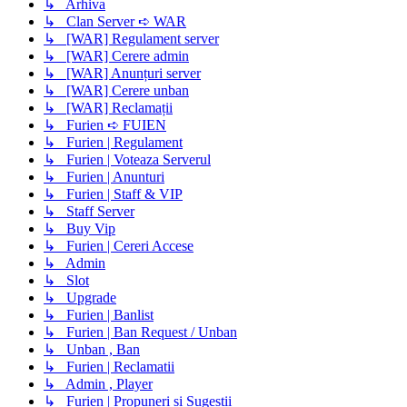
↳ Arhiva
↳ Clan Server ➪ WAR
↳ [WAR] Regulament server
↳ [WAR] Cerere admin
↳ [WAR] Anunțuri server
↳ [WAR] Cerere unban
↳ [WAR] Reclamații
↳ Furien ➪ FUIEN
↳ Furien | Regulament
↳ Furien | Voteaza Serverul
↳ Furien | Anunturi
↳ Furien | Staff & VIP
↳ Staff Server
↳ Buy Vip
↳ Furien | Cereri Accese
↳ Admin
↳ Slot
↳ Upgrade
↳ Furien | Banlist
↳ Furien | Ban Request / Unban
↳ Unban , Ban
↳ Furien | Reclamatii
↳ Admin , Player
↳ Furien | Propuneri si Sugestii