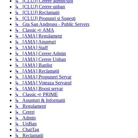
↳ [CLUJ] Cerere admin/slot
↳ [CLUJ] Cerere unban
↳ [CLUJ] Reclamatii
↳ [CLUJ] Propunri si Sugesti
↳ Gta San Andreass - Public Servers
↳ Classic ➪ AMA
↳ [AMA] Regulament
↳ [AMA] Anunțuri
↳ [AMA] Staff
↳ [AMA] Cerere Admin
↳ [AMA] Cerere Unban
↳ [AMA] Banlist
↳ [AMA] Reclamații
↳ [AMA] Propuneri Servar
↳ [AMA] Voteaza Servarul
↳ [AMA] Boost servar
↳ Classic ➪ PRIME
↳ Anunturi & Informatii
↳ Regulament
↳ Cereri
↳ Admin
↳ UnBan
↳ ChatTag
↳ Reclamatii