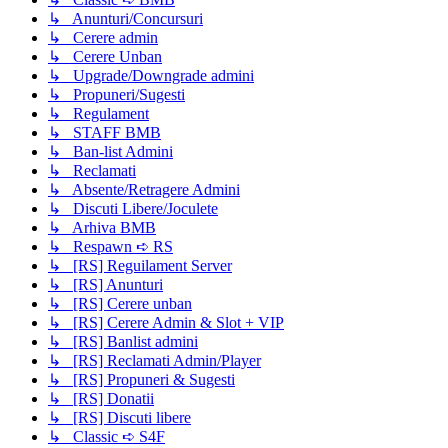
↳ Anunturi/Concursuri
↳ Cerere admin
↳ Cerere Unban
↳ Upgrade/Downgrade admini
↳ Propuneri/Sugesti
↳ Regulament
↳ STAFF BMB
↳ Ban-list Admini
↳ Reclamati
↳ Absente/Retragere Admini
↳ Discuti Libere/Joculete
↳ Arhiva BMB
↳ Respawn ➪ RS
↳ [RS] Reguilament Server
↳ [RS] Anunturi
↳ [RS] Cerere unban
↳ [RS] Cerere Admin & Slot + VIP
↳ [RS] Banlist admini
↳ [RS] Reclamati Admin/Player
↳ [RS] Propuneri & Sugesti
↳ [RS] Donatii
↳ [RS] Discuti libere
↳ Classic ➪ S4F