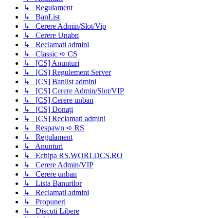
↳ Regulament
↳ BanList
↳ Cerere Admin/Slot/Vip
↳ Cerere Unabn
↳ Reclamati admini
↳ Classic ➪ CS
↳ [CS] Anunturi
↳ [CS] Regulement Server
↳ [CS] Banlist admini
↳ [CS] Cerere Admin/Slot/VIP
↳ [CS] Cerere unban
↳ [CS] Donați
↳ [CS] Reclamati admini
↳ Respawn ➪ RS
↳ Regulament
↳ Anunturi
↳ Echipa RS.WORLDCS.RO
↳ Cerere Admin/VIP
↳ Cerere unban
↳ Lista Banurilor
↳ Reclamati admini
↳ Propuneri
↳ Discuti Libere