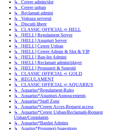
↳ Cerere admin/slot
↳ Cerere unban
↳ Reclamati admini
↳ Voteaza serverul
↳ Discutii libere
↳ CLASSIC OFFICIAL ➪ HELL
↳ [HELL] Regulament Server
↳ [HELL] Anunțuri Server
↳ [HELL] Cerere Unban
↳ [HELL] Cerere Admin & Slot & VIP
↳ [HELL] Ban-list Admini
↳ [HELL] Reclamati admini/player
↳ [HELL] Propuneri & Sugestii
↳ CLASSIC OFFICIAL ➪ GOLD
↳ REGULAMENT
↳ CLASSIC OFFICIAL ➪ AQUARIUS
↳ Aquarius*Regulament-Rules
↳ Aquarius*Anunturi-Annoucements
↳ Aquarius*Staff Zone
↳ Aquarius*Cerere Acces-Request access
↳ Aquarius*Cerere Unban/Reclamatii-Request
Unban/Complaints
↳ Aquarius*Banlist Admins
↳ Aqarius*Propuneri-Sugestions