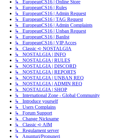
↳ EuropeanCS16 | Online Store
↳ EuropeanCS16 | Rules
↳ EuropeanCS16 | Admin Request
↳ EuropeanCS16 | TAG Request
↳ EuropeanCS16 | Admin Complaints
↳ EuropeanCS16 | Unban Request
↳ EuropeanCS16 | Banlist
↳ EuropeanCS16 | VIP Acces
↳ Classic ➪ NOSTALGIA
↳ NOSTALGIA | INFO
↳ NOSTALGIA | RULES
↳ NOSTALGIA | DISCORD
↳ NOSTALGIA | REPORTS
↳ NOSTALGIA | UNBAN REQ
↳ NOSTALGIA | ADMIN REQ
↳ NOSTALGIA | SHOP
↳ International Zone - Global Community
↳ Introduce yourself
↳ Users Complains
↳ Forum Support
↳ Change Nickname
↳ Classic ➪ AIM
↳ Regulament server
↳ Anunțuri/Propuneri