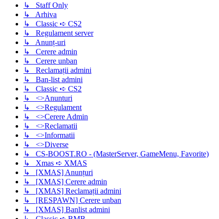
↳ Staff Only
↳ Arhiva
↳ Classic ➪ CS2
↳ Regulament server
↳ Anunț-uri
↳ Cerere admin
↳ Cerere unban
↳ Reclamații admini
↳ Ban-list admini
↳ Classic ➪ CS2
↳ <>Anunturi
↳ <>Regulament
↳ <>Cerere Admin
↳ <>Reclamatii
↳ <>Informatii
↳ <>Diverse
↳ CS-BOOST.RO - (MasterServer, GameMenu, Favorite)
↳ Xmas ➪ XMAS
↳ [XMAS] Anunțuri
↳ [XMAS] Cerere admin
↳ [XMAS] Reclamații admini
↳ [RESPAWN] Cerere unban
↳ [XMAS] Banlist admini
↳ Classic ➪ BMB