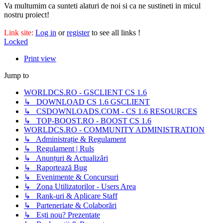
Va multumim ca sunteti alaturi de noi si ca ne sustineti in micul
nostru proiect!
Link site:
Log in
or
register
to see all links !
Locked
Print view
Jump to
WORLDCS.RO - GSCLIENT CS 1.6
↳ DOWNLOAD CS 1.6 GSCLIENT
↳ CSDOWNLOADS.COM - CS 1.6 RESOURCES
↳ TOP-BOOST.RO - BOOST CS 1.6
WORLDCS.RO - COMMUNITY ADMINISTRATION
↳ Administrație & Regulament
↳ Regulament | Ruls
↳ Anunțuri & Actualizări
↳ Raportează Bug
↳ Evenimente & Concursuri
↳ Zona Utilizatorilor - Users Area
↳ Rank-uri & Aplicare Staff
↳ Parteneriate & Colaborări
↳ Ești nou? Prezentate