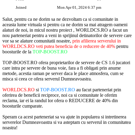
Joined
Mon Apr 01, 2024 6:37 pm
Salut, pentru ca ne dorim sa ne dezvoltam ca si comunitate in
aceasta lume virtuala si pentru ca ne dorim sa mai atragem oameni
alaturi de noi, in micul nostru proiect , WORLDCS.RO a facut un
nou parteneriat pentru a veni in sprijinul detinatorilor de servere care
vor sa se alature comunitatii noastre,
prin afilierea serverului in
WORLDCS.RO veti putea beneficia de o reducere de 40%
pentru
boosturile de la
TOP-BOOST.RO
TOP-BOOST.RO ofera proprietarilor de servere de CS 1.6 jucatori
care intra pe servere de buna voie, fara a fi obligati prin anume
metode, acestia raman pe server daca le place atmosfera, cum se
misca si ceea ce ofera serverul Dumneavoastra.
WORLDCS.RO
si
TOP-BOOST.RO
au facut parteneriat prin
oferirea de beneficii reciproce, noi ca si comunitate le oferim
reclama, iar ei la randul lor ofera o REDUCERE de 40% din
boosturile cumparate.
Speram ca acest parteneriat sa va ajute in popularea si intretinerea
serverelor Dumneavoastra si va asteptam cu serverul in comunitatea
noastra!