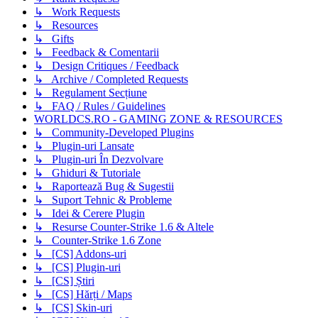
↳ Work Requests
↳ Resources
↳ Gifts
↳ Feedback & Comentarii
↳ Design Critiques / Feedback
↳ Archive / Completed Requests
↳ Regulament Secțiune
↳ FAQ / Rules / Guidelines
WORLDCS.RO - GAMING ZONE & RESOURCES
↳ Community-Developed Plugins
↳ Plugin-uri Lansate
↳ Plugin-uri În Dezvolvare
↳ Ghiduri & Tutoriale
↳ Raportează Bug & Sugestii
↳ Suport Tehnic & Probleme
↳ Idei & Cerere Plugin
↳ Resurse Counter-Strike 1.6 & Altele
↳ Counter-Strike 1.6 Zone
↳ [CS] Addons-uri
↳ [CS] Plugin-uri
↳ [CS] Știri
↳ [CS] Hărți / Maps
↳ [CS] Skin-uri