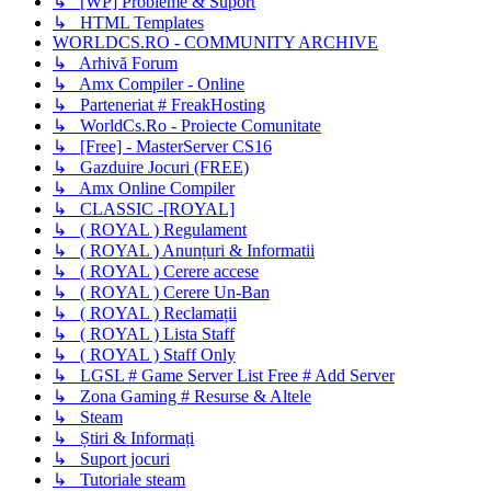
↳ [WP] Probleme & Suport
↳ HTML Templates
WORLDCS.RO - COMMUNITY ARCHIVE
↳ Arhivă Forum
↳ Amx Compiler - Online
↳ Parteneriat # FreakHosting
↳ WorldCs.Ro - Proiecte Comunitate
↳ [Free] - MasterServer CS16
↳ Gazduire Jocuri (FREE)
↳ Amx Online Compiler
↳ CLASSIC -[ROYAL]
↳ ( ROYAL ) Regulament
↳ ( ROYAL ) Anunțuri & Informatii
↳ ( ROYAL ) Cerere accese
↳ ( ROYAL ) Cerere Un-Ban
↳ ( ROYAL ) Reclamații
↳ ( ROYAL ) Lista Staff
↳ ( ROYAL ) Staff Only
↳ LGSL # Game Server List Free # Add Server
↳ Zona Gaming # Resurse & Altele
↳ Steam
↳ Știri & Informați
↳ Suport jocuri
↳ Tutoriale steam