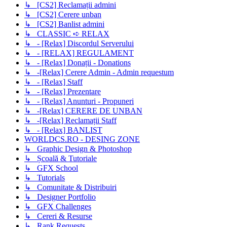
↳ [CS2] Reclamații admini
↳ [CS2] Cerere unban
↳ [CS2] Banlist admini
↳ CLASSIC ➪ RELAX
↳ - [Relax] Discordul Serverului
↳ - [RELAX] REGULAMENT
↳ - [Relax] Donații - Donations
↳ -[Relax] Cerere Admin - Admin requestum
↳ - [Relax] Staff
↳ - [Relax] Prezentare
↳ - [Relax] Anunturi - Propuneri
↳ -[Relax] CERERE DE UNBAN
↳ -[Relax] Reclamații Staff
↳ - [Relax] BANLIST
WORLDCS.RO - DESING ZONE
↳ Graphic Design & Photoshop
↳ Școală & Tutoriale
↳ GFX School
↳ Tutorials
↳ Comunitate & Distribuiri
↳ Designer Portfolio
↳ GFX Challenges
↳ Cereri & Resurse
↳ Rank Requests