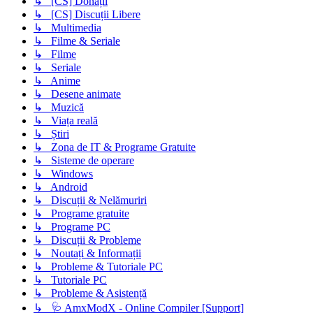
↳ [CS] Donații
↳ [CS] Discuții Libere
↳ Multimedia
↳ Filme & Seriale
↳ Filme
↳ Seriale
↳ Anime
↳ Desene animate
↳ Muzică
↳ Viața reală
↳ Știri
↳ Zona de IT & Programe Gratuite
↳ Sisteme de operare
↳ Windows
↳ Android
↳ Discuții & Nelămuriri
↳ Programe gratuite
↳ Programe PC
↳ Discuții & Probleme
↳ Noutați & Informații
↳ Probleme & Tutoriale PC
↳ Tutoriale PC
↳ Probleme & Asistență
↳ 🩺 AmxModX - Online Compiler [Support]