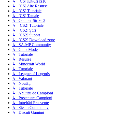
↳ [CS] Kit-uri cs16
↳ [CS] Alte Resurse
↳ [CS] Tutoriale
↳ [CS] Tatuaje
↳ Counter-Strike 2
↳ [CS2] Tutoriale
↳ [CS2] Știri
↳ [CS2] Suport
↳ [CS2] Download zone
↳ SA-MP Community
↳ GameMode
↳ Tutoriale
↳ Resurse
↳ Minecraft World
↳ Tutoriale
↳ League of Legends
↳ Valorant
↳ Noutăţi
↳ Tutoriale
↳ Abilități de Campioni
↳ Prezentare Campioni
↳ Intrebări Frecvente
↳ Steam Community
↳ Discuți Gaming