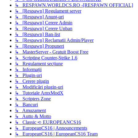
↳ RESPAWN.WORLDCS.RO -[RESPAWN OFFICIAL]
↳ [Respawn] Regulament server
↳ [Respawn] Anunț-uri
↳ [Respawn] Cerere Admin
↳ [Respawn] Cerere Unban
↳ [Respawn] Ban-list
↳ [Respawn] Reclamatii Admin/Player
↳ [Respawn] Propuneri
↳ MasterServer - Gratuit Boost Free
↳ Scripting Counter-Strike 1.6
↳ Regulament secțiune
↳ Informații
↳ Plugin-uri
↳ Cerere plugin
↳ Modificări plugin-uri
↳ Tutoriale AmxModX
↳ Scripters Zone
↳ Bancuri
↳ Amuzament
↳ Autto & Motto
↳ Classic ➪ EUROPEANCS16
↳ EuropeanCS16 | Announcements
↳ EuropeanCS16 | EuropeanCS16 Team