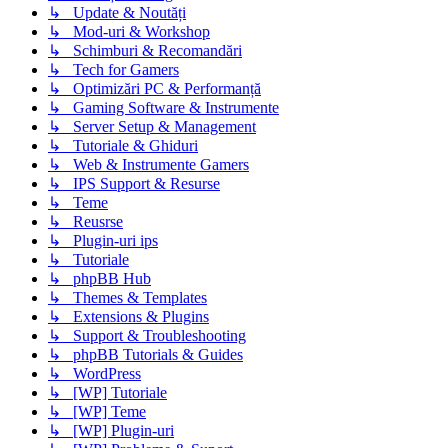
↳ Update & Noutăți
↳ Mod-uri & Workshop
↳ Schimburi & Recomandări
↳ Tech for Gamers
↳ Optimizări PC & Performanță
↳ Gaming Software & Instrumente
↳ Server Setup & Management
↳ Tutoriale & Ghiduri
↳ Web & Instrumente Gamers
↳ IPS Support & Resurse
↳ Teme
↳ Reusrse
↳ Plugin-uri ips
↳ Tutoriale
↳ phpBB Hub
↳ Themes & Templates
↳ Extensions & Plugins
↳ Support & Troubleshooting
↳ phpBB Tutorials & Guides
↳ WordPress
↳ [WP] Tutoriale
↳ [WP] Teme
↳ [WP] Plugin-uri