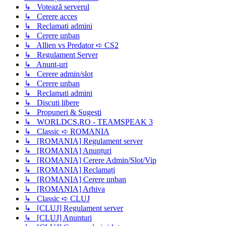
↳ Votează serverul
↳ Cerere acces
↳ Reclamati admini
↳ Cerere unban
↳ Allien vs Predator ➪ CS2
↳ Regulament Server
↳ Anunt-uri
↳ Cerere admin/slot
↳ Cerere unban
↳ Reclamati admini
↳ Discuti libere
↳ Propuneri & Sugesti
↳ WORLDCS.RO - TEAMSPEAK 3
↳ Classic ➪ ROMANIA
↳ [ROMANIA] Regulament server
↳ [ROMANIA] Anunțuri
↳ [ROMANIA] Cerere Admin/Slot/Vip
↳ [ROMANIA] Reclamați
↳ [ROMANIA] Cerere unban
↳ [ROMANIA] Arhiva
↳ Classic ➪ CLUJ
↳ [CLUJ] Regulament server
↳ [CLUJ] Anunturi