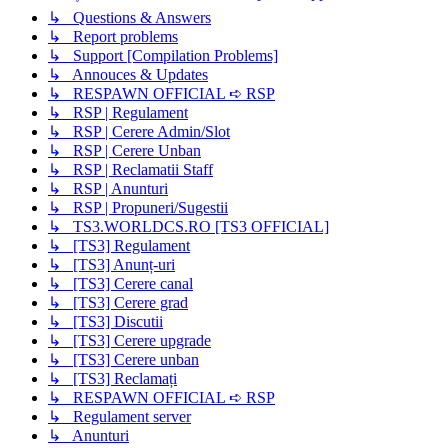
↳ Questions & Answers
↳ Report problems
↳ Support [Compilation Problems]
↳ Annouces & Updates
↳ RESPAWN OFFICIAL ➪ RSP
↳ RSP | Regulament
↳ RSP | Cerere Admin/Slot
↳ RSP | Cerere Unban
↳ RSP | Reclamatii Staff
↳ RSP | Anunturi
↳ RSP | Propuneri/Sugestii
↳ TS3.WORLDCS.RO [TS3 OFFICIAL]
↳ [TS3] Regulament
↳ [TS3] Anunț-uri
↳ [TS3] Cerere canal
↳ [TS3] Cerere grad
↳ [TS3] Discutii
↳ [TS3] Cerere upgrade
↳ [TS3] Cerere unban
↳ [TS3] Reclamați
↳ RESPAWN OFFICIAL ➪ RSP
↳ Regulament server
↳ Anunturi