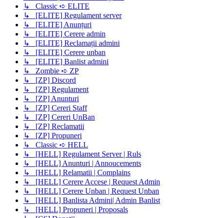
↳ Classic ➪ ELITE
↳ [ELITE] Regulament server
↳ [ELITE] Anunțuri
↳ [ELITE] Cerere admin
↳ [ELITE] Reclamații admini
↳ [ELITE] Cerere unban
↳ [ELITE] Banlist admini
↳ Zombie ➪ ZP
↳ [ZP] Discord
↳ [ZP] Regulament
↳ [ZP] Anunturi
↳ [ZP] Cereri Staff
↳ [ZP] Cereri UnBan
↳ [ZP] Reclamatii
↳ [ZP] Propuneri
↳ Classic ➪ HELL
↳ [HELL] Regulament Server | Ruls
↳ [HELL] Anunturi | Annoucements
↳ [HELL] Relamatii | Complains
↳ [HELL] Cerere Accese | Request Admin
↳ [HELL] Cerere Unban | Request Unban
↳ [HELL] Banlista Admini| Admin Banlist
↳ [HELL] Propuneri | Proposals